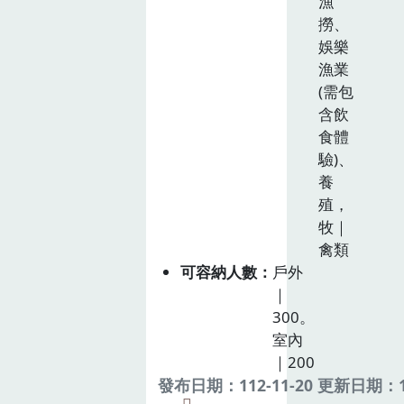
漁
撈、
娛樂
漁業
(需包
含飲
食體
驗)、
養
殖，
牧｜
禽類
可容納人數
戶外
｜
300。
室內
｜200
發布日期：112-11-20 更新日期：11