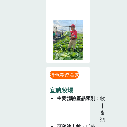
特色農遊場域
宜農牧場
主要體驗產品類別
牧
｜
畜
類
可容納人數
戶外