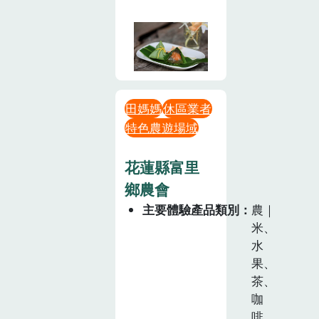
田媽媽
休區業者
特色農遊場域
花蓮縣富里
鄉農會
主要體驗產品類別
農｜
米、
水
果、
茶、
咖
啡、