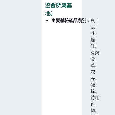
協會所屬基
地）
主要體驗產品類別
農｜
蔬
菜、
咖
啡、
香藥
染
草、
花
卉、
雜
糧、
特用
作
物、