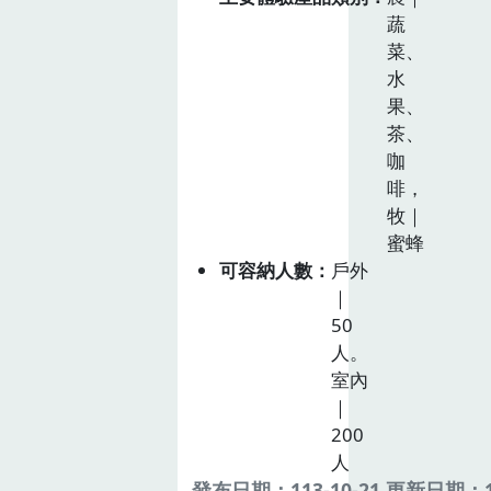
蔬
菜、
水
果、
茶、
咖
啡，
牧｜
蜜蜂
可容納人數
戶外
｜
50
人。
室內
｜
200
人
發布日期：113-10-21 更新日期：11