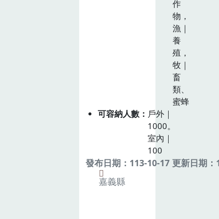
作
物，
漁｜
養
殖，
牧｜
畜
類、
蜜蜂
可容納人數
戶外｜
1000。
室內｜
100
發布日期：113-10-17 更新日期：11
嘉義縣