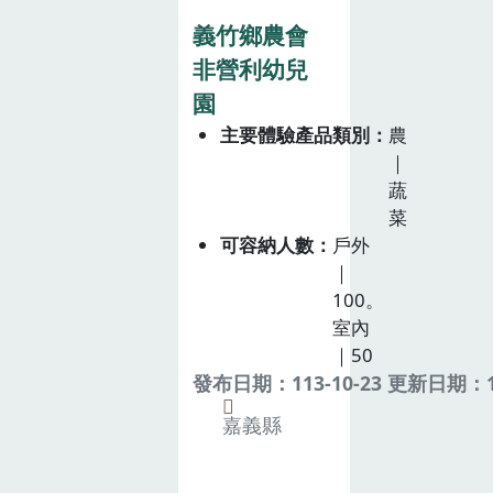
義竹鄉農會
非營利幼兒
園
主要體驗產品類別
農
｜
蔬
菜
可容納人數
戶外
｜
100。
室內
｜50
發布日期：113-10-23 更新日期：11
嘉義縣