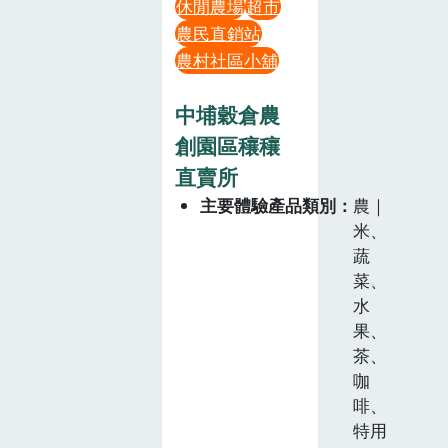
休閒農場
超市
農民直銷站
農村社區小舖
中埔穀倉農
創園區穰穰
直賣所
主要體驗產品類別
農｜
米、
蔬
菜、
水
果、
茶、
咖
啡、
特用