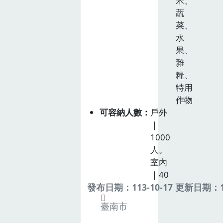
米、
蔬
菜、
水
果、
雜
糧、
特用
作物
可容納人數
戶外
｜
1000
人。
室內
｜40
發布日期：113-10-17 更新日期：11
臺南市