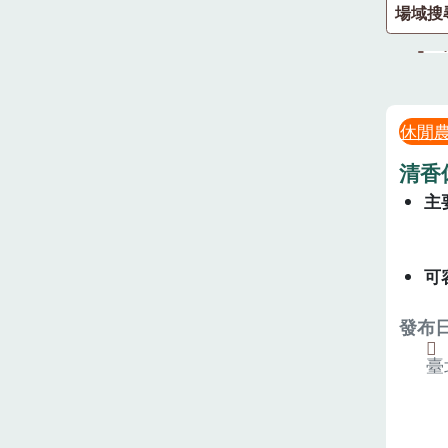
場域搜
休閒
清香
主
可
發布日期
臺