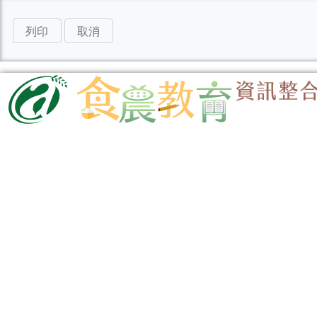
列印
取消