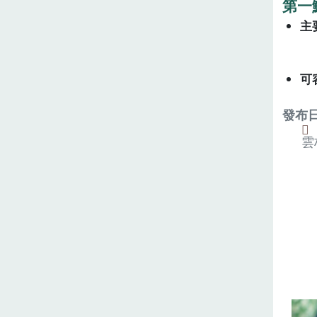
第一
主
可
發布日期
雲