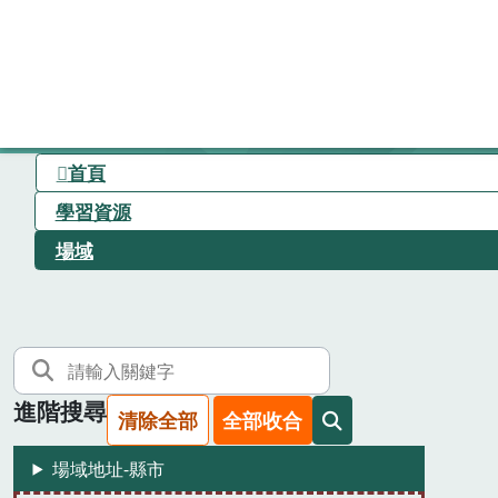
首頁
學習資源
場域
進階搜尋
清除全部
全部收合
場域地址-縣市