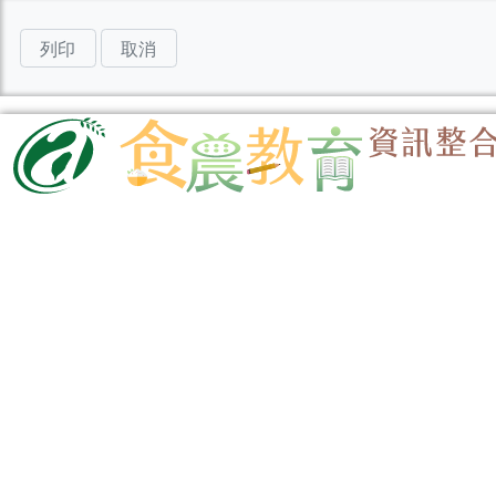
列印
取消