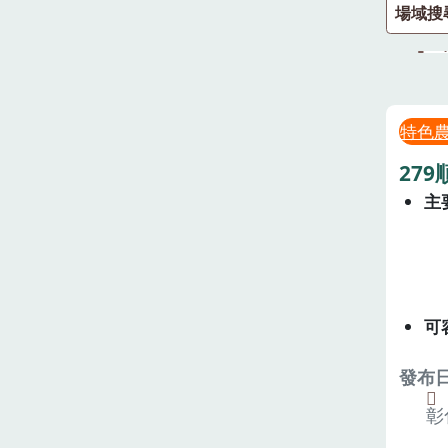
場域搜
特色
27
主
可
發布日期
彰