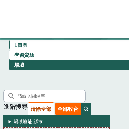
首頁
學習資源
場域
進階搜尋
清除全部
全部收合
場域地址-縣市