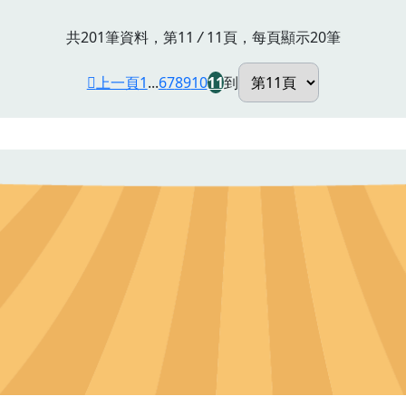
共201筆資料，第11
/
11頁，每頁顯示20筆
上一頁
1
...
6
7
8
9
10
11
到