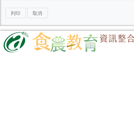
列印
取消