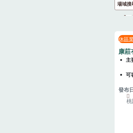
場域搜
休區
康莊
主
可
發布日期
桃