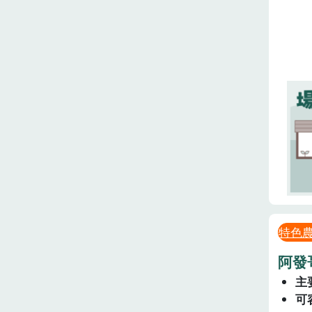
特色
阿發
主
可