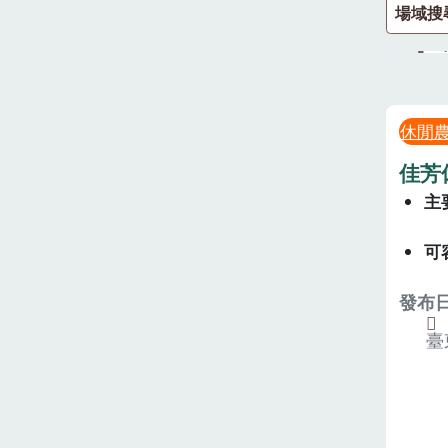
場域搜
休閒
佳芳
主
可
發布日期
臺