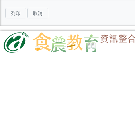
列印
取消