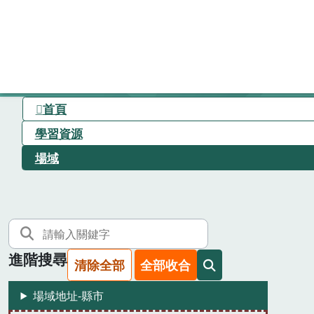
首頁
學習資源
場域
進階搜尋
清除全部
全部收合
場域地址-縣市