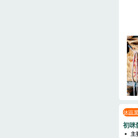
休區
初咪
主