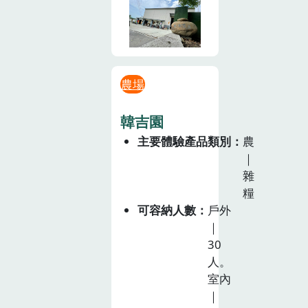
農場
韓吉園
主要體驗產品類別
農
｜
雜
糧
可容納人數
戶外
｜
30
人。
室內
｜