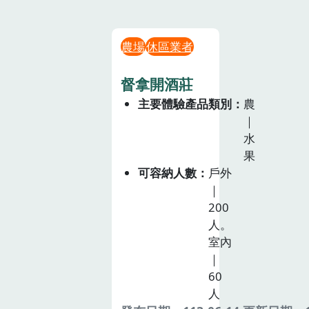
農場
休區業者
督拿開酒莊
主要體驗產品類別
農
｜
水
果
可容納人數
戶外
｜
200
人。
室內
｜
60
人