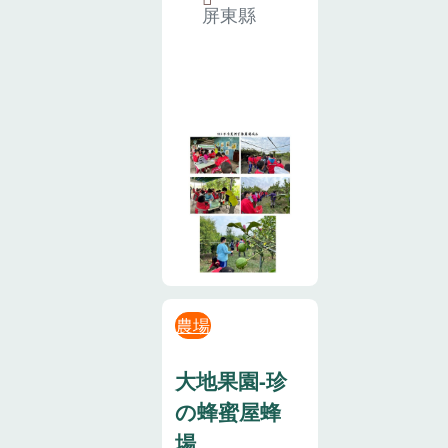
屏東縣
農場
大地果園-珍
の蜂蜜屋蜂
場