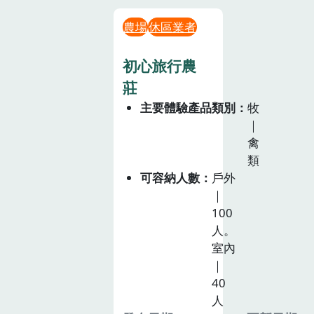
農場
休區業者
初心旅行農
莊
主要體驗產品類別
牧
｜
禽
類
可容納人數
戶外
｜
100
人。
室內
｜
40
人