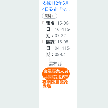
為尊重智慧財
及實務解析」
依據112年5月
關業務組長，
產權，本課程
課程，共計採
4日發布「食
每場名額 30
禁止錄影、錄
認5小時。注
農教育專業人
人(額滿為
音及拍照等侵
意事項1.參加
員資格及培訓
止)。六、課程
報名
115-06-
權行為。5. 本
本課程者應先
辦法」第2條
內容1.本次培
日
16~115-
活動設計非屬
完成線上課程
規定。112年
訓課程旨在培
期：
07-22
親子活動，囿
「食農教育政
11月15日農業
養食農教育推
開課
115-08-
於現場活動空
策與法案說
部核定臺南市
廣的農作基礎
日
04~115-
間及設備有
明」2 小時、
之食農教育推
知能與技能，
期：
08-04
限，請勿攜帶
「食農教育專
動計畫執行。
課程表如后。
孩童與會。6.
業人員申請規
雲林縣
二、目的食農
2.培訓班需全
如果臨時有事
定與流程」1
食農專業人員
教育專業人員
程參與課程，
無法前往參
小時，才能報
共同培訓課程
資格及培訓辦
並核予相關培
加，請盡早告
名本次培訓實
臺南區農業改
法」第 2條規
訓時數6小
良場
知，以利通知
體 5 小時課
定，開設實體
時。注意事項
候補夥伴。7.
程，共計取得
課程「食農教
1. 請務必全程
本次活動費用
8小時共同培
育推動方向與
參與課程，結
由農業部計畫
訓時數，始能