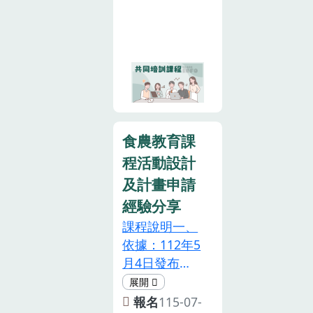
訓時數（簡稱
影、錄音及拍
截止後，主辦
共同培訓時
照等侵權行
單位將於115
數）八小時以
為。5. 本活動
年7月31日 (星
上。本課程為
設計非屬親子
期五) 以電子
食農教育專業
活動，囿於現
郵件寄送錄取
人員資格及培
場活動空間及
通知。全程參
訓辦法第二條
設備有限，請
與者核予登載
所定，中央主
勿攜帶孩童與
3小時在職訓
食農教育課
管機關指定之
會。6. 如果臨
練時數證明，
程活動設計
食農教育專業
時有事無法前
不另發行紙本
人員共同培訓
及計畫申請
往參加，請盡
證書。為珍惜
時數，「食農
經驗分享
早告知，以利
訓練資源，參
教育推動方向
課程說明一、
通知候補夥
訓人員請全程
及實務解析」
依據：112年5
伴。7. 本次活
參與，如不克
課程，共計採
月4日發布
動費用由農業
參加或未能全
認5小時。注
「食農教育專
部計畫補助支
程參與，請提
意事項1.欲參
業人員資格及
應，請參加夥
前通知本場，
報名
115-07-
加本課程者應