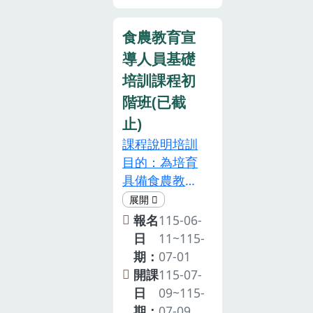
課程，完成課
不另發行紙本
程取得培訓時
證書。2.為珍
食農教育宣
數證明，可供
惜訓練資源，
導人員基礎
申請認可為食
參訓人員請全
農教育專業人
培訓課程初
程參與，如不
員。參加對
階班(已截
克參加或未能
象：有志從事
止)
全程參與，請
食農教育宣導
提前通知本
課程說明培訓
工作的農會推
場，俾便安排
目的：為培育
廣人員、營養
候補事宜。3.
具備食農教育
師、學校教職
如遇颱風等天
理念與實踐能
員、農友及農
然災害，當日
力之基礎宣導
報名
115-06-
業志工等。注
臺南市不上
人員，透過系
日
11~115-
意事項為尊重
班，則本研習
統化課程設計
期：
07-01
智慧財產權，
取消，辦理日
引導學員掌握
開課
115-07-
本課程禁止錄
期另行通知。
「三面六項」
日
09~115-
影、錄音等侵
4.如報名人數
食農教育架
期：
07-09