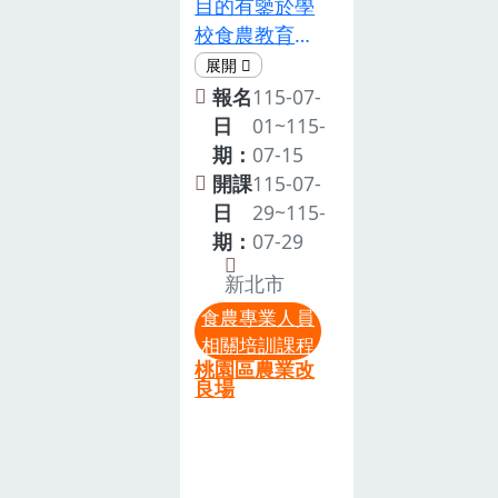
蓮縣停班課，
目的有鑒於學
辦法」第2條
農教育宣導工
本課程則同步
校食農教育推
規定，開設實
作者。三、培
取消，後續辦
廣人員，針對
體「相關培訓
訓時間及地點
理日期將另行
校園環境建置
報名
115-07-
課程」以協助
1. 時間： 115
通知。
食農教育作物
日
01~115-
取得農業部
年7月23日 (星
耕作體驗場
期：
07-15
「食農教育專
期四)至7月24
域，發展符合
開課
115-07-
業人員」認證
日 (星期五)，
各校特色及需
日
29~115-
資格。(二)全
計2天 。2. 地
求的學生教學
期：
07-29
程參與本次培
點： 花蓮區農
方案。本場為
訓即可取得
業改良場農業
新北市
協助校園規劃
「相關培訓課
推廣訓練中心
食農專業人員
食農場域管理
程」時數8小
一樓教室 (花
相關培訓課程
應用，提高學
時證明。(三)
蓮縣吉安鄉吉
桃園區農業改
校在農業教育
良場
執行或主辦食
安路二段150
功能及執行人
農教育工作連
號)。四、報名
員的知能，特
續一年或累積
截止日期：
此辦理本訓練
兩年，取得
115年7月15日
課程，協助食