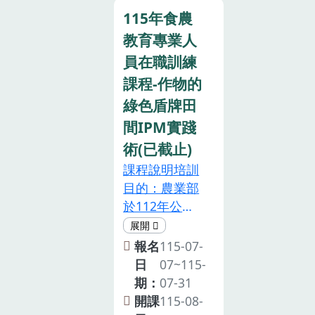
115 年 08 月
此建立食農教
115年食農
13 日(星期四)
育推動的專業
教育專業人
上午 09:00-下
支持體系，培
午 16:30六、
育具專業素養
員在職訓練
培訓地點：桃
與實務經驗之
課程-作物的
園區農業改良
推動人才。參
綠色盾牌田
場樹林分場 2
加對象：已取
間IPM實踐
樓大禮堂 （地
得食農教育專
術(已截止)
址：新北市樹
業人員資格者
林區佳園路三
(※需填寫食農
課程說明培訓
段 253 號）。
教育專業人員
目的：農業部
七、培訓對
證號及起訖日
於112年公告
象：有志從事
期)。注意事項
「食農教育專
食農教育宣導
本次培訓預計
業人員資格及
報名
115-07-
工作的農會推
錄取 60人，
培訓辦法」，
日
07~115-
廣人員、學校
若報名人數過
規定食農教育
期：
07-31
老師、農友及
多，將提早結
專業人員須在
開課
115-08-