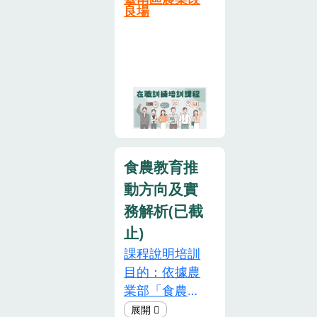
源，參訓人員
業人員資格及
良場
請全程參與，
培訓辦法」：
如不克參加或
食農教育專業
未能全程參
人員須在取得
與，請提前通
資格後5年內
知本場，俾便
完成「在職訓
安排候補事
練」課程，以
宜。為響應環
延續食農教育
保，請參訓人
專業人員資
食農教育推
員自備環保杯
格。本次在職
及環保餐具。
動方向及實
培訓課程所規
如遇颱風等天
劃相關學習內
務解析(已截
然災害，若當
容，希望提高
止)
日彰化縣不上
食農教育專業
課程說明培訓
班，則本培訓
人員在不同領
目的：依據農
課程即同步取
域的專業知能
業部「食農教
消，辦理日期
及實務操作的
育專業人員資
將另行通知。