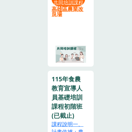
共同培訓課程
之食農教育專
高雄區農業改
業人員相關培
良場
訓時數（簡稱
共同培訓時
數）八小時以
上。本課程為
食農教育專業
人員資格及培
訓辦法第二條
所定，中央主
115年食農
管機關指定之
教育宣導人
食農教育專業
人員共同培訓
員基礎培訓
時數，「食農
課程初階班
教育推動方向
(已截止)
及實務解析」
課程說明一、
課程，共計採
計畫依據：農