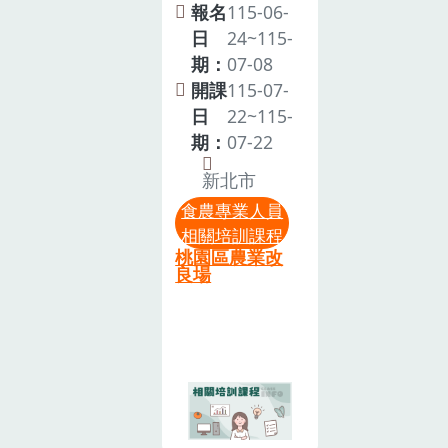
8小時後，即
名單之權利。
校園環境建置
報名
115-06-
良場三、培訓
具備申請資
3.報名截止
食農教育作物
日
24~115-
日期：115 年
格。(五)臺南
後，主辦單位
耕作體驗場
期：
07-08
7 月 29 日(星
市學校教職員
將於115年7月
域，發展符合
開課
115-07-
期三) 上午
請自行備妥相
15日 (星期三)
各校特色及需
日
22~115-
08:30-下午
關文件，檢送
以電子郵件寄
求的學生教學
期：
07-22
16:30四、培
農業部申請食
送錄取通知。
方案。本場為
訓地點：桃園
新北市
農教育專業人
4.若錄取後無
協助校園規劃
區農業改良場
員認證，審件
法參與，請盡
食農專業人員
食農場域管理
樹林分場 2 樓
規費可函文至
相關培訓課程
早於本系統進
應用，提高學
大禮堂（地
桃園區農業改
臺南市政府教
行”取消報名”
校在農業教育
良場
址：新北市樹
育局另案申請
作業，以免影
功能及執行人
林區佳園路三
全額補助。
響後續個人之
員的知能，特
段 253 號）
(六)為珍惜訓
報名權益。5.
此辦理本訓練
五、培訓對
練資源，參訓
為珍惜訓練資
課程，協助食
象：執行食農
人員請全程參
源，參訓人員
農活動場域導
教育業務工作
與，如不克參
請全程參與，
入農作管理技
之各級學校專
加或未能全程
如不克參加或