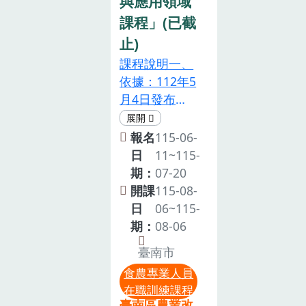
與應用領域
得食農教育專
課程」(已截
業人員資格者
(※需填寫食農
止)
教育專業人員
課程說明一、
證號及起訖日
依據：112年5
期)。注意事項
月4日發布
為尊重智慧財
「食農教育專
產權，本課程
業人員資格及
報名
115-06-
禁止錄影、錄
培訓辦法」第
日
11~115-
音等侵權行
11條規定。
期：
07-20
為。本活動設
二、目標：
開課
115-08-
計非屬親子活
「食農教育
日
06~115-
動，囿於現場
法」於111年
期：
08-06
活動空間及設
正式施行後，
臺南市
備有限，請勿
農業部亦於
帶孩童與會。
食農專業人員
112年公告
在職訓練課程
為珍惜訓練資
「食農教育專
臺南區農業改