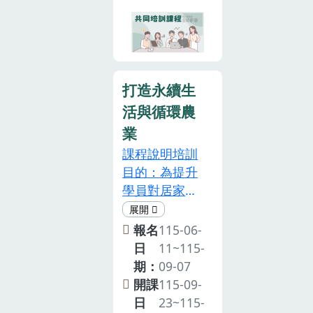
實務解析」5
訓後於「食農
補助支應，請
申請認可食農
小時，以協助
教育專業人員
參加夥伴妥善
教育專業人
有意推廣食農
認可申請系
珍惜。
員。2.本課程
教育者申請認
統」核予相關
可提供5小時
可食農教育專
培訓 6 小時，
終身學習時數
打造永續生
業人員。協助
不另發紙本證
及環境教育時
活與循環農
學校有心推動
書。2. 主辦單
數(請主動提供
食農教育業務
業
位保留調整議
環教機關代
之校長或教職
程，以及接受
課程說明培訓
碼，若未提供
員，順利取得
報名與否之權
目的：為提升
或資訊錯誤將
「食農教育專
利。3. 將依報
學員對居家與
視為一般民眾
業人員」資
名順序於截止
校園種植之知
身分)，請有需
格，以提高本
日期後，寄送
能，建立食物
報名
115-06-
求之學員於報
轄學校爭取中
錄取通知。4.
來源、農業生
日
11~115-
到時告知工作
央政府食農教
為尊重智慧財
產與永續生活
期：
09-07
人員。3.參加
育相關計畫補
產權，本課程
正確認知，透
開課
115-09-
對象：從事或
助之競爭力。
禁止錄影、錄
過蔬菜栽培相
日
23~115-
有興趣從事食