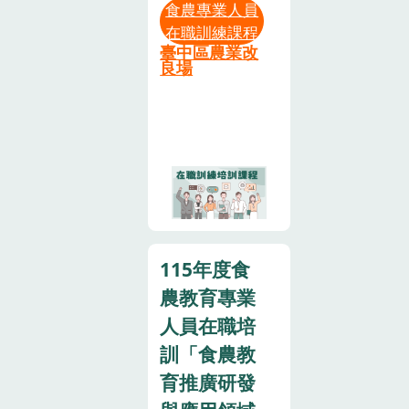
參與，請提前
食農專業人員
農教育專業人
通知本場，俾
在職訓練課程
員資格。本次
便安排候補事
臺中區農業改
在職培訓課程
良場
宜。為響應環
所規劃相關學
保，請參訓人
習內容，希望
員自備環保杯
提高食農教育
及環保餐具。
專業人員在不
如遇颱風等天
同領域的專業
然災害，若當
知能及實務操
日彰化縣不上
作的能力，藉
班，則本培訓
此建立食農教
課程即同步取
115年度食
育推動的專業
消，辦理日期
農教育專業
支持體系，培
將另行通知。
育具專業素養
人員在職培
與實務經驗之
訓「食農教
推動人才。參
育推廣研發
加對象：已取