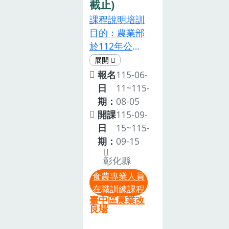
農業志工等。
截止)
全程參與者請
112年5月4日
注意事項為尊
提前通知本
課程說明培訓
發布「食農教
重智慧財產
所，俾便安排
目的：農業部
育專業人員資
權，本課程禁
候補事宜。如
於112年公告
格及培訓辦
止錄影、錄音
不請假而未到
「食農教育專
法」第2條規
等侵權行為。
或早退者，因
業人員資格及
報名
115-06-
定，申請認可
本活動設計非
浪費訓練資源
培訓辦法」，
日
11~115-
為食農教育專
屬親子活動，
及影響候補者
規定食農教育
期：
08-05
業人員，除應
囿於現場活動
權益，未來將
專業人員須在
開課
115-09-
具備各條所定
空間及設備有
影響您後續上
取得資格後5
日
15~115-
資格外，並須
限，請勿帶孩
課的機會。6.
年內完成「在
期：
09-15
於申請前兩年
童與會。為珍
如遇颱風等天
職培訓」課
內完成中央主
惜訓練資源，
彰化縣
然災害，經人
程，以延續食
管機關指定之
參訓人員請全
食農專業人員
事行政總處公
農教育專業人
食農教育專業
程參與，如不
在職訓練課程
告南投縣停止
員資格。本次
人員相關培訓
克參加或未能
臺中區農業改
上班，則本培
在職培訓課程
良場
時數(共同培訓
全程參與，請
訓課程同步取
所規劃相關學
時數)8小時課
提前通知本