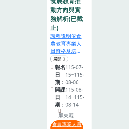
食農教育推
動方向與實
務解析(已截
止)
課程說明依食
農教育專業人
員資格及培訓
辦法第三條至
第五條規定，
報名
115-07-
申請認可成為
日
15~115-
食農教育專業
期：
08-06
人員，除應具
開課
115-08-
備各條所定資
日
14~115-
格外，並應於
期：
08-14
申請日前二年
屏東縣
內，參與中央
食農專業人員
主管機關指定