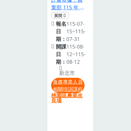
認5小時。注
業部 115 年 1
意事項主辦單
月 21 日農輔
位保留調整議
字第
報名
115-07-
程，以及接受
1140256669
日
15~115-
報名與否之權
號函辦理二、
期：
07-31
利。本次課程
計畫名稱：
開課
115-08-
錄取人數主辦
115 年農業整
日
12~115-
單位保有決定
合諮詢輔導體
期：
08-12
錄取學員名單
系計畫 115 農
之權利。若錄
新北市
再-1.2.2-1.1-
取後因故無法
食農專業人員
輔-001(Z)三、
參與，請儘早
相關培訓課程
計畫目的：本
告知且於系統
桃園區農業改
次宣導人員基
良場
上取消報名，
礎培訓課程初
以利通知候補
階班，規劃相
夥伴。請務必
關學習內容，
全程參與課
藉此提高食農