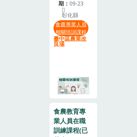
三、參加對
音及拍照等侵
關知識介紹，
期：
09-23
農教育相關之
象：對食農教
權行為。5. 本
引導學員了解
教學、推廣、
彰化縣
育有興趣之農
活動設計非屬
食物生產歷程
服務或諮詢之
民朋友、學校
食農專業人員
親子活動，囿
及食農教育核
人員。4.名額
教職員、營養
相關培訓課程
於現場活動空
心理念，培養
有限，額滿為
臺中區農業改
師、推廣人員
間及設備有
珍惜食物、友
良場
止，另主辦單
等。⭐請注意
限，請勿攜帶
善環境及健康
位保有隨時修
⭐：需先於該
孩童與會。6.
飲食等觀念，
改及終止本活
系統完成「食
如果臨時有事
共同實踐食農
動之權利，如
農教育政策及
無法前往參
教育與永續生
有任何變更內
法案說明」及
加，請盡早告
活理念。參加
容或注意事項
「食農教育專
知，以利通知
對象：有志從
將另行通知報
業人員申請規
候補夥伴。7.
事食農教育宣
名人。5.為珍
定及流程」，
本次活動費用
導工作的農會
惜訓練資源，
食農教育專
計3小時線上
由農業部計畫
推廣人員、營
參訓人員請全
課程，才可報
業人員在職
補助支應，請
養師、學校教
程參與，如不
名本課程。注
參加夥伴妥善
職員、農友及
訓練課程(已
克參加或未能
意事項依據
珍惜。