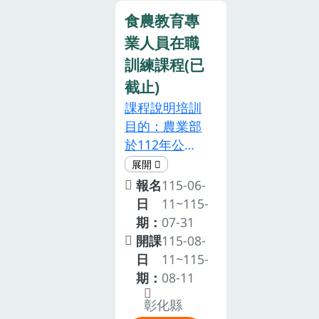
浪費訓練資源
員、農友及農
知本場，俾便
食農教育專
及影響候補者
業志工等。注
安排候補事
權益，未來將
業人員在職
意事項為尊重
宜。為響應環
影響後續上課
智慧財產權，
訓練課程(已
保，請參訓人
機會。如遇颱
本課程禁止錄
截止)
員自備環保杯
風等天然災
影、錄音等侵
及環保餐具。
課程說明培訓
害，當日雲林
權行為。本活
如遇颱風等天
目的：農業部
縣不上班，則
動設計非屬親
然災害，若當
於112年公告
本研習取消，
子活動，囿於
日彰化縣不上
「食農教育專
辦理日期另行
現場活動空間
班，則本培訓
業人員資格及
報名
115-06-
通知。
及設備有限，
課程即同步取
培訓辦法」，
日
11~115-
請勿帶孩童與
消，辦理日期
規定食農教育
期：
07-31
會。為珍惜訓
將另行通知。
專業人員須在
開課
115-08-
練資源，參訓
取得資格後5
日
11~115-
人員請全程參
年內完成「在
期：
08-11
與，如不克參
職培訓」課
加或未能全程
彰化縣
程，以延續食