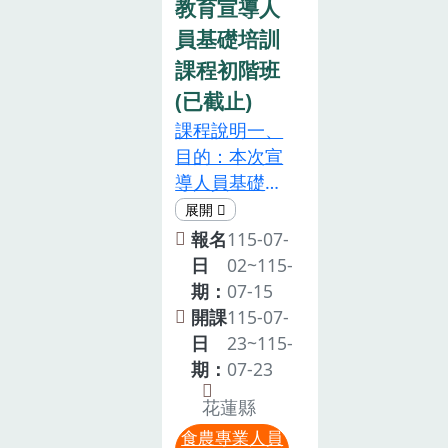
中央政府食農
教育宣導人
及有志取得食
教育相關計
員基礎培訓
農教育專業人
畫，藉實際案
員資格者報
課程初階班
例提供諮詢輔
名。3.預計錄
(已截止)
導。累積「食
取人數為 60
農教育專業人
課程說明一、
人，若報名人
員」認證相關
目的：本次宣
數過多，則提
培訓課程時
導人員基礎培
早結束報名。
數，以達申請
訓課程初階
主辦單位保有
資格。三、辦
班，規劃相關
報名
115-07-
決定錄取學員
理單位：主辦
學習內容，藉
日
02~115-
名單之權利。
單位：臺南市
此提高食農教
期：
07-15
4.報名截止
政府教育局、
育推廣人力的
開課
115-07-
後，主辦單位
農業部臺南區
知能，建立食
日
23~115-
將於115年7月
農業改良場。
農教育推動的
期：
07-23
24日 (星期五)
承辦單位：臺
專業支持體
以電子郵件寄
花蓮縣
南市東山區東
系，鼓勵農會
送錄取通知。
食農專業人員
山國小。四、
推廣人員、農