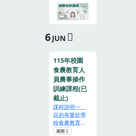
「相關培訓課
(星期三)中午
農活動場域導
程」16小時且
12點止。注意
入農作管理技
完成中央主管
事項1.本課程
術，提供農作
機關指定之
為期兩天，全
管理技能多元
6
「共同培訓課
程參與結訓
JUN
學習方法，期
程」8小時
者，直接於本
能提高學校師
後，既具備申
系統登錄”相關
生農業生產與
請「食農教育
培訓”時數12
115年校園
安全教學執行
專業人員」資
小時證明，不
食農教育人
成效，並透過
格。(四)承上
另發行紙本證
農業界與教育
員農事操作
述，執行或主
書。2.預計錄
界的相互學
訓練課程(已
辦食農教育工
取人數為 60
習，提升食農
作連續兩年或
人，若報名人
截止)
教育觀念及實
累積四年且完
數過多，則提
課程說明一、
務操作的能
成中央主管機
早結束報名。
目的有鑒於學
力。二、主辦
關指定之「共
主辦單位保有
校食農教育推
單位：農業部
同培訓課程」
決定錄取學員
廣人員，針對
桃園區農業改