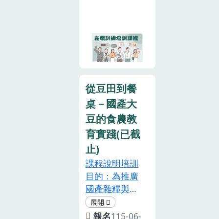
消，辦理日期
習內容，希望
程，課程分線
場，俾便安排
將另行通知。
提高食農教育
上課程及實體
候補事宜。為
7.本培訓集合
專業人員在不
課程兩部分。
響應環保，請
地點為本所自
同領域的專業
完成本次培訓
參訓人員自備
然學堂，然因
知能及實務操
實體 5 小時之
環保杯及環保
下午行程包含
作的能力，藉
課程內容取得
餐具。如遇颱
在地生態農園
此建立食農教
培訓時數，應
風等天然災
從豆田到餐
參訪(距離本所
育推動的專業
再完成線上課
害，若當日彰
桌－國產大
約2公里)，建
支持體系，培
程「食農教育
化縣不上班，
議參加民眾自
育具專業素養
豆的食農教
政策與法案說
則本培訓課程
備交通工具，
與實務經驗之
育實踐(已截
明」2小時、
即同步取消，
或於備註另行
推動人才。參
「食農教育專
止)
辦理日期將另
告知需協助安
加對象：已取
業人員申請規
行通知。
課程說明培訓
排接駁以利統
得食農教育專
定與流程」1
目的：為推廣
計人數。
業人員資格者
小時，以供申
國產雜糧與食
(※需填寫食農
請認可食農教
農教育理念，
教育專業人員
育專業人員。
增進學員對國
報名
115-06-
證號及起訖日