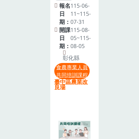
能力，藉此建
格及培訓辦
報名
115-06-
立食農教育推
法」第2條規
日
11~115-
動的專業支持
定，申請認可
期：
07-31
體系，培育具
為食農教育專
開課
115-08-
專業素養與實
業人員，除應
日
05~115-
務經驗之推動
具備各條所定
期：
08-05
人才。⭐重要
資格外，並須
事項請先閱讀
彰化縣
於申請前2年
⭐參加對象：
食農專業人員
內完成中央主
已取得食農教
共同培訓課程
管機關指定之
育專業人員資
臺中區農業改
食農教育專業
良場
格者，限額45
人員共同培訓
人。注意事項
8小時(含線上
1.本課程全程
課程3小時及
參與並結訓
實體課程5小
者，直接於本
時)，本次培訓
系統登錄6小
為實體5小時
時時數證明，