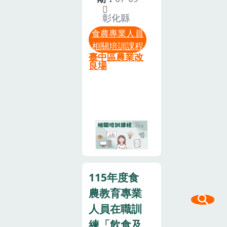
權行為。本活
過多，將提前
構，理解政策
動設計非屬親
彰化縣
關閉報名系
發展脈絡與推
子活動，囿於
食農專業人員
統。
動趨勢，並強
現場活動空間
相關培訓課程
化教學設計、
及設備有限，
臺中區農業改
資源整合與社
良場
請勿帶孩童與
區連結等核心
會。為珍惜訓
實務能力。參
練資源，參訓
加對象：有志
人員請全程參
從事食農教育
與，如不克參
宣導工作的農
加或未能全程
會推廣人員、
參與，請提前
營養師、學校
通知本場，俾
教職員、農友
便安排候補事
115年度食
及農業志工
宜。為響應環
農教育專業
等。注意事項
保，請參訓人
為尊重智慧財
人員在職訓
員自備環保杯
產權，本課程
練「飲食及
及環保餐具。