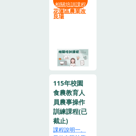
5.為珍惜訓練
相關培訓課程
報名對象：學
民、學校教師
資源，參訓人
花蓮區農業改
校教職員：有
利用相關教學
良場
員請全程參
意申請食農教
教材，激盪多
與，如不克參
育相關計畫、
元教學方法，
加或未能全程
推廣食農教育
以提高教學效
參與者請提前
課程、執行或
果，並透過農
通知，俾利安
主辦食農教育
業界與教育界
排候補事宜。
工作連續一年
的相互學習，
若錄取後無法
或累積兩年
提升食農教育
參與，請盡早
者，優先錄
觀念及實務操
於本系統進行”
115年校園
取。對食農教
作的能力。
取消報名”作
食農教育人
育課程設計有
二、培訓對象
業，以免影響
興趣之農民朋
培訓對象為農
員農事操作
後續個人之報
友。注意事項
會推廣人員、
訓練課程(已
名權益。6.如
(一)依據「食
農民、家政班
截止)
遇颱風等天然
農教育專業人
員、學校教師
災害，當日花
課程說明一、
員資格及培訓
及有志從事食