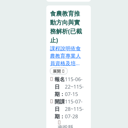
術，提供農作
任教師、代理
參與，請提前
未能全程參
管理技能多元
教師、營養
食農教育推
通知本場，俾
與，請提前通
學習方法，期
師、幹事或相
便安排候補事
知本場，俾利
動方向與實
能提高學校師
關業務組長，
宜；如未請假
安排候補事
生農業生產與
務解析(已截
每場名額 30
而未到者，將
宜。6.如遇颱
安全教學執行
止)
人(額滿為
影響後續上課
風等天然災
成效，並透過
止)。六、課程
課程說明依食
機會。(七)課
害，當日花蓮
農業界與教育
內容1.本次培
農教育專業人
程名額有限，
縣停班課，本
界的相互學
訓課程旨在培
員資格及培訓
主辦單位將依
課程則同步取
習，提升食農
養食農教育推
辦法第三條至
報名者資格及
消，後續辦理
教育觀念及實
廣的農作基礎
第五條規定，
報名
115-06-
所在區域(以雲
日期將另行通
務操作的能
知能與技能，
申請認可成為
日
22~115-
嘉南地區優先)
知。
力。二、主辦
課程表如后。
食農教育專業
期：
07-15
等條件進行篩
單位：農業部
2.培訓班需全
人員，除應具
開課
115-07-
選；如額滿則
桃園區農業改
程參與課程，
備各條所定資
日
28~115-
提前關閉報
良場三、培訓
並核予相關培
格外，並應於
期：
07-28
名。(八)如遇
日期：115 年
訓時數6小
申請日前二年
颱風等天然災
7 月 22 日(星
南投縣