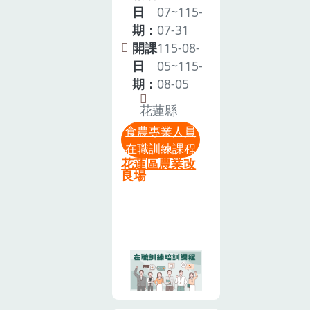
四、辦理機
培訓辦法」，
日
07~115-
關：• 指導單
規定食農教育
期：
07-31
位：農業部•
專業人員須在
開課
115-08-
主辦單位：農
取得資格後5
日
05~115-
業部桃園區農
年內完成「在
期：
08-05
業改良場五、
職培訓」課
花蓮縣
培訓日期：
程，以延續食
食農專業人員
115 年 08 月
農教育專業人
在職訓練課程
12 日(星期三)
員資格。本次
花蓮區農業改
至 08 月 13 日
在職培訓課程
良場
(星期四)共連
所規劃相關學
續兩天。• 第
習內容，希望
一天 115 年
提高食農教育
08 月 12 日(星
專業人員在不
期三) 上午
同領域的專業
09:00-下午
知能及實務操
16:30• 第二天
作的能力，藉