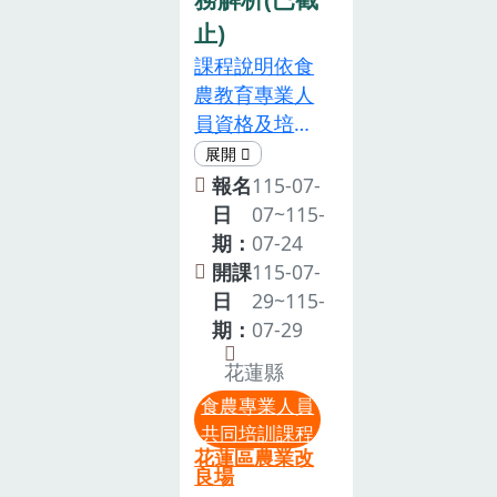
訓後於「食農
參加或未能全
與實務經驗之
止)
教育專業人員
程參與，請提
推動人才。參
課程說明依食
認可申請系
前通知本場，
加對象：已取
農教育專業人
統」核予相關
俾利安排候補
得食農教育專
員資格及培訓
培訓12 小
事宜。並請於
業人員資格者
辦法第三條至
時，不另發紙
本系統進行”取
(※需填寫食農
第五條規定，
報名
115-07-
本證書。2. 主
消報名”作業，
教育專業人員
申請認可成為
日
07~115-
辦單位保留調
以免影響後續
證號及起訖日
食農教育專業
期：
07-24
整議程，以及
個人之報名權
期)。注意事項
人員，除應具
開課
115-07-
接受報名與否
益。如遇颱風
本次培訓預計
備各條所定資
日
29~115-
之權利。3. 將
等天然災害，
錄取 60人，
格外，並應於
期：
07-29
依報名順序於
當日花蓮縣停
若報名人數過
申請日前二年
截止日期後，
班課，本課程
多，將提早結
花蓮縣
內，參與中央
寄送錄取通
則同步取消，
束報名。主辦
食農專業人員
主管機關指定
知。4. 為尊重
後續辦理日期
單位保有決定
共同培訓課程
之食農教育專
智慧財產權，
將另行通知。
錄取學員名單
花蓮區農業改
業人員相關培
良場
本課程禁止錄
之權利。報名