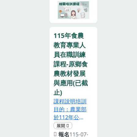
程，結訓後於
教育推廣人力
本系統核予相
的知能，建立
關培訓時數，
食農教育推動
不另發紙本證
的專業支持體
書。本活動設
115年食農
系，鼓勵農會
計非屬親子活
教育專業人
推廣人員、農
動，囿於現場
民、學校教師
員在職訓練
活動空間及設
利用相關教學
課程-原鄉食
備有限，請勿
教材，激盪多
攜帶孩童與
農教材發展
元教學方法，
會。如遇颱風
與應用(已截
以提高教學效
等天然災害，
止)
果，並透過農
當日屏東縣停
業界與教育界
課程說明培訓
班課，本課程
的相互學習，
目的：農業部
則同步取消，
提升食農教育
於112年公告
後續辦理日期
觀念及實務操
「食農教育專
將另行通知。
作的能力。
業人員資格及
報名
115-07-