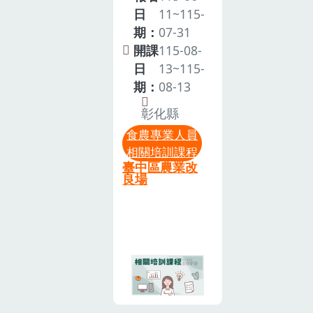
因名額有限，
產大豆產業、
日
11~115-
期)。注意事項
主辦單位將依
生產環境、營
期：
07-31
為尊重智慧財
報名者資格及
養價值及多元
開課
115-08-
產權，本課程
所在區域等條
利用方式之認
日
13~115-
禁止錄影、錄
件進行篩選；
識，將大豆相
期：
08-13
音等侵權行
如額滿則提前
關知識轉化為
為。本活動設
彰化縣
關閉報名。為
食農教育教學
計非屬親子活
珍惜訓練資
食農專業人員
與推廣素材，
動，囿於現場
源，參訓人員
相關培訓課程
提升國民對國
活動空間及設
臺中區農業改
請全程參與，
產大豆及在地
良場
備有限，請勿
如不克參加或
農業之認同與
帶孩童與會。
未能全程參
支持。參加對
為珍惜訓練資
與，請提前通
象：有志從事
源，參訓人員
知本場，俾便
食農教育宣導
請全程參與，
安排候補事
工作的農會推
如不克參加或
宜；如未請假
廣人員、營養
未能全程參
而未到者，因
師、學校教職
與，請提前通