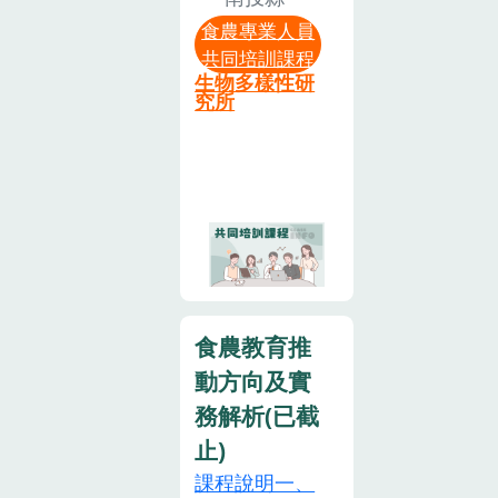
時。注意事項
內，參與中央
害，當日臺南
期三) 上午
食農專業人員
1. 請務必全程
主管機關指定
市不上班，則
08:30-下午
共同培訓課程
參與課程，結
之食農教育專
本研習取消，
16:30四、培
生物多樣性研
訓後於「食農
業人員相關培
究所
辦理日期另行
訓地點：桃園
教育專業人員
訓時數（簡稱
通知。
區農業改良場
認可申請系
共同培訓時
樹林分場 2 樓
統」核予相關
數）八小時以
大禮堂（地
培訓 6 小時，
上。本課程為
址：新北市樹
不另發紙本證
食農教育專業
林區佳園路三
書。2. 主辦單
人員資格及培
段 253 號）
位保留調整議
訓辦法第二條
五、培訓對
程，以及接受
所定，中央主
象：執行食農
食農教育推
報名與否之權
管機關指定之
教育業務工作
動方向及實
利。3. 將依報
食農教育專業
之各級學校專
名順序於截止
人員共同培訓
務解析(已截
任教師、代理
日期後，寄送
時數，「食農
止)
教師、營養
錄取通知。4.
教育推動方向
課程說明一、
師、幹事或相