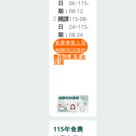
培訓辦法」第
伴妥善珍惜。
俾利安排候補
日
06~115-
先完成線上課
2條規定。農
事宜。並請於
期：
08-12
程「食農教育
業部「115年
本系統進行”取
開課
115-08-
政策與法案說
度農業整合諮
消報名”作業，
日
24~115-
明」2 小時、
詢輔導體系計
以免影響後續
期：
08-24
「食農教育專
畫」「臺南市
個人之報名權
食農專業人員
業人員申請規
114年至116年
益。如遇颱風
相關培訓課程
定與流程」1
臺南區農業改
食農教育資源
等天然災害，
小時，才能報
良場
整合推動總計
當日花蓮縣停
名本次實體課
畫」辦理。
班課，本課程
程。2.歡迎辦
二、目的：提
則同步取消，
理食農教育相
升食農教育師
後續辦理日期
關業務人員、
資專業素養與
將另行通知。
實際從事食農
實作教學、深
教育之農友、
化食農教育課
農場、田媽
程內容。鼓勵
媽、家政班
學校積極申請
115年食農
員、學校教師