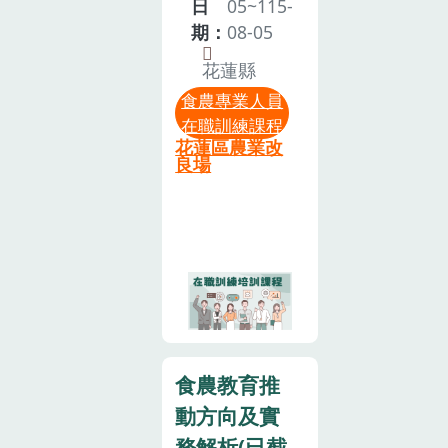
家政班員等，
束報名。主辦
取得資格後5
日
05~115-
共計70 人。
單位保有決定
年內完成「在
期：
08-05
(因場地限制，
錄取學員名單
職培訓」課
花蓮縣
報名額滿為止)
之權利。報名
程，以延續食
食農專業人員
八、課程內
截止後，主辦
農教育專業人
在職訓練課程
容：1.本次培
單位將於115
員資格。本次
花蓮區農業改
訓課程旨在培
年7月31日 (星
在職培訓課程
良場
養食農教育推
期五) 以電子
所規劃相關學
廣的基礎知
郵件寄送錄取
習內容，希望
能，課程表如
通知。全程參
提高食農教育
后。2.請務必
與者核予登載
專業人員在不
全程參與課
3小時在職訓
同領域的專業
程，並於結訓
練時數證明，
知能及實務操
後核予相關培
不另發行紙本
作的能力，藉
訓時數 12 小
證書。為珍惜
此建立食農教
食農教育推
時。注意事項
訓練資源，參
育推動的專業
動方向及實
1. 請務必全程
訓人員請全程
支持體系，培
參與課程，結
參與，如不克
育具專業素養
務解析(已截