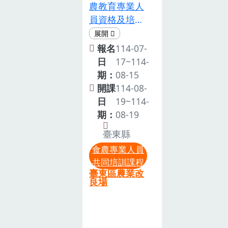
課程」或「A2
農教育專業人
日期後，主辦
mail：
食農教育推廣
員資格及培訓
單位將於7月3
mei956195@mail.ttdares.gov.tw
研發與應用課
辦法第三條至
日(星期五)前
並親自至系統
程」全程參與
第五條規定，
報名
114-07-
完成甄選並以
取消報名，以
結訓者，分別
申請認可成為
日
17~114-
電子郵件寄發
利候補及後續
於「食農教育
食農教育專業
期：
08-15
錄取通知，錄
行政安排。
專業人員認可
人員，除應具
開課
114-08-
取學員請於培
八、課程內
申請系統」核
備各條所定資
日
19~114-
訓日準時報
容：(一)請務
予3小時時
格外，並應於
期：
08-19
到，並全程參
必全程參與課
數，全日參與
申請日前二年
與課程。若無
程，並於結訓
臺東縣
者核予6小
內，參與中央
法參與，請於
後核予在職培
時。六、截止
食農專業人員
主管機關指定
7月7日(星期
訓時數3小
日期：即日起
共同培訓課程
之食農教育專
二)15：00前
時。(二)依據
臺東區農業改
至115年8月16
業人員相關培
通知本場(電
良場
農業部食農教
日(星期日) 下
訓時數（簡稱
話：089-
育專業人員在
午5時止。
共同培訓時
325110 轉
職訓練課程項
七、報名截止
數）八小時以
1883，電子郵
目： B自選(專