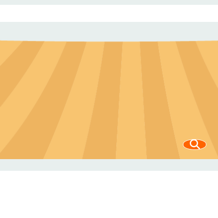
提早結束報
關培訓3小時
員優先錄取。
請規定與流
名。主辦單位
時數。聯絡
3.因名額有
程」1 小時，
保有決定錄取
人：臺東農改
限，主辦單位
才能 報名本次
學員名單之權
場 劉小姐
考量報名者的
培訓實體 6小
利。報名截止
089-
上述條件等因
時課程，共計
日期後，主辦
325110#1883
素進行分層篩
取得 8小時共
單位將於7月
選。4.為珍惜
同培訓時數，
17日(星期四)
訓練資源，參
始能申請認可
前完成甄選並
訓人員請全程
食農教育專業
以電子郵件寄
參與，如不克
人員。2.參加
發錄取通知，
參加或未能全
對象： (1)農
錄取學員請於
程參與，請提
會推廣人員(包
培訓日準時報
前通知本場，
含農事、四
到，並全程參
俾便安排候補
健、家政)、農
與課程。若無
事宜。5.提醒
民、青農、家
法參與，請於
您：如不請假
政班員、田媽
7月21日(星期
而未到者，因
媽、休閒農業
一)17：00前