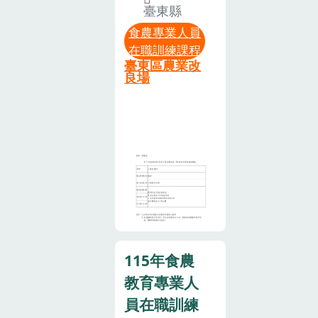
臺東縣
取得資格後5
食農專業人員
年內完成「在
在職訓練課程
職培訓」課
臺東區農業改
程，以延續食
良場
農教育專業人
員資格。本次
在職培訓課程
所規劃相關學
習內容，希望
提高食農教育
專業人員在不
同領域的專業
知能及實務操
作的能力，藉
115年食農
此建立食農教
教育專業人
育推動的專業
員在職訓練
支持體系。