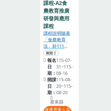
課程-A2食
一、辦理單
農教育推廣
位： • 指導單
位：農業部 •
研發與應用
主辦單位：農
課程
業部臺東區農
課程說明隨著
業改良場二、
「食農教育
辦理日期：
法」於111年
115年8月20日
正式施行後，
(星期四) 上午
農業部亦於
報名
115-07-
9時至中午12
112年公告
日
31~115-
時三、辦理地
「食農教育專
期：
08-16
點：臺東區農
業人員資格及
開課
115-08-
業改良場區域
培訓辦法」，
日
20~115-
教學中心1樓
規定食農教育
期：
08-20
會議室(地址：
專業人員須在
臺東市中華路
臺東縣
取得資格後5
一段675號)
食農專業人員
年內完成「在