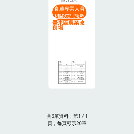
本課程為期兩
動，囿於現場
含農事、四
資格 外，並須
食農專業人員
天，課程日期
活動空間及設
健、家政)、農
於申請前兩年
相關培訓課程
為7月29日(二)
備有限，請勿
民、青農、家
臺東區農業改
內完成中央主
至7月30日
攜帶孩童與
良場
政班員、田媽
管機關指定之
(三)，全程參
會。如果臨時
媽、休閒農業
食農教育專業
與結訓者，直
有事無法前往
區業者及學校
人員相關培訓
接於本系統登
參加，請盡早
教職員等，有
時數(共同培訓
錄12小時時數
告知，以利通
志從事食農教
時數)8小時課
證明，不另發
知候補夥伴。
育相關之教
程，課程分線
行紙本證書。
本次活動費用
學、推廣、服
上課程及 實體
主辦單位保留
由農業部計畫
務或諮詢之人
課程兩部分。
調整議程，以
補助支應，請
員，共計60
應先完成線上
及接受報名與
參加夥伴妥善
人。 (2)108-
課程「食農教
否之權利。預
珍惜。請務必
114年參加
育政策與法案
計錄取人數為
全程參與課
「食農教育宣
說明」2 小
共6筆資料，第1
/
1
60人，若報名
程，結訓後於
導人員基礎培
頁，每頁顯示20筆
時、「食農教
人數過多，則
本系統核予相
訓初階班」學
育專業人員申