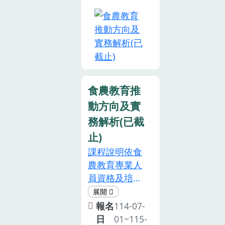
日期後，主辦
上。本課程為
件信箱：
業領域課程)-
單位將於115
食農教育專業
mei956195@mail.ttdares.gov.tw
B2飲食及營養
年8月17日(星
人員資格及培
並親自至系統
領域課程，課
期一)以電子郵
訓辦法第二條
取消報名，以
程表如后。注
件寄發錄取通
所定，中央主
利候補及後續
意事項主辦單
知，錄取學員
管機關指定之
行政安排。為
位保留調整議
請於培訓日準
食農教育專業
珍惜訓練資
程，以及接受
食農教育推
時報到，並全
人員共同培訓
源，參訓人員
報名與否之權
程參與課程。
動方向及實
時數，「食農
請全程參與，
利。將依報名
若無法參與，
務解析(已截
教育推動方向
如不克參加或
順序於截止日
請於8月18日
及實務解析」
止)
未能全程參
期後，寄送錄
(星期二)下午3
課程，共計採
與，請提前通
取通知。為尊
課程說明依食
時前通知本場
認5小時。 注
知本場，俾便
重智慧財產
農教育專業人
(電話：089-
意事項1.依據
安排候補事
權，本課程禁
員資格及培訓
325110轉
112年5月4日
宜。提醒您：
止錄影、錄音
辦法第三條至
1883，E-
發布「食農教
如不請假而未
及拍照等侵權
第五條規定，
報名
114-07-
mail：
育專業人員資
到者，因浪費
行為。本活動
申請認可成為
日
01~115-
mei956195@mail.ttdares.gov.tw