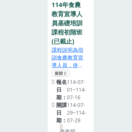
本系統核予相
管機關指定之
廣研發與應用
114年食農
課程「食農教
關培訓3小時
食農教育專業
課程，課程表
教育宣導人
育政策與法案
時數。聯絡
人員共同培訓
如后。注意事
說明」2 小
員基礎培訓
人：臺東農改
時數，「食農
項主辦單位保
時、「食農教
場 劉小姐
課程初階班
教育推動方向
留調整議程，
育專業人員申
089-
及實務解析」
(已截止)
以及接受報名
請規定與流
325110#1883
課程，共計採
課程說明為培
與否之權利。
程」1 小時，
認6小時。注
訓食農教育宣
將依報名順序
才能報名本次
意事項1.依據
導人員，使其
於截止日期
培訓實體 5 小
112年5月4日
瞭解食農教育
後，寄送錄取
時課程，共計
發布「食農教
之政策發展、
通知。為尊重
報名
114-07-
取得 8小時共
育專業人員資
意涵與正確理
智慧財產權，
日
01~114-
同培訓時數，
格及培訓辦
念，進而能融
本課程禁止錄
期：
07-16
始能申請認可
法」第2條規
入其宣導教學
影、錄音及拍
開課
114-07-
食農教育專業
定，申請認可
課程，以協助
照等侵權行
日
29~114-
人員。2.參加
為食農教育專
推動食農教
為。本活動設
期：
07-29
對象： (1)農
業人員，除應
育。注意事項
計非屬親子活
會推廣人員(包
臺東縣
具備各條所定