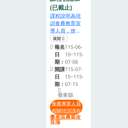
數：於「B2飲
位：農業部 •
(已截止)
食及營養領域
主辦單位：農
課程說明為培
課程」或「A2
業部臺東區農
訓食農教育宣
食農教育推廣
業改良場二、
導人員，使其
研發與應用課
辦理日期：
瞭解食農教育
程」全程參與
115年8月20日
之政策發展、
結訓者，分別
報名
115-06-
(星期四) 下午
意涵與正確理
於「食農教育
日
10~115-
14時至下午17
念，進而能融
專業人員認可
期：
07-06
時三、辦理地
入其宣導教學
申請系統」核
開課
115-07-
點：臺東區農
課程，以協助
予3小時時
日
15~115-
業改良場區域
推動食農教
數，全日參與
期：
07-15
教學中心1樓
育。注意事項
者核予6小
會議室(地址：
臺東縣
本課程為期兩
時。六、截止
臺東市中華路
食農專業人員
天，課程日期
日期：即日起
一段675號)
相關培訓課程
為7月15日(三)
至115年8月16
四、參加對
臺東區農業改
至7月16日
日(星期日) 下
良場
象：已取得食
(四)，全程參