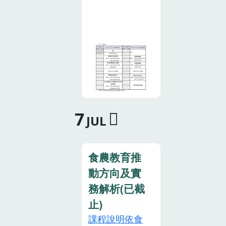
午5時止。
農教育專業人
與結訓者，直
七、報名截止
員資格者(如政
接於本系統登
日期後，主辦
府機關同仁、
錄12小時時數
單位將於115
學校老師、農
證明，不另發
年8月17日(星
友、農會推廣
行紙本證書。
期一)以電子郵
人員、產銷班
主辦單位保留
件寄發錄取通
班員、家政班
調整議程，以
知，錄取學員
班員、四健會
及接受報名與
請於培訓日準
會員及義務指
7
否之權利。預
JUL
時報到，並全
導員等)，共計
計錄取人數為
程參與課程。
25人。因場地
50人，若報名
若無法參與，
限制，報名額
人數過多，則
食農教育推
請於8月18日
滿為止，不受
提早結束報
(星期二)下午3
動方向及實
理現場報名。
名。主辦單位
時前通知本場
務解析(已截
五、課程時
保有決定錄取
(電話：089-
數：於「B2飲
止)
學員名單之權
325110轉
食及營養領域
課程說明依食
利。報名截止
1883，E-