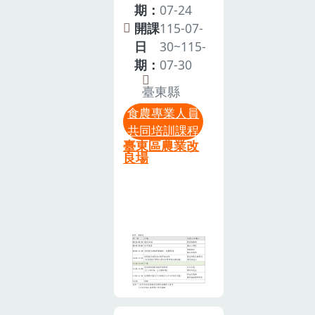
格及培訓辦
訓練資源及影
設計非屬親子
食農教育專業
期：
07-24
並親自至系統
法」第2條規
響候補者權
活動，囿於現
人員，除應具
開課
115-07-
取消報名，以
定，申請認可
益，未來將影
場活動空間及
備各條所定資
日
30~115-
利候補及後續
為食農教育專
響您後續上課
設備有限，請
格外，並應於
期：
07-30
行政安排。
業人員，除應
的機會！為尊
勿攜帶孩童與
申請日前二年
八、課程內
臺東縣
具備各條所定
重智慧財產
會。如果臨時
內，參與中央
容：(一)請務
資格外，並須
食農專業人員
權，本課程禁
有事無法前往
主管機關指定
必全程參與課
於申 請前兩年
共同培訓課程
止錄影、錄音
參加，請盡早
之食農教育專
程，並於結訓
臺東區農業改
內完成中央主
及拍照等侵權
告知，以利通
業人員相關培
良場
後核予在職培
管機關指定之
行為。如遇颱
知候補夥伴。
訓時數（簡稱
訓時數3小
食農教育專業
風等天然災
本次活動費用
共同培訓時
時。(二)依據
人員相關培訓
害，當日臺東
由農業部計畫
數）八小時以
農業部食農教
時數(共同培訓
市不上班，則
補助支應，請
上。本課程為
育專業人員在
時數)8小時課
本培訓課程即
參加夥伴妥善
食農教育專業
職訓練課程項
程，課程分線
同步取消，辦
珍惜。請務必
人員資格及培
目： A必修(食
上課程及實體
理日期將另行
全程參與課
訓辦法第二條
農教育課程)-
課程兩部分。
通知。
程，結訓後於
所定，中央主
A2食農教育推
應先完成 線上