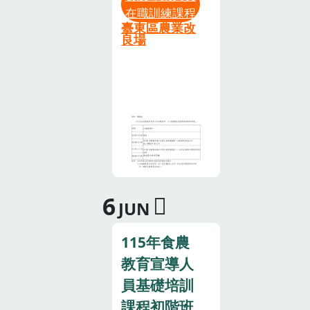
四、參加對
在職訓練課程
職培訓」課
象：已取得食
臺東區農業改
程，以延續食
良場
農教育專業人
農教育專業人
員資格者(如政
員資格。本次
府機關同仁、
在職培訓課程
學校老師、農
所規劃相關學
友、農會推廣
習內容，希望
人員、產銷班
提高食農教育
班員、家政班
專業人員在不
班員、四健會
同領域的專業
會員及義務指
知能及實務操
6
JUN
導員等)，共計
作的能力，藉
25人。因場地
此建立食農教
115年食農
限制，報名額
育推動的專業
滿為止，不受
教育宣導人
支持體系。
理現場報名。
員基礎培訓
一、辦理單
五、課程時
位： • 指導單
課程初階班