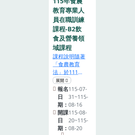
115年食農
教育專業人
員在職訓練
課程-B2飲
食及營養領
域課程
課程說明隨著
「食農教育
法」於111年
正式施行後，
農業部亦於
報名
115-07-
112年公告
日
31~115-
「食農教育專
期：
08-16
業人員資格及
開課
115-08-
培訓辦法」，
日
20~115-
規定食農教育
期：
08-20
專業人員須在