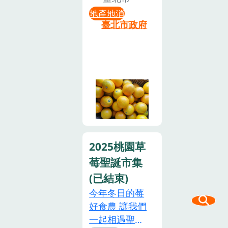
廠區導覽（約
博農民市集
成團，每場次
下漁村故事) &
地產地消
60分鐘）創建
「一月藏豐味
最多 20 人•時
整裝 （40分
臺北市政府
於1909 年
四季起新程」
長：1.5 小時
鐘）•海廢創
（民國前3
主題月，市集
2. 澎湖敲魚乾
作藝術及陸上
年）的旗山糖
將帶來年節必
體驗來澎湖，
牽罟體驗（30
廠，原名旗尾
備的當季鮮果
想體驗真正的
分鐘）•鹹鴨
糖廠，是日治
及農特產禮
在地日常？光
蛋DIY教學或
時期42所糖廠
盒，歡迎週末
吃魚乾還不
海葡萄養殖介
之一。主要業
到市集採購、
夠，會「敲」
紹、海葡萄
務以特製白糖
品味在地特
才是真在地！
diy料理（50
為主，為當時
色，為家人團
•時間：週二~
分鐘）•享用
2025桃園草
進貢日本天皇
聚時刻增添喜
週日 10:00-
塭仔a飯湯
的御用糖，爾
莓聖誕市集
悅，花博農民
11:30•人數：
（60分鐘）活
後糖業興盛，
市集祝福大家
1 人成團，至
(已結束)
動亮點•實踐
附近蓋起許多
來年好運順
多 20 人•費
永續旅遊、永
今年冬日的莓
員工宿舍供糖
遂！陽明山山
用：500元/人
續漁業與食農
好食農 讓我們
廠員工居住，
藥，正值品嚐
•時長：1.5 小
教育•以產業
一起相遇聖誕
更促成當地村
好時節！每年