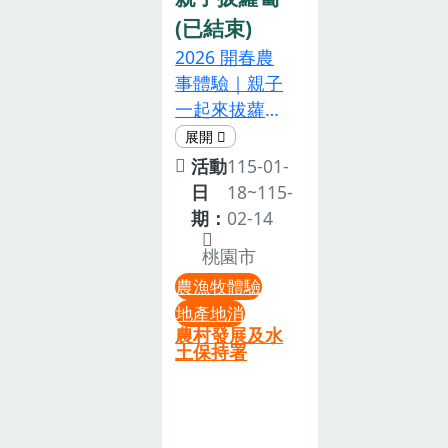
香！»» 材料
(已結束)
費：$𝟭𝟬𝟬/份
2026 開春農
(製作時間約
事體驗｜親子
60分鐘)»» 體
一起來拔蘿
驗場次：12：
蔔！新的一
00、13：00、
年，來點不一
活動
115-01-
14：00、15：
樣的週末回憶
日
18~115-
00、16：00»»
吧！適合全家
期：
02-14
網路預約：
大小一起參加
桃園市
https://reurl.cc/Xag6gj»»
的 拔蘿蔔＋手
現場報名：場
農漁牧體驗
作醃蘿蔔 活動
次開始前30分
地產地消
登場，有吃、
農村發展及水
鐘至活動服務
有做、又好
土保持署
台繳費報名。
玩，把歡笑帶
🏃粒粒是好米
回家親子一起
體驗賽 ❱❱勤
下田拔蘿蔔，
勞的小農夫集
挑戰力氣與技