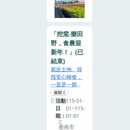
料、竹筒套餐
需於開園當
度金陵風箏花
（飯/水粄/小
日，一次採拔
海節】即將盛
菜/湯）、保
完畢。➍ 如開
大登場！準備
險、採山藥體
園當天，股東
好您的相機、
驗（含 1 斤山
本人無法到達
「焢窯‧樂田
您的胃、和您
藥）。一般
採收，主辦可
野，食農迎
的親子同樂的
價： $650 (原
接受股東指定
新年！」(已
心了嗎？童年
價 $800)6 歲
代理人現場採
回憶殺！懷舊
結束)
以下： $350
收（需於開園
焢窯「窯」身
親近土地、尋
(含便當、
前3日告知並
一變，霸氣回
找安心糧食，
DIY、保險、
提醒代理人攜
歸！停辦了好
一直是一群農
遊園車)3 歲以
帶身分證件，
幾年，多少人
夫/將軍山農
下： $100 (含
供現場確
在敲碗等待？
場的成立以來
保險及行政費)
活動
115-01-
認），但不得
今年，我們正
的經營理念，
備註：山藥秤
日
01~115-
更換田區及採
式宣佈：【金
因此也努力想
重超過 1 斤部
期：
01-01
收時間；若仍
陵焢窯區】解
像串連消費者
分，依現場時
無法參與採
臺南市
封啦！不再只
與生產者間的