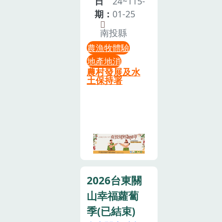
日
24~115-
育、食農教
天！獎品總價
期：
01-25
育、園藝治療
值破表，高達
南投縣
與藝術療癒 課
3000份好禮等
程。孩子們不
農漁牧體驗
你拿！今年我
僅能親手體驗
地產地消
們不一樣！國
茶葉製程、柿
農村發展及水
姓咖啡節這次
土保持署
染工藝、烘焙
搬到超壯觀的
麵包，還能與
橋聳雲天綠雕
小雞作伴、與
園區 啦！ 在
大自然同行。
全台最美公路
三屆五梯次的
八景之下，聞
成功經驗，我
著咖啡香，帶
們陪伴無數孩
孩子放電，還
子從好奇到喜
有機會把
2026台東關
歡，從陌生到
iPhone 17 帶
山幸福蘿蔔
依依不捨。這
回家！活動 4
季(已結束)
個冬天，三洽
大必玩亮點：