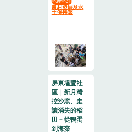
體驗活動，讓
地產地消
休閒模式，透
鹹蛋DIY
中酸筍如何成
曬；山間自然
農村發展及水
您滿載而歸：
過「共享策
14:00~14:30(報
為雞湯與排骨
生態豐富，建
土保持署
米食 DIY｜學
略」邀請民眾
名限量80名)
湯的靈魂配角
議隨身攜帶防
習古早味的米
入股成為農場
單元六 : 飛鴿
•不同發酵階
蚊液。• 隨時
食製作（迷你
主人。活動內
傳奇
段酸筍的外觀
補水： 建議自
紅龜粿），親
容豐富，包括
15:00~15:30
與氣味展示2.
備水壺/環保
手做出傳統點
石磨與食農教
(報名限量50
操作教學（20
瓶，隨時補充
心，好吃又好
育體驗、咖啡
名)【參】收費
分鐘）•手作
水分，保持最
玩！拔蘿蔔｜
與植物手作、
方式:1.每窯
教學：清洗、
佳體力。低碳
體驗親子田園
版畫創作、園
3800元，因食
去殼、切絲刨
旅遊小提醒•
拔蘿蔔趣，保
區導覽與咖啡
材量建議5~8
絲處理麻竹筍
減塑行動： 響
屏東塭豐社
證樂趣無窮、
品嚐等，適合
人(五個成人或
•發酵關鍵解
應低碳永續旅
區｜新月灣
回憶滿滿！揮
親子、學校與
八個孩童)一
析：鹽度、水
遊，鼓勵大家
毫寫春聯｜免
控沙窯、走
企業團體體驗
窯。2. 以上費
分、溫度、乳
自備環保筷或
費索取大師級
農村生活。活
用含焢窯食材
讀消失的稻
酸菌自然發酵
個人餐具。減
手寫春聯！讓
動亮點從產地
(雞、豬肉、
方式醃漬3.體
少一次性用品
田－從鴨蛋
家裡充滿濃濃
到餐桌，動手
魚、地瓜、南
驗實作（40分
的使用，讓我
到海藻
的年味與祝