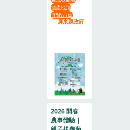
樂鳥故事劇
地產地消
團》，春日樂
展覽/市集
趣一次收集！
屏東縣政府
潮厲害的玩家
們準備好了嗎
❓✨勇闖新
手村
٩(ˊᗜˋ*)و✨小
米有春季 x 迎
春市集¸¸¸📆
𝟭/𝟭𝟴(𝗦𝗨𝗡)𝟭𝟮:𝟬𝟬-𝟭𝟳:𝟬𝟬
📍潮好玩幸福
村(屏東縣潮州
鎮光春路292
號)🌾碰碰爆
2026 開春
米香DIY ❱❱
農事體驗｜
快來做出專屬
親子拔蘿蔔
你的香甜爆米