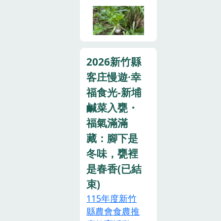
合啦！一起來
巧現採現做
收穫滿滿稻米
「手作醃蘿
吧！»» 比賽時
蔔」，滿滿食
間：𝟭𝟯：
農體驗體驗內
𝟬𝟬-𝟭𝟲：
2026新竹縣
容與費用親子
𝟬𝟬»» 比賽地
客庄慢遊·幸
拔蘿蔔體驗｜
點：小孩館旁
$300 / 份・拔
福食光-新埔
柏油路上»» 比
蘿蔔 8 台斤・
鹹菜入甕・
賽組別：▸
新鮮蘿蔔湯 1
福氣滿滿
13:00-13:50
份地點：彩源
迷你農夫組(3
藏：腳下是
農場（桃園市
歲以上、國小
冬味，甕裡
觀音區新華路
二年級以下)▸
一段671巷86
是春香(已結
14:00-14:50
號）醃漬白蘿
束)
小農夫組(國小
蔔 DIY｜$120
115年度新竹
三年級-國小六
/ 瓶（約
縣農會食農推
年級)▸ 15:00-
380g）・白蘿