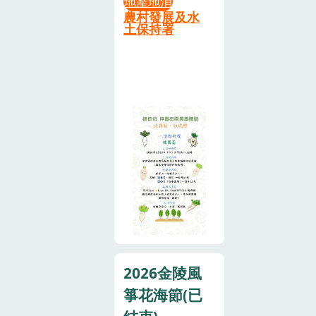
地產地消
氣與豐收的喜
補充能量、留
加油站後方河
農村發展及水
悅，看看誰能
土保持署
下滿滿回憶。
堤路）此場次
拔出最大顆的
午餐後暫時休
需至農會官網
白胖蘿蔔～無
息，為下午的
報名（點我訂
論是親子假日
創意體驗做準
購）➋又生二
出遊、朋友團
備～13:00–
場(已額滿)時
體同樂，或是
14:00｜柚香
間｜
戀人約會，都
蠟燭 DIY利用
12/28（日）
能在這片田園
柚子精油、蜜
上午場09-12
裡找到專屬的
蠟等材料，在
點 / 下午場
「收成樂」。
小巧竹筒裡製
14-17點地點
一起動手拔出
作屬於自己的
｜美濃區中山
幸福的滋味
手作蠟燭!※
路二段（九井
吧！
雨備方案（天
加油站後方河
候不佳時啟
2026金陵風
堤路）➌又生
動）如遇雨天
三場時間｜
箏花海節(已
無法進行戶外
01/10（六）