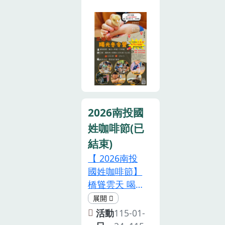
扇扇新奇的窗
口：揉麵團、
刷染布、翻煮
柴火鍋裡的仙
草、和小雞說
悄悄話……每
一次專注的眼
神、每一聲真
2026南投國
誠的笑聲，都
姓咖啡節(已
是成長最真實
的印記。三洽
結束)
水陽光冬令營
【 2026南投
結合在地職
國姓咖啡節】
人、文化傳承
橋聳雲天 喝咖
與專業師資，
啡．抽iPhone
精心規劃 品格
17．玩瘋親子
活動
115-01-
教育、生命教
樂園！ 只有兩