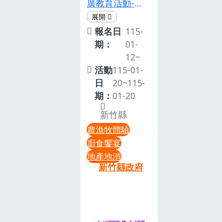
廣教育活動-鹹
15:50 大農夫
蔔 DIY 1 瓶地
菜入甕・福氣
組(國中以上小
點：蓮花園遊
滿滿藏活動主
報名日
115-
朋友及大人)»»
客服務中心
題：鹹菜入
期：
01-
網路預約：
（桃園市觀音
甕・福氣滿滿
12~
https://reurl.cc/9bqEax»»
區藍埔里金華
藏-腳下是冬
活動
115-01-
現場報名：場
路31號）特惠
味，甕裡是春
日
20~115-
次開始前30分
組合價｜$399
香活動內容：
期：
01-20
鐘至小孩館旁
/ 份（95折）
芥菜，是客家
柏油路上報
活動日期：
新竹縣
家庭歲末時節
名。⚠️請穿著
1/18（日）、
農漁牧體驗
不可或缺的重
布鞋或運動鞋
1/25（日）、
廚食饗宴
要作物，也是
才可參賽唷⚠️
2/1（日）、
地產地消
代代相傳的生
🦹🏻‍♂️快樂鳥故事
2/8（日）、
新竹縣政府
活智慧。帶領
劇場 ❱❱讓我
2/14（六）場
民眾深入了解
們攜手進入惡
次時段：・上
芥菜的栽培特
魔山出任務
午場 09:20－
色、醃漬文化
吧！»» 演出時
12:00（09:20