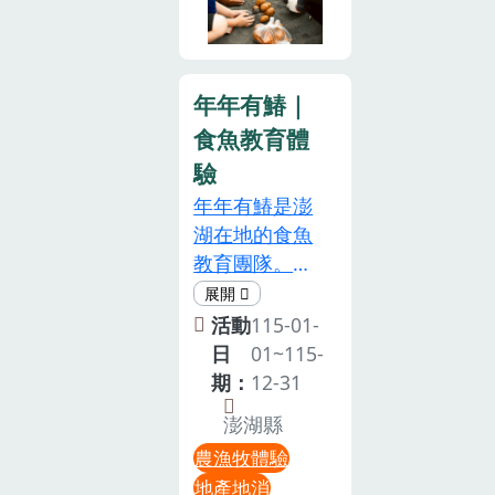
土鹹鴨蛋DIY
10日這一天，
心糕 DIY（1
5.完成報名定
年漬物文化與
與塭仔飯湯料
就讓我們把煩
小時）古早味
義，填寫報名
在地酸筍飲食
理。以黃槿樹
惱留在2025
甜點，清爽不
表單後，請加
智慧•感受古
為素材，葉作
年！來金陵，
年年有鰆｜
膩、輕鬆上手
入LINE
法無添加的發
拖鞋、樹皮作
感受最純粹的
食魚教育體
•常態食農體
ID:@luu9133w，
酵魅力，運用
腰帶、花為童
泥土香、最熱
驗1.檸檬糕
完成匯款並
自然乳酸發酵
驗
玩，並結合魚
情的人情味、
DIY（30 分
Line訊息回報
技法完成古早
年年有鰆是澎
滷炒粄條與飯
和最歡樂的年
鐘）日曬檸檬
(姓名、轉帳金
味酸筍•每人
湖在地的食魚
湯等海洋風
節氛圍！焢窯
片製作，酸甜
額、帳號末5
帶回自製酸筍
教育團隊。
味，展現獨特
報名與最新活
剛剛好2.白蓮
碼)。【肆】活
一瓶，並附上
「鰆」是𩵚魠
海口文化。活
動細節，請持
霧饅頭
動地點: 1.手
「祖傳湯底食
魚（康氏馬加
活動
115-01-
動/體驗時長
續關注【彰化
DIY（10 人成
機導航:將軍山
譜」•從筍殼
鰆），澎湖最
日
01~115-
每場體驗約
縣秀水鄉金陵
團，2 小時）
農場 2.車上導
剝下到發酵封
具代表性的魚
期：
12-31
3.5小時活動/
社區發展協
從百年白蓮霧
航:台南市白河
罐，體驗全流
種，不但是澎
體驗內容1. 沙
會】粉絲專
57 號老樹，
澎湖縣
區內角國小
程傳統手作•
湖白金，也是
灘上的童年遊
頁！2026年1
走進新市在地
特別附上後續
農漁牧體驗
澎湖人餐桌上
戲（10 人成
月10日，金陵
農業故事活動
居家觀察與料
地產地消
的經典佳餚！