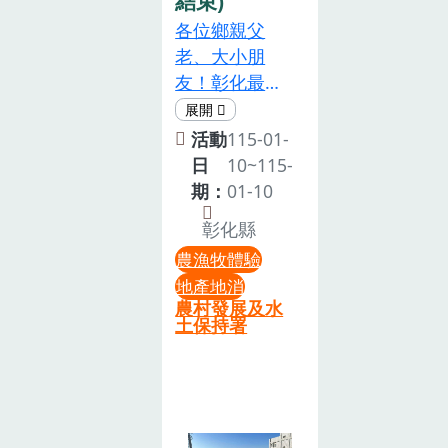
結束)
挖山藥，將更
上午場09-12
各位鄉親父
改為DIY 植拓
點 / 下午場
老、大小朋
袋（以植物拓
14-17點地點
友！彰化最
印方式創作獨
｜美濃區中山
美、最好玩、
一無二的環保
路二段421巷
最有年味的年
活動
115-01-
手作）並且由
【注意事項】
度盛事，我們
日
10~115-
工作人員事先
請務必詳閱再
等～好～久就
期：
01-10
挖採山藥，現
報名，謝謝！
是這一天：
場發給每位參
➊ 12/27 場次
彰化縣
2026年1月10
加者，其餘活
需到美濃區農
農漁牧體驗
日（星期六）
動與時間流程
會官網訂購
地產地消
活動地點：彰
不變，活動將
（點我訂購）
農村發展及水
化縣秀水鄉金
土保持署
於室內照常進
➋ 種植的氣
陵村玉陵宮旁
行。四、 費用
候、田區因
由彰化縣秀水
說明費用包
素，皆可能減
鄉金陵社區發
含： 遊園車租
產或增產。➌
展協會重磅主
借、DIY 材
認養的股份，
辦的【一年一