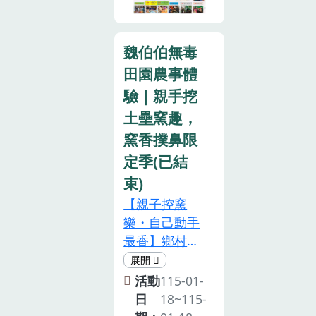
地食材，尊重
蜜棗」農遊行
土地、尊敬農
程，每天 限量
夫、不浪費食
20名免費！
魏伯伯無毒
物為宗旨。活
（已額滿）
田園農事體
動時間：2026
【豪華獎品清
年1/23-
驗｜親手挖
單搶先看】頭
1/30、2/1，
土壘窯趣，
獎：iPhone
上午場09：
17 (256G) - 2
窯香撲鼻限
00-12：30、
名鄉長獎：頂
定季(已結
下午場14:00-
級鹿茸宴 (1組
束)
18:00集合地
2人)特別獎：
點：米國學校
【親子控窯
咖啡節限定-黃
活動內容：蘿
樂・自己動手
金咖啡豆二/
蔔田拔蘿蔔、
最香】鄉村野
三/四獎：點
各式體驗活
趣 x 霧峰親子
點頭數位點數
動、美味的風
日 x 自然教育
活動
115-01-
(最高888元)以
味餐(到店家用
堆土、升火、
日
18~115-
及國姓蜜棗、
餐)。活動費
開窯！大小朋