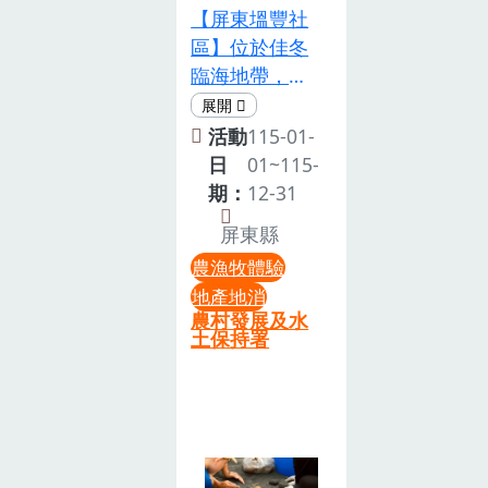
體驗、安心品
瓜、豆菜麵、
鐘）•親自操
們在享受土地
【屏東塭豐社
福！親子彩繪
嚐，適合 親子
蓮藕茶等)，活
作酸筍製作•
饋贈的同時，
區】位於佳冬
｜帶著寶貝在
家庭｜學校團
動比賽、場地
將完成品裝瓶
也為環境盡一
臨海地帶，以
花海邊盡情揮
體｜企業包團
保險等。3.因
封存，貼上手
份心力。活動
漁業與養殖為
灑創意，畫出
｜社區活動。
農場主要以生
寫製作標籤4.
相關諮詢如有
主，發展出魚
屬於你們的年
活動
115-01-
活動/體驗時
產為主，維護
保存與回家照
任何活動訊息
塭養殖、鰻苗
節色彩！在地
日
01~115-
長視不同體驗
活動品質，參
護說明（15分
疑問或需即時
捕撈與鴨蛋加
農產市集｜採
期：
12-31
內容而定(約
與者(三歲以
鐘）•教導學
洽詢，歡迎加
工等產業。社
買最新鮮的秀
30分鐘~120分
上)每人當日入
員回家後觀察
入我們的官方
屏東縣
區傳承牽罟文
水在地農特
鐘不等)活動/
場收取100元
發酵狀態•建
LINE。
農漁牧體驗
化，記錄製網
產，為您的年
體驗內容•過
換取農產品抵
議使用期限與
@108htapz
地產地消
耆老技藝與捕
夜飯加菜！獨
年限定 DIY 體
用卷及摸彩
保存方式•延
(線上客服將為
農村發展及水
蟹、捕鰻工
家提醒：活動
土保持署
驗•1.黑芝麻年
券。4.農村趣
伸料理食譜推
您詳細解答)
法，並舉辦牽
資訊與報名請
糕 DIY（1 小
味課程，每個
薦，酸筍雞
罟節與漂流木
鎖定【彰化縣
時）從一粒黑
單元課程報名
湯、酸筍炒豬
藝術活動。體
秀水鄉金陵社
芝麻開始，親
費(100元/
肉及現代創意
驗項目包含導
區發展協會】
手做出滿滿年
人)，可使用農
吃法活動亮點
覽、沙窯、紅
粉絲專頁1月
味•2.黑芝麻涼
產品抵用卷。
•探索左鎮百