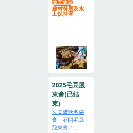
以腳踩壓芥
地產地消
• 集合地點：
農村發展及水
菜、逼出水分
西湖鄉遊客服
土保持署
的傳統製作方
務中心
式，體驗過程
(Google 地圖
中不僅學習技
點我)• 活動時
法，更象徵把
間： 09:00 –
祝福與心意一
14:00二、 報
同踩進菜甕
名場次（熱烈
中，傳承客庄
招募中）•
「封存福氣」
2026/01/11
的生活哲學，
(週日) •
2025毛豆股
可帶回一顆鹹
2026/01/24
東會(已結
菜(約一
(週六) •
斤)11:00-
束)
2026/01/31
11:30「芥菜
(週六) •
＼美濃秋冬盛
桌遊真人版」
2026/02/07
會｜召開毛豆
透過遊戲關
(週六) •
股東會／