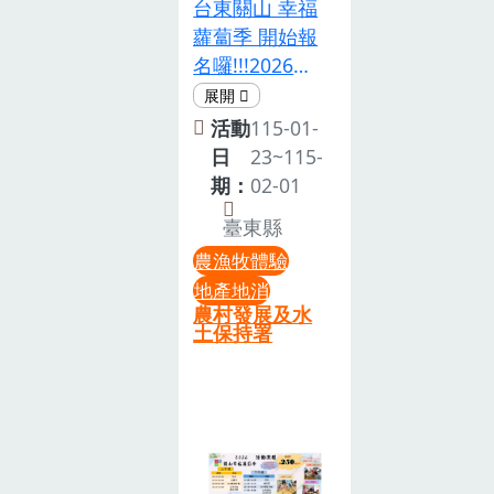
台東關山 幸福
水誠摯邀請您
超好拍！ 2.5
蘿蔔季 開始報
的孩子，在大
米高「2D漫畫
名囉!!!2026蘿
自然的懷抱
風手沖台」，
蔔季活動主軸
裡，種下一顆
彷彿走進漫畫
為農村遊程
快樂與勇氣的
活動
115-01-
世界，背面還
式，提倡在地
種子。
日
23~115-
有滿額抽紅包
小農體驗及在
期：
02-01
體驗！超好
地店家推廣，
抽！ 現場消費
臺東縣
讓參加的朋友
集點，，中獎
農漁牧體驗
們可多了解關
率超高！超好
地產地消
山慢活，帶著
玩！「小小咖
農村發展及水
大家一同到蘿
土保持署
啡農」闖關遊
蔔田拔蘿蔔，
戲，小朋友邊
每日體驗活動
玩邊學，放電
不同，可自由
首選！超好
選擇日期，在
康！ 季節限定
地餐廳使用在
「採草莓、採