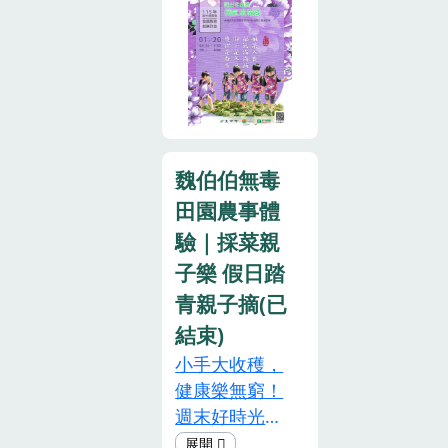
與客庄飲食記
間：𝟭𝟲：
報到｜30
憶，透過動手
𝟬𝟬-𝟭𝟳：𝟬𝟬
份）・下午場
做與互動遊
之間»»《惡魔
13:20－
戲，認識酸
山任務》劇情
16:00（13:20
菜、福菜背後
大綱：什麼都
報到｜30
的文化意涵。
怕的膽小狐狸
份）每場名額
活動時間：
哈林，在查克
有限，額滿為
魏伯伯無毒
115.01.20（二），
的鼓勵下，向
止！活動資訊
上午9:30-
田園農事體
森林裡最聰明
取自 桃園好農
11:30報名網
的大熊求助。
驗｜採菜親
FB
址：
大熊告訴哈
子樂 假日踏
https://forms.gle/gPyuWt99obD
林，只要找到
青親子摘(已
報名費用：
神秘的盒子，
結束)
300元/人（原
就能調配令人
價800元）活
小手大收穫，
勇氣倍增的勇
動對象：有興
健康樂無窮！
敢湯，於是哈
趣之民眾皆可
週末好時光，
林踏上一場黑
報名(此活動沒
全家出動來採
森林冒險之