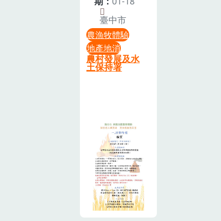
期：
01-18
香茅沐浴乳、
用：250元/1
友一起在田中
Q梅、橄欖、
臺中市
人偷偷告訴您
築起自己的
紀念馬克杯、
農漁牧體驗
~~還有加碼一
「小窯王
濾掛包...等，
地產地消
塊美味的蘿蔔
國」。從堆
總共 3,120份
農村發展及水
糕!!報到時
窯、放柴、封
獎品，根本是
土保持署
間：▲上午
窯，到開窯那
通通有獎的節
場：08:30-
一刻的香氣撲
奏啊！記下時
09:00(請勿遲
鼻，孩子學習
間，不見不
到)▲下午場：
等待與合作，
散！地點： 橋
02:00-
家長找回純真
聳雲天綠雕園
02:30(請勿遲
的童年回憶。
區（全新親子
到)歡迎到報名
體驗內容：・
樂園區）活動
網站上報名
動手堆土窯、
日期： 115年
唷!!活動資訊
學習火的原
1月24日(六) -
取自 米國學校
理・親手放入
1月25日(日)記
FB
地瓜、玉米、
者會＆農遊報
芋頭・一起開
名啟動： 115