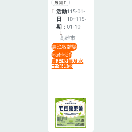
卡，從種植、
2026/02/28
「2025年終壓
採收、醃漬到
(週六)本活動
軸體驗」親手
活動
115-01-
餐桌，完整走
各場次名額有
採毛豆，享受
日
10~115-
一趟芥菜的生
限，一旦招募
田間樂趣還能
期：
01-10
命旅程，在遊
滿額，系統將
品嚐美味點
高雄市
戲中加深對食
自動關閉報名
心！【活動費
農教育與客家
農漁牧體驗
表單。若您無
用】800元 可
文化的理解，
地產地消
法點選，即表
認購 1股每股
農村發展及水
讓學習變得輕
示該場次已額
約可採收 20
土保持署
鬆有趣注意事
滿，敬請見
台斤 的毛豆
項：•參加人
諒。三、 活動
（建議人數5-
員請於當日至
行程表09:30
7人/股）請詳
「新竹縣新埔
｜竹筒便當
閱下方注意事
鎮北平里9鄰
DIY從食材開
項，完成報名
96號」準時報
始認識山林風
即表示同意事
到。•辦理當
味，親手做出
項，謝謝上次
日若因颱風、
屬於自己的竹
的盛況歷歷在
天災或不可抗
筒便當，香氣