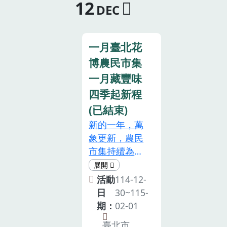
12
產，實現永續
憑感覺亂買。
DEC
豐，探尋消失
共榮願景，吸
或者想要兼顧
的稻田與魚塭
引親子、青年
美味與環保，
共生智慧。從
遊客前來探索
卻不知道多大
一月臺北花
鴨蛋到海藻，
旗山。活動/
的魚才適合
博農民市集
揭秘全國第一
體驗時長30-
吃、怎樣的捕
鹹鴨蛋產地的
一月藏豐味
60分鐘活動/
撈方式才對環
奧秘。透過產
四季起新程
體驗內容•活
境好？•時
業導覽，陸上
(已結束)
動採預約制，
段：週二~週
牽罟體驗，親
需於活動日前
新的一年，萬
日 05:30-
手製作鹹鴨蛋
15 日完成確
象更新，農民
07:00 AM
或海葡萄玉子
認與預約作
市集持續為大
（依行前通知
燒，體驗土地
業。•成團人
家建立多元舞
E-mail 為主）
故事，實踐永
數：最低成團
台，嚴選全臺
•地點：澎湖
活動
114-12-
續漁業與食農
人數為15位。
新鮮、安心、
魚市場•費
日
30~115-
教育。•塭豐
•活動說明如
健康的優質食
用：$500元/
期：
02-01
與海洋(社區地
下：(1).旗糖
材，本月份花
人•人數：4 人
圖、海平面以
臺北市