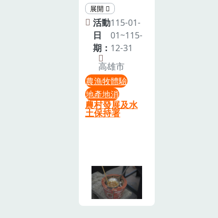
張氏農場 - 食
城」，位於百
人與海的距
與海洋(社區地
農體驗營業時
年高雄旗山糖
離！並期許人
活動
115-01-
圖、海平面以
間：星期一 至
廠內，以香蕉
人都能透過選
日
01~115-
下漁村故事) &
星期日 9 am -
全利用和糖業
擇對海洋友善
期：
12-31
整裝 （40分
18 am（體驗
運用為核心，
的海鮮，讓我
鐘）•始沙窯
高雄市
皆採預約制，
推出農村DIY
們的海洋永續
文化體驗及手
歡迎私訊或來
農漁牧體驗
體驗、糖廠導
發展。年年有
抓沙蟹（80分
電洽詢貓頭鷹
地產地消
覽等等豐富有
「賰
鐘）•漫步塭
農村發展及水
老師）
趣的綠色永續
tshun」、歲
土保持署
豐社區（15分
遊程，有香絲
歲有𩵚魠活
鐘）•享用塭
水苔球、香蕉
動/體驗內容1.
仔a飯湯（60
乳汁畫、古早
澎湖魚市場導
分鐘）2. 滄海
味香蕉包以及
覽你有沒有看
桑田（10 人
炭香椪糖等
著琳琅滿目的
成團 ）$550/
等，大旗美直
魚攤，卻不知
人走讀消失的
賣所門市更販
道那些是什麼
稻田－從鴨蛋
售小農農特
魚？最後只能
到海藻走讀塭