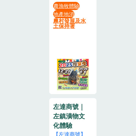
價補差額（約
收，則視同放
是賞花，更是
農漁牧體驗
互動與連結，
$180/斤）
棄。➎ 園區將
動手玩泥巴！
地產地消
我們辦了許多
五、 報名與匯
劃分地塊，如
農村發展及水
帶著孩子親手
活動，讓消費
款須知• 報名
經發現採拔他
土保持署
堆疊窯土，親
者親自到產地
方式： 所有參
人地塊作物，
自體驗「焢番
參訪，有機會
加人員（含大
需負損害賠償
薯」的鄉土樂
認識餐桌上的
人小孩）均需
責任。➏ 不一
趣。出窯瞬
食物是在何種
個別填寫保險
定要在開園的
間，香氣炸
環境、何種方
資料。• 確認
09點 或 14點
裂！當窯土敲
式被生產出
流程： 匯款後
抵達開採，但
開，熱騰騰、
來，讓消費者
3 天內需加入
一定要在 12
金黃鬆軟的地
更能理解農人
官方 LINE (ID:
點 或 17點 採
瓜和烤雞蛋出
的辛勤與食物
@108htapz)
收完畢！➐ 完
爐的那一刻，
的珍貴。「焢
截圖告知，收
成報名即表示
左達商號｜
那份焦香與感
窯‧樂田野，食
到答覆才算成
您同意活動現
左鎮漬物文
動，絕對是城
農迎新年！」
功。• 退費標
場可能進行拍
市美食無法取
化體驗
【壹】、活動
準： 依取消天
攝或錄影，且
代的！名額有
日期:2026年1
【左達商號】
數比例退費
主辦單位可將