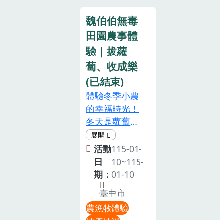
目小編說的
力之因素，為
四溢超療癒！
是…一邊唱歌
魏伯伯無毒
所在縣市政府
10:30–12:00
一邊採毛豆 一
田園農事體
宣布停止上
｜挖山藥體驗
邊享受客家點
班、上課時，
驗｜拔蘿
最受歡迎的亮
心 的部分啦
當日所舉辦之
點活動！深入
【場次地點】
蔔、收成樂
宣導會亦予取
土地實際挖採
地點都會在活
(已結束)
消，本會不另
山藥，了解農
動時間臨近
體驗冬季小農
行通知。九、
作方式與自然
時，寄發地點
的幸福時光！
聯絡窗口新竹
生態，保證全
的定位連結➊
冬天是蘿蔔最
縣農會推廣部
家大小都玩到
又生一場(已額
甜美的季節！
03-5921018分
不想走～
滿)時間｜
快一起走進田
活動
115-01-
機117（劉主
12:00–13:00
12/27（六）
間，親手
日
10~115-
任）、分機
｜享用竹筒便
上午場09-12
「拔」出大地
期：
01-10
129（許督
當 + 交流午餐
點 / 下午場
的驚喜吧！透
導）、分機
時光一起品嚐
14-17點地點
臺中市
過親身體驗，
125（魏督
剛剛親手製作
｜美濃區中山
農漁牧體驗
感受泥土的香
導）
的美味便當，
路二段（九井