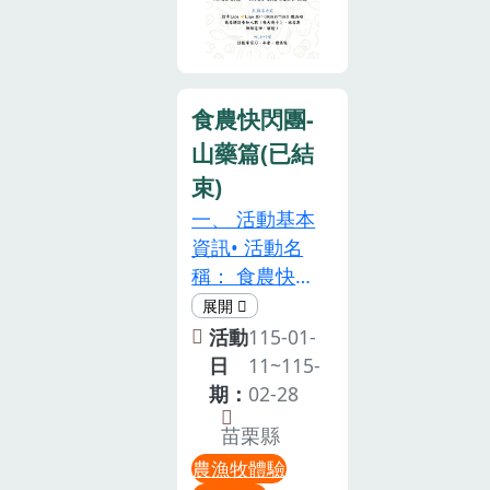
縣新埔鎮北平
路9鄰196號）
活動流程：
09:30 活動準
食農快閃團-
時開始(請大家
山藥篇(已結
準時報到，避
束)
免耽誤行
程)09:30-
一、 活動基本
10:00「芥菜
資訊• 活動名
小學堂」說明
稱： 食農快閃
芥菜、鹹菜與
團-山藥篇• 活
福菜的製作差
動主旨： 透過
活動
115-01-
異與風味特色
低碳載具漫遊
日
11~115-
10:00-
西湖，親手挖
期：
02-28
11:00「踩出
掘地底驚喜，
苗栗縣
客庄香，福氣
體驗親手採收
農漁牧體驗
滿滿藏」感受
的豐收樂趣。