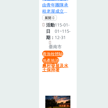
限，手速要
月1日 (四)
由青年團隊承
（21-30 天前
活動照片與影
快！ 經典活動
【貳】、活動
租老屋成立，
10%、11-20
片用於記錄與
回歸，報名一
時
位於左鎮老
天前 20%、10
社群分享，讓
定超級搶手，
間:09:00~16:00(請
街，為首間人
天前 50%、7
更多人看見這
活動
115-01-
請密切鎖定社
務必準時進場)
文農產商店。
天內恕不退
場美好的體
日
01~115-
協公告，錯過
主題一 : 焢窯
以在地產業為
費）。六、 貼
驗！
期：
12-31
再等一年！天
09:00~13:00
起點，如葛鬱
心提醒穿著建
臺南市
上地下都是美
主題二 : 田園
金、月桃等，
議（抗風保暖
景！風箏花海
農漁牧體驗
採果樂單元一
結合旅遊與食
篇）• 洋蔥式
嘉年華！數十
地產地消
: 挖地瓜夯窯
文化，推廣地
穿法： 最近西
農村發展及水
公頃的花田將
樂
方產品與特色
湖山間氣溫較
土保持署
再次被波斯
10:00~11:00
飲食。店內販
低且風勢較
菊、向日葵染
單元二 : 拔蘿
售在地嚴選農
強，建議穿著
上鮮豔色彩，
蔔熬湯趣
產，並與社區
保暖外套，內
成為年節前最
11:00~12:00
舉辦「月食
層搭配易穿脫
美的打卡點！
主題三 : 食農
祭」、「左鎮
的衣物，以應
看巨型風箏飛
體驗手作課程
燈會」等活
對活動後的體