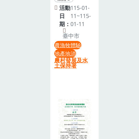
有陪同機制，
菜踏青！在藍
活動
115-01-
旅！🌸迎春市
要參加就需報
天綠地裡，親
日
11~115-
集 ❱❱ 農特產
名並繳交報名
手摘菜、認識
期：
01-11
品、道地美
費)活動地點：
不同蔬菜讓假
食、文青手作
臺中市
新埔搭乘遊覽
日變得更有
都在潮好玩幸
農漁牧體驗
車：請於8點
趣！攜帶孩子
福村！»» 活動
地產地消
45分至新竹縣
來放電，回家
時間：𝟭𝟮：
農村發展及水
農會報到（新
帶滿收穫與笑
𝟬𝟬-𝟭𝟳：𝟬𝟬
土保持署
竹縣芎林鄉文
容，趕快預約
更多資訊詳見
山路989號)自
吧～
潮好玩幸福村
行前往：請於
臉書
9點10分至活
https://reurl.cc/bNyav6
動會場報到
（導航地址：
新竹縣呂姓宗
親會理監事會
集會所，新竹