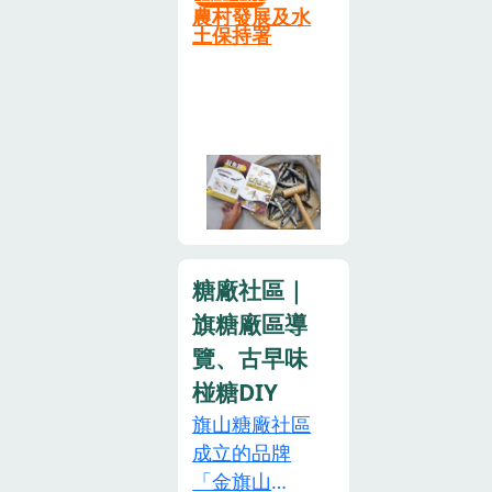
團 ）$500/人
見！不見不
費用1.過年限
農村發展及水
理應用建議活
我們相信餐桌
新月灣控沙窯
土保持署
散！金歡喜恁
定 DIY 體驗•
動費用$899
上的那盤海鮮
－柴燒埋鴨
光陵～阮金陵
黑芝麻年糕
元/人（含中
是絕大多數人
蛋、抓沙蟹在
活動資訊取自
DIY_$400 元/
午餐食、講師
與海最近的距
新月灣體驗控
彰化縣秀水鄉
份（1 小時）•
費、DIY食材
離，透過推廣
沙窯，學習柴
金陵社區發展
黑芝麻涼心糕
費、保險）滿
食魚教育，讓
燒埋鴨蛋的傳
協會FB
DIY_$370 元/
十人成團左達
更多人了解
統智慧，親手
份（1 小時）
商號 - 左鎮高
「魚」從大海
抓沙蟹，感受
2.常態食農體
家古厝 左食堂
到餐桌的歷
自然樂趣。透
驗•檸檬糕
營業時間：星
程：在認識魚
糖廠社區｜
過低碳互動遊
DIY_$370 元/
期六 09:00-
的過程學習魚
戲，實踐永續
旗糖廠區導
份（30 分
18:00星期日
種的生態、棲
旅遊，最後享
覽、古早味
鐘）•白蓮霧
09:00-18:00星
地、背後捕捉
用低碳點心或
饅頭
期一 13:00-
椪糖DIY
的漁法、漁人
塭仔a飯湯，
DIY_$100 元/
17:00
旗山糖廠社區
的故事、澎湖
品味在地食
人（10 人成
成立的品牌
的文化，用
材，共創美好
團，2 小時）
「金旗山
「吃魚」拉近
回憶！•塭豐