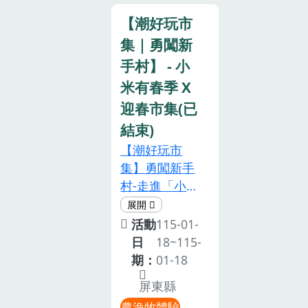
窯、共享香甜
年1月9日想搶
【潮好玩市
食物與笑聲・
免費採果名
集｜勇闖新
認識田野生
額？想把新手
手村】 - 小
態、小小自然
機帶回家？快
觀察員認證！
米有春季 X
Tag你的好朋
土地教我們的
友、好姐妹，
迎春市集(已
事比課本多，
週末就來南投
結束)
幸福的味道，
國姓野餐趣！
【潮好玩市
是親手烤出來
活動資訊取自
集】勇闖新手
的香氣。
國姓臺灣精品
村-走進「小米
咖啡FB
有春季 × 迎春
市集」親子活
活動
115-01-
動-粒粒是好米
日
18~115-
體驗賽，碰碰
期：
01-18
爆米香 DIY體
屏東縣
驗，欣賞《快
農漁牧體驗