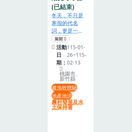
(已結束)
冬天，不只是
寒假的代名
詞，更是一段
能讓孩子安靜
下來，與土
活動
115-01-
地、與自己對
日
26~115-
話的時光。在
期：
02-13
龍潭三洽水，
桃園市、
職人們用一生
新竹縣
的堅持，守護
農漁牧體驗
著茶香、柿
地產地消
染、仙草、麵
農村發展及水
土保持署
包與雞隻的故
事。這些日常
風景，對孩子
來說，卻是一