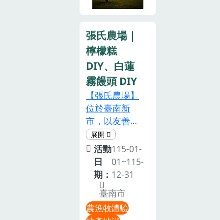
上天！ 各式造
單元一 : 芋粿
動，二樓推動
溫變化。• 戶
型的巨型風箏
巧手作
「專才換宿」
外防護： 挖山
在藍天白雲下
11:30~12:00
計畫，邀青年
藥體驗需與土
張氏農場｜
爭奇鬥豔，讓
(報名限量80
參與地方創
地親近，請穿
檸檬糕
您抬頭驚嘆！
名)單元二 : 竹
生，展現左鎮
著不怕髒的衣
DIY、白蓮
花海中盡情奔
水槍製作
共好共創的山
褲以及鞋子，
跑！ 讓孩子們
霧饅頭 DIY
12:00~12:30
區魅力。活
並以長褲為
在花海中嬉
【張氏農場】
(報名限量80
動/體驗時長
主，既能防風
戲，留下最自
位於臺南新
名)單元三 : 蓮
約90分鐘（含
也能保護雙腿
然的歡樂笑
市，以友善耕
子搖搖冰
解說、操作、
不被野草劃傷
容！知識與樂
作種植「白蓮
13:00~13:30
包裝帶回）1.
或蚊蟲叮嚀。
趣兼具！體驗
霧的故鄉」的
(報名限量80
左鎮漬物小導
防曬補水• 防
活動
115-01-
活動一站搞
優質白蓮霧，
名單元四 : 創
覽（15分鐘）
護措施： 戶外
日
01~115-
定！光是焢窯
並推出白蓮霧
意蓮蓬藍染
•解說左鎮漬
活動時雖涼
期：
12-31
還不夠！金陵
茶等特色產
13:30~14:00(報
物文化簡史與
爽，但紫外線
臺南市
社區為大家準
品。農場從傳
名限量80名)
酸筍的飲食脈
仍不容小覷，
備了超豐富的
農漁牧體驗
統農業轉型為
單元五 : 紅土
絡•家庭餐桌
請做好基本防