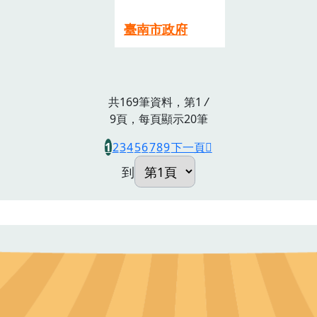
臺南市政府
共169筆資料，第1
/
9頁，每頁顯示20筆
1
2
3
4
5
6
7
8
9
下一頁
到