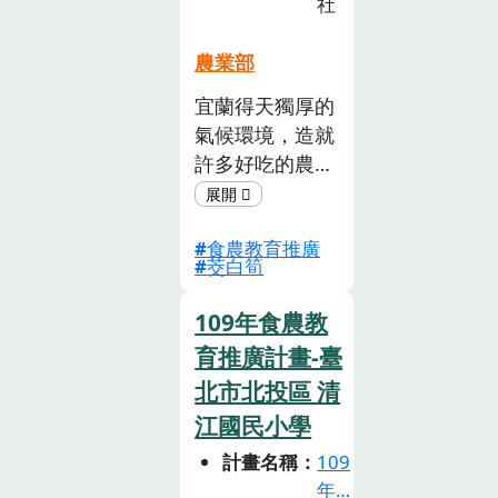
社
農業部
宜蘭得天獨厚的
氣候環境，造就
許多好吃的農
產，宜蘭特產-
茭白筍便是其中
食農教育推廣
之一， 當地流
茭白筍
傳著一段話，宜
蘭的茭白筍都出
109年食農教
不了雪山隧道，
育推廣計畫-臺
因為懂吃的宜蘭
北市北投區 清
人早就買光光
了，清甜細緻只
江國民小學
要清蒸就很好
計畫名稱
109
吃，但茭白筍的
年