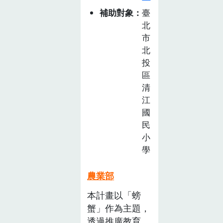
種植工作相當繁
食
補助對象
臺
瑣，而且每個環
農
北
節都需 要人工
教
市
來執行，無法用
育
北
機器取代，在茭
推
投
白筍生長時，我
廣
區
們需要以人工方
計
清
式除螺、施用
畫
江
徵
肥料、撈除有害
國
選
的水生植物、拔
民
活
除老葉，都是為
小
動
了讓作物健康、
學
(已
同時採用以無農
截
藥、 無化肥的
農業部
止)
友善土地的耕作
本計畫以「螃
方式。
蟹」作為主題，
透過推廣教育讓