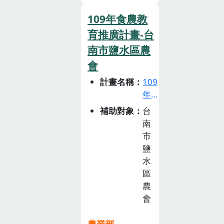
完整介紹 佳冬
識。2. 許多農特
鄉農會_透紅佳
109年食農教
產主要產地都在
人品牌創立及衍
育推廣計畫-台
嘉義縣，藉由課
伸豐厚的地方創
程的融入，讓學
南市鹽水區農
造力。
生 能從小到大
會
去放眼全台的農
計畫名稱
109
業現況與建構正
年
確的食農觀念。
食
補助對象
台
3. 藉由與在地農
農
南
場合作過程，建
教
市
構在地可長期推
育
鹽
廣的在地食農
推
水
教育學習網絡。
廣
區
計
農
畫
會
徵
選