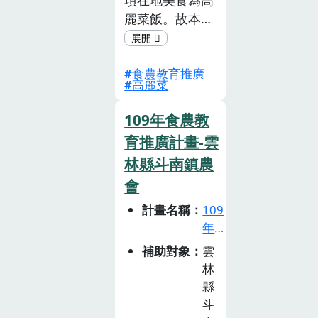
截
麗菜飯。故本次
止)
計畫目標作物欲
聚焦在高麗菜，
食農教育推廣
並且從農事 種
高麗菜
植、銷售管道、
消費採買、在地
109年食農教
飲食特色、食材
育推廣計畫-雲
加工等角度建構
林縣斗南鎮農
出豐富的食農價
值鏈。本 次計
會
畫成果系結合
計畫名稱
109
VR及AR等互動
年
科技之創客概
食
補助對象
雲
念，將本次的食
農
林
農教育課程編輯
教
縣
並轉化為VR 以
育
斗
及AR課程體驗
推