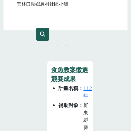
雲林口湖鄉農村社區小舖
食魚教案徵選
競賽成果
計畫名稱
112
年
食
補助對象
屏
魚
東
教
縣
育
縣