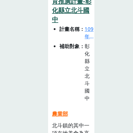
育推廣計畫-彰
不僅僅是產出教
化縣立北斗國
材，更希望讓參
與這個食農教育
中
活動中的孩 子
計畫名稱
109
們，可以從我們
年
設計的活動中去
食
補助對象
彰
珍惜食物、製
農
化
作、創造，動手
教
縣
作 出屬於自己
育
立
的在地食農文創
推
北
商品，共創綠色
廣
斗
文創食農教育活
計
國
動，讓 孩子們
畫
中
徵
有機會更多元認
選
識與記錄家鄉農
農業部
活
作物與文化！
北斗鎮的其中一
動
項在地美食為高
(已