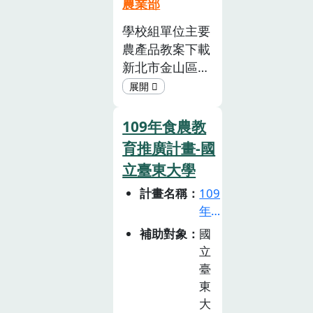
農
農業部
南」所提出的
PDF社會組單位
教
「資源、漁法、
名稱品項成果簡
學校組單位主要
育
產地、食材」4
報國立臺東大學
農產品教案下載
推
個向度；許芳萍
糯小米PDF長庚
新北市金山區中
廣
（2019）援引
學校財團法人長
角國民小學金山
計
慢食運動提倡的
庚科技大學大豆
芋頭PDF新竹縣
畫
「公平」原則，
(黃豆、黑豆、
新豐鄉瑞興國民
徵
109年食農教
形成永續食魚概
毛豆)PDF鹽水區
小學橄欖PDF雲
選
育推廣計畫-國
念的「資源、產
農會番茄PDF佳
林縣北港鎮朝陽
活
地、漁法、食
立臺東大學
冬鄉農會蓮霧
國民小學蠶豆
動
材、公平」5 個
PDF成功鎮農會
計畫名稱
109
PDF屏東縣牡丹
(已
向度，及所設計
木虌果PDF桃園
年
截
鄉石門國民小學
針對大學生的永
市中壢區稻米產
食
止)
山蘇PDF新北市
補助對象
國
續食魚概念診斷
銷班第2班臺灣
農
立石門實驗國民
立
工具。另有湧升
黑豆PDF有限責
教
中學地瓜PDF桃
臺
海洋與責任漁業
任宜蘭縣蘭陽溪
育
園市立內壢國民
東
指標創辦人徐承
友善耕作生產合
推
中學地瓜(地瓜
大