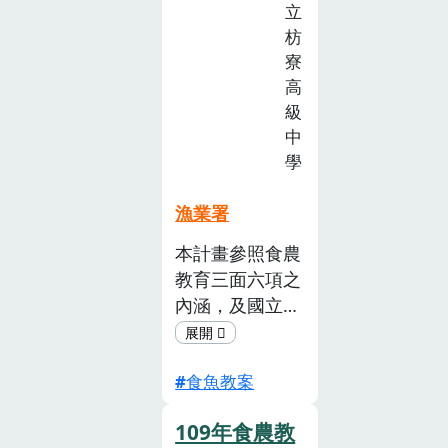
推
立
廣
枋
計
寮
畫
高
級
中
學
漁業署
本計畫參照食農
教育三面六項之
內涵，及國立臺
灣師範大學環境
教育研究所葉欣
食魚教案
誠教授發展之
「永續發展教育
109年食農教
觀點的食農素養