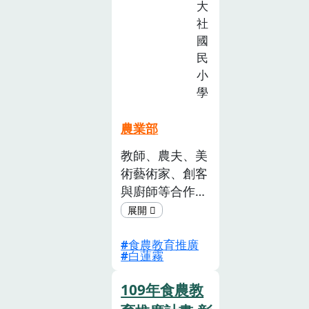
計
大
及學生的學科領
畫
社
域學習重點下，
徵
國
同時扎根食農素
選
民
養，深獲親師生
活
小
認同與肯定。
動
學
(已
截
農業部
止)
教師、農夫、美
術藝術家、創客
與廚師等合作夥
伴們，共同推動
食 農創意教育
食農教育推廣
活動!共識、共
白蓮霧
學、共創，所謂
具有創意的食農
109年食農教
教材與 教學，