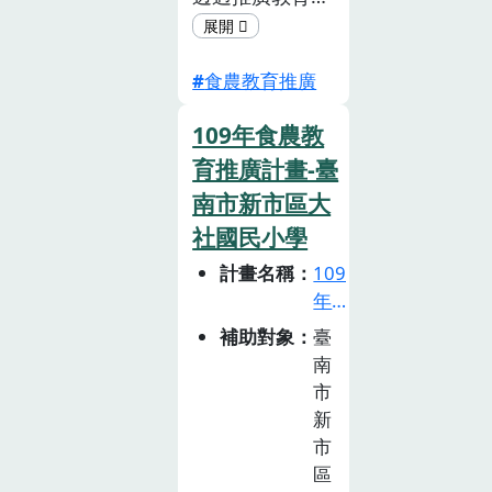
大家認知「農、
林、魚、牧」均
食農教育推廣
為食農教育的目
標主題。而小學
109年食農教
階段是孩子成長
中一個承前啟後
育推廣計畫-臺
的關鍵階段，
南市新市區大
本校將食農教育
社國民小學
學習內涵融入學
計畫名稱
109
校既有的學習課
年
程中，結合12年
食
補助對象
臺
國教課綱教學
農
南
目標、海洋資源
教
市
永續議題與雙語
育
新
教學法，設計主
推
市
題性的跨領域合
廣
區
作教學，在顧