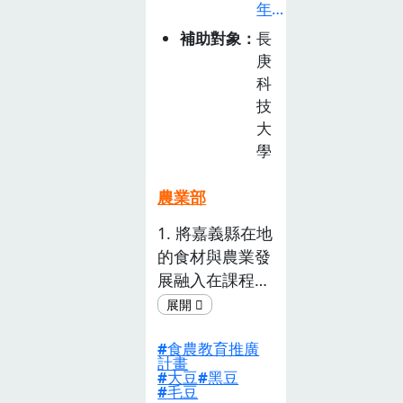
子對家鄉產業文
年
化的認知。主
食
補助對象
長
題：【蓮霧】，
農
庚
本會內既有豐富
教
科
育
的場域 資源，
技
推
結合轄內青農種
大
廣
植實務經驗分
學
計
享、黏土工作坊
畫
老師設計擬人公
農業部
徵
仔雪糕手作及家
1. 將嘉義縣在地
選
政班班員針對客
的食材與農業發
活
家飲食文化解
動
展融入在課程
說，將以上資源
(已
中，讓在地或從
盤點設計出「吹
截
不同縣市的學生
著海風長大的蓮
止)
食農教育推廣
在離嘉義縣時，
霧」故 事繪
計畫
能對嘉義縣在地
大豆
黑豆
本，由淺易入的
毛豆
農 特產有所認