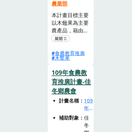
計
農業用行動支持
農業部
畫
台灣農業，使孩
本計畫目標主要
徵
子能認同與愛上
以木虌果為主要
選
土地。
活
農產品，藉由木
動
虌果相關活動達
(已
到 推動食農教
截
食農教育推廣
育及提升在地農
木鱉果
止)
業產業認知率。
109年食農教
育推廣計畫-佳
冬鄉農會
計畫名稱
109
年
食
補助對象
佳
農
冬
教