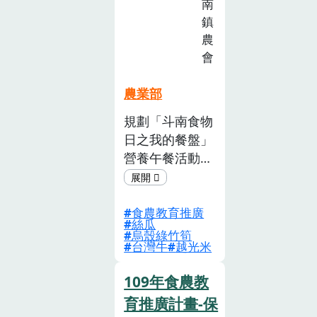
南
包，任何人皆不
廣
鎮
受限時空限制，
計
農
只要透過一隻智
畫
會
徵
慧型手機就能以
選
虛擬互動的 方
農業部
活
式感受本次計畫
規劃「斗南食物
動
中各項食農課程
日之我的餐盤」
(已
之精華。
截
營養午餐活動，
止)
讓在地所有學生
都可以食用在地
食農教育推廣
當 季食材外，
絲瓜
拍攝「斗南食物
烏殼綠竹筍
台灣牛
越光米
日食農影片」讓
學員可以在午餐
109年食農教
進行觀看，了解
育推廣計畫-保
當日營 養午餐