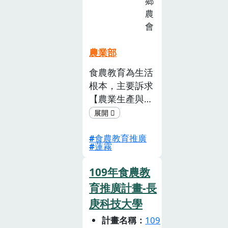
鄉
育
農
推
會
廣
計
農業部
畫
食農教育為生活
徵
根本，主要訴求
選
活
【農業生產與環
動
境】、【飲食生
(已
活與文化】、
截
食農教育推廣
【飲食 健康與
蓮霧
止)
消費】等三大架
構，希望透過學
109年食農教
習內容讓我們可
育推廣計畫-長
以更認識土地與
庚科技大學
環境的連結，
提升鄉內莘莘學
計畫名稱
109