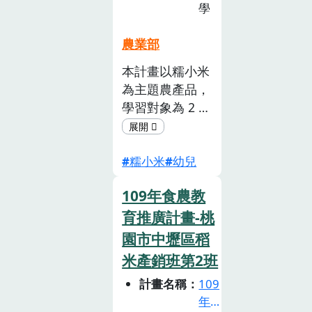
堉（2019）從
作社赤殼茭白筍
廣
學
葉)PDF臺中市立
消費意識與資源
計
PDF創新型單位
北新國民中學洛
管理的面向，提
畫
名稱品項成果簡
農業部
神花PDF社會組
徵
出食魚教育的 7
報臺北市北投區
單位主要農產品
本計畫以糯小米
選
項主要目標，包
清江國民小學萬
成果簡報下載屏
為主題農產品，
活
含認識與關心環
里螃蟹PDF臺南
東縣林邊鄉農會
動
學習對象為 2 6
境、養成消費在
市新市區大社國
香蕉PDF高雄市
(已
歲幼兒。「小米
地魚產品的習
民小學白蓮霧
梓官區漁會赤尾
截
友遊幼」是兩次
慣、支持在地漁
PDF彰化縣立北
青蝦PDF保證責
止)
糯小米
幼兒
體驗活動的名
業、維護消費者
斗國中高麗菜
任雲林縣古坑有
稱，隱含著幼兒
健康、保障消費
PDF斗南鎮農會
機農業生產合作
109年食農教
透過遊戲來認識
者權益、促進有
絲瓜、烏格綠竹
社毛豆PDF財團
小米的意涵 。
育推廣計畫-桃
效漁業管理及永
筍、臺灣牛、越
法人李輝義紀念
小米劇場為本計
續利用海洋資
光米PDF保證責
園市中壢區稻
圖書館文教基金
畫的亮點活動，
源。
任臺南市東山產
米產銷班第2班
會高麗菜PDF創
藉由故事的發
業生產合作社紅
新型期數單位主
計畫名稱
109
展，將小米的生
龍果PDF雲林縣
要農產品教案與
年
長過程 生產 、
古坑鄉華南社區