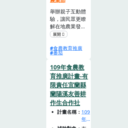
農業部
活
舉辦親子互動體
動
驗，讓民眾更瞭
(已
截
解在地農業發展
止)
與日常飲食生活
的關聯性與必要
食農教育推廣
性，並增進 民
番茄
眾對於在地農業
以及農產品的認
109年食農教
同與重視，強化
育推廣計畫-有
全民對國產農產
限責任宜蘭縣
品的支 持，希
望推動地產 地
蘭陽溪友善耕
消促進農業永
作生合作社
續，並且培養正
計畫名稱
109
確的消費，並落
年
實健康飲食。
食