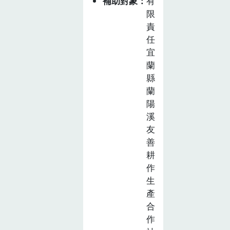
補助對象
有
為改善農村的生
農
限
產和生態環境，
教
責
本會與學校合
育
任
作，從農村兒童
推
宜
教育著手做起，
廣
蘭
是 較為長久和
計
縣
有效的方式，因
畫
蘭
為飲食教育若能
徵
陽
從小開始學習，
選
溪
可以培養學生飲
活
友
食的習慣和 其
動
善
對農業、環境的
(已
耕
截
關懷。
作
止)
生
產
合
作