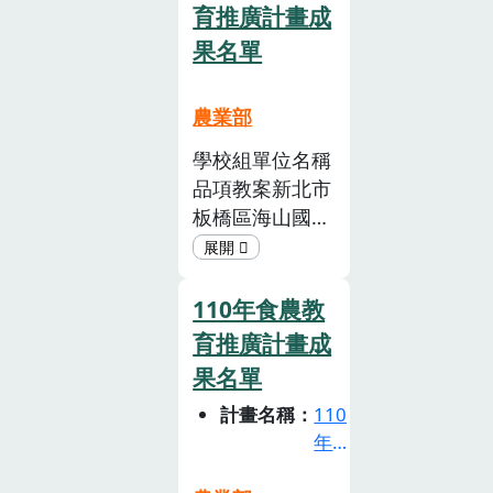
架構」所指引的
育推廣計畫成
「食農系統」、
果名單
「食農文化」、
「食農產業」、
農業部
「食農體驗」4
個面向與內涵，
學校組單位名稱
並參酌國內永續
品項教案新北市
食魚教育相關研
板橋區海山國民
究，發展而成
小學蜂蜜PDF新
「食魚教育面向
北市立三民高級
與內涵」，供參
中學(國中部)雞
110年食農教
與徵案教師掌握
蛋PDF桃園市立
育推廣計畫成
食魚教育之教學
內壢國民中學雞
果名單
面向。相關研究
蛋PDF臺南市立
包含邵廣昭
計畫名稱
110
永康國民中學胡
年
（2010）編製
蘿蔔PDF國立彰
食
的「臺灣海鮮指
化高級中學咖啡