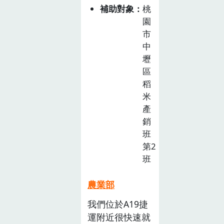
成果簡報下載第
食
補助對象
桃
小米田的生態環
發展協會竹、筍
一期臺南市官田
農
園
境 、小米美食
PDF社團法人大
區官田國民小學
教
市
飲食、健康 及
享食育協會雞
菱角PDF新北市
育
中
小米傳說故事
肉、豬肉、魚肉
推
立三民高級中學
壢
文化 的知識串
PDF御食股份有
廣
鎖管、筍、米
區
連起來，再透過
限公司(台灣好
計
PDF保證責任臺
稻
遊戲的方式操作
農)國產農產品
畫
南市東山產業生
米
或體驗，深化幼
五穀雜糧、雞
徵
產合作社柑橘等
產
兒對小米的認
蛋、虱目魚等15
選
當季水果PDF社
銷
識。
項)PDF又禎有限
活
團法人大享食育
班
公司黃豆PDF府
動
協會國產漁產
第2
城館事業股份有
(已
班
PDF又禎有限公
截
限公司虱目魚
司大豆(黑豆、
止)
PDF
農業部
黃豆)PDF洄遊吧
有限公司扁花
我們位於A19捷
鰹、鬼頭刀、黑
運附近很快速就