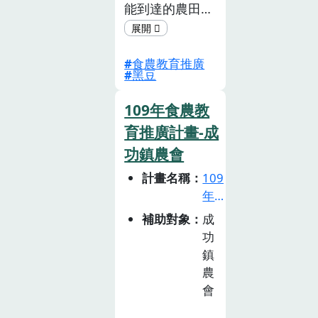
鰭鬚唇飛魚、雨
能到達的農田，
傘旗魚等東部季
進入食農體驗的
節洄游魚類PDF
世界， 成為喜
第二期社團法人
食農教育推廣
歡農村的跳板，
台灣兒童食育協
黑豆
並結合中壢在地
會菇類PDF社團
傳統客家米食與
109年食農教
法人臺南市優質
農民的黑豆，在
農業推廣協會玉
育推廣計畫-成
11月進行大豆與
米PDF臺南市一
功鎮農會
農業輪作友善環
群農夫農業發展
境的關係、體驗
計畫名稱
109
協會蓮與蓮相關
農事採毛豆的辛
年
產業PDF黑皮泥
苦與自 己做客
食
補助對象
成
思有限公司文蛤
家地瓜包地產地
農
功
PDF
銷，落實吃在
教
鎮
育
地、食當季的農
農
推
業推廣，進而讓
會
廣
民 眾能愛台灣