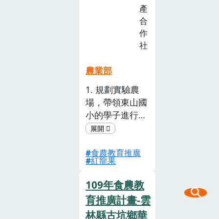
(已
產
截
合
止)
作
社
農業部
1. 規劃實驗農
場，帶領東山國
小的學子進行食
農生態實作課程
與生態觀 察紀
食農教育推廣
錄〈火龍果與田
紅龍果
間昆蟲生態〉。
2. 課程研發：開
109年食農教
設食農課程研發
育推廣計畫-雲
工作坊，精進課
林縣古坑鄉華
程規劃與執行能