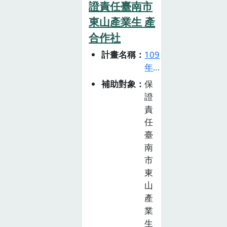
食材的來源，希
證責任臺南市
望「斗南15食物
東山產業生 產
日」運動，能深
合作社
入學生的生活與
計畫名稱
109
認知，成為 每
年
個人生活的實
食
踐，注重個人健
補助對象
保
農
證
康飲食，支持國
教
責
產農產品，實踐
育
任
每個月的「食物
推
臺
日 」，吃在
廣
南
地、吃當季、吃
計
市
原型、共享食
畫
東
物、不浪費之美
徵
山
好價值
選
產
活
業
動
生