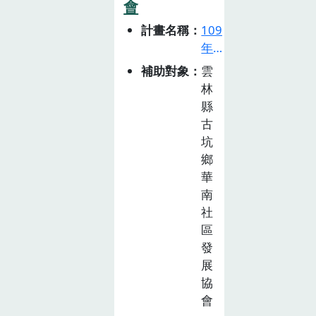
行「火龍傳奇」
會
食農生態教育課
計畫名稱
109
程。4. 成果分享
年
食
補助對象
雲
農
林
教
縣
育
古
推
坑
廣
鄉
計
華
畫
南
徵
社
選
區
活
發
動
展
(已
協
截
會
止)