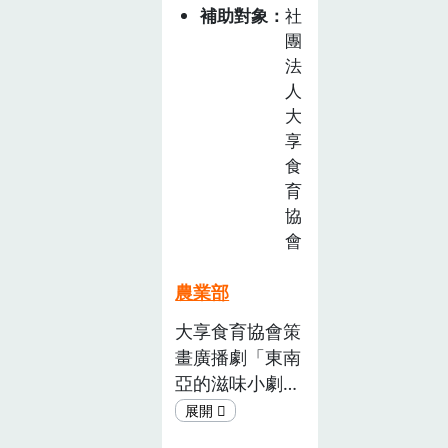
食
見的物產：咖
補助對象
社
農
啡、柑橘、香
團
教
蕉設計成作物成
法
育
長的遊戲課程；
人
推
2.竹產業與品種
大
廣
的應用遊戲「ㄎ
享
計
食
ㄚˋ筍仔達人」3.
畫
育
「花招百出」將
徵
協
淺山環境 常見
選
會
植物透過精美插
活
畫讓學生從認
動
農業部
識、辨識、分類
(已
不同階段加深對
大享食育協會策
截
植物的認識；4.
畫廣播劇「東南
止)
「華南好?迌」
亞的滋味小劇
將華南 村的人
場」，在十集節
文地產景設計成
目中，我們以就