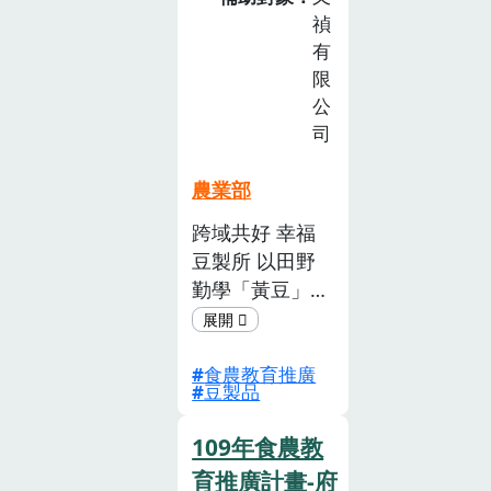
農
禎
食與農業的關
教
有
係，以創意行銷
育
限
提案競賽 方式
推
公
讓學生互相觀摩
廣
司
及學習，並實際
計
讓影片上架頻
畫
農業部
道，讓市場直接
徵
反映影片的效果
跨域共好 幸福
選
與回饋。
豆製所 以田野
活
動
勤學「黃豆」為
(已
主題，整合食農
截
教育活動與課
止)
食農教育推廣
程，由大學及社
豆製品
區課 程參與，
認識在地黃豆作
109年食農教
物友善種植與生
育推廣計畫-府
產特色，了解友