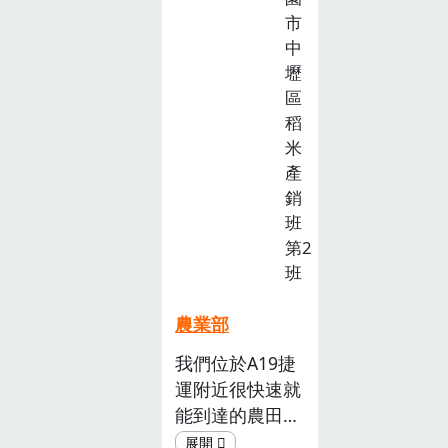
PDF社團法人大
區官田國民小學
教
市
飲食、健康 及
享食育協會雞
菱角PDF新北市
育
中
小米傳說故事
肉、豬肉、魚肉
推
立三民高級中學
壢
文化 的知識串
PDF御食股份有
廣
鎖管、筍、米
區
連起來，再透過
限公司(台灣好
計
PDF保證責任臺
稻
遊戲的方式操作
農)國產農產品
畫
南市東山產業生
米
或體驗，深化幼
五穀雜糧、雞
徵
產合作社柑橘等
產
兒對小米的認
蛋、虱目魚等15
選
當季水果PDF社
銷
識。
項)PDF又禎有限
活
團法人大享食育
班
公司黃豆PDF府
動
協會國產漁產
第2
城館事業股份有
(已
班
PDF又禎有限公
截
限公司虱目魚
司大豆(黑豆、
止)
PDF
農業部
黃豆)PDF洄遊吧
有限公司扁花
我們位於A19捷
鰹、鬼頭刀、黑
運附近很快速就
鰭鬚唇飛魚、雨
能到達的農田，
傘旗魚等東部季
進入食農體驗的