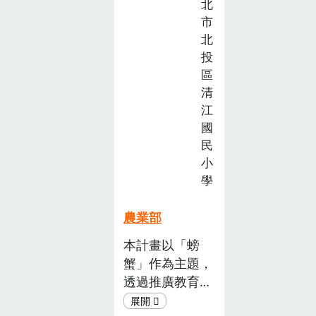
北
節都需 要人工
教
市
來執行，無法用
育
北
機器取代，在茭
推
投
白筍生長時，我
廣
區
們需要以人工方
計
清
式除螺、施用
畫
江
徵
肥料、撈除有害
國
選
的水生植物、拔
民
活
除老葉，都是為
小
動
了讓作物健康、
學
(已
同時採用以無農
截
藥、 無化肥的
農業部
止)
友善土地的耕作
本計畫以「螃
方式。
蟹」作為主題，
透過推廣教育讓
大家認知「農、