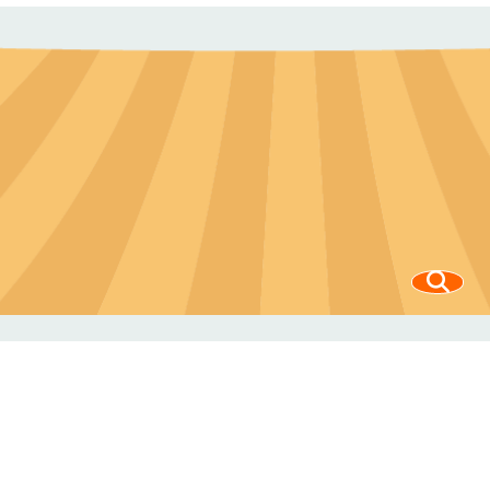
化得以延續流傳
的場域。1.在地
產業特色認識與
精神傳承；2.永
續經濟、環境教
育推廣、友善生
態的示範區；3.
虱目魚飲食文化
體驗、加強在地
認同感。