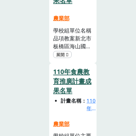
果名單
「食農文化」、
「食農產業」、
農業部
「食農體驗」4
個面向與內涵，
學校組單位名稱
並參酌國內永續
品項教案新北市
食魚教育相關研
板橋區海山國民
究，發展而成
小學蜂蜜PDF新
「食魚教育面向
北市立三民高級
與內涵」，供參
中學(國中部)雞
110年食農教
與徵案教師掌握
蛋PDF桃園市立
育推廣計畫成
食魚教育之教學
內壢國民中學雞
果名單
面向。相關研究
蛋PDF臺南市立
包含邵廣昭
計畫名稱
110
永康國民中學胡
年
（2010）編製
蘿蔔PDF國立彰
食
的「臺灣海鮮指
化高級中學咖啡
農
農業部
南」所提出的
PDF社會組單位
教
「資源、漁法、
名稱品項成果簡
學校組單位主要