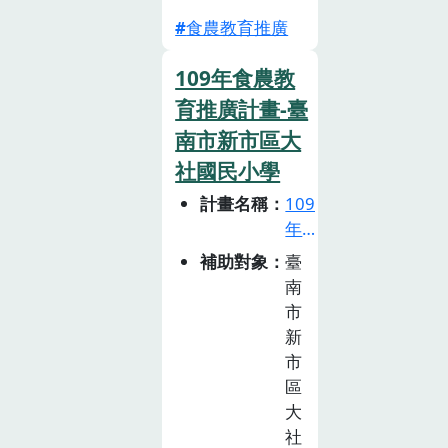
林、魚、牧」均
食農教育推廣
為食農教育的目
標主題。而小學
109年食農教
階段是孩子成長
中一個承前啟後
育推廣計畫-臺
的關鍵階段，
南市新市區大
本校將食農教育
社國民小學
學習內涵融入學
計畫名稱
109
校既有的學習課
年
程中，結合12年
食
補助對象
臺
國教課綱教學
農
南
目標、海洋資源
教
市
永續議題與雙語
育
新
教學法，設計主
推
市
題性的跨領域合
廣
區
作教學，在顧
計
大
及學生的學科領
畫
社
域學習重點下，