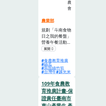
受限時空限制，
計
農
只要透過一隻智
畫
會
徵
慧型手機就能以
選
虛擬互動的 方
農業部
活
式感受本次計畫
規劃「斗南食物
動
中各項食農課程
日之我的餐盤」
(已
之精華。
截
營養午餐活動，
止)
讓在地所有學生
都可以食用在地
食農教育推廣
當 季食材外，
絲瓜
拍攝「斗南食物
烏殼綠竹筍
台灣牛
越光米
日食農影片」讓
學員可以在午餐
109年食農教
進行觀看，了解
育推廣計畫-保
當日營 養午餐
食材的來源，希
證責任臺南市
望「斗南15食物
東山產業生 產