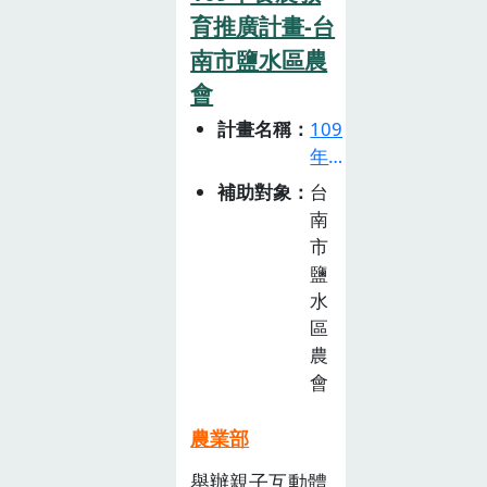
人品牌創立及衍
育推廣計畫-台
嘉義縣，藉由課
伸豐厚的地方創
程的融入，讓學
南市鹽水區農
造力。
生 能從小到大
會
去放眼全台的農
計畫名稱
109
業現況與建構正
年
確的食農觀念。
食
補助對象
台
3. 藉由與在地農
農
南
場合作過程，建
教
市
構在地可長期推
育
鹽
廣的在地食農
推
水
教育學習網絡。
廣
區
計
農
畫
會
徵
選
農業部
活
舉辦親子互動體
動