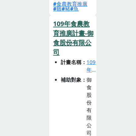
戶外大地遊戲，
食農教育推廣
讀國小三年級
雞
豬
魚
一步一步認識華
「小灣」為主
南社區。 每場
角，在因緣際會
109年食農教
體驗課程以木箱
之下品嘗泰國、
育推廣計畫-御
劇場的開場故事
越南、馬來西
加上課程說明的
食股份有限公
亞、印尼、菲律
知識海報，最後
賓等五國料理，
司
用遊戲體驗複習
並 藉由與同
計畫名稱
109
課堂上的知識。
學、家人、親友
年
間活潑、有趣的
食
補助對象
御
對話，以及娓娓
農
食
道來的故事認識
教
股
東南亞料理中常
育
份
見的 香料、食
推
有
材、烹調方式與
廣
限
飲食文化。 讓
計
公
孩子能在學校用
畫
司