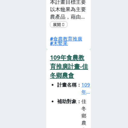
本計畫目標主要
徵
子能認同與愛上
以木虌果為主要
選
土地。
活
農產品，藉由木
動
虌果相關活動達
(已
到 推動食農教
截
食農教育推廣
育及提升在地農
木鱉果
止)
業產業認知率。
109年食農教
育推廣計畫-佳
冬鄉農會
計畫名稱
109
年
食
補助對象
佳
農
冬
教
鄉
育
農
推