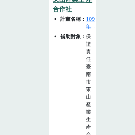
日」運動，能深
合作社
入學生的生活與
計畫名稱
109
認知，成為 每
年
個人生活的實
食
踐，注重個人健
補助對象
保
農
證
康飲食，支持國
教
責
產農產品，實踐
育
任
每個月的「食物
推
臺
日 」，吃在
廣
南
地、吃當季、吃
計
市
原型、共享食
畫
東
物、不浪費之美
徵
山
好價值
選
產
活
業
動
生
(已
產
截
合