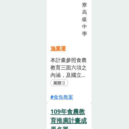
計
寮
畫
高
級
中
學
漁業署
本計畫參照食農
教育三面六項之
內涵，及國立臺
灣師範大學環境
教育研究所葉欣
食魚教案
誠教授發展之
「永續發展教育
109年食農教
觀點的食農素養
架構」所指引的
育推廣計畫成
「食農系統」、