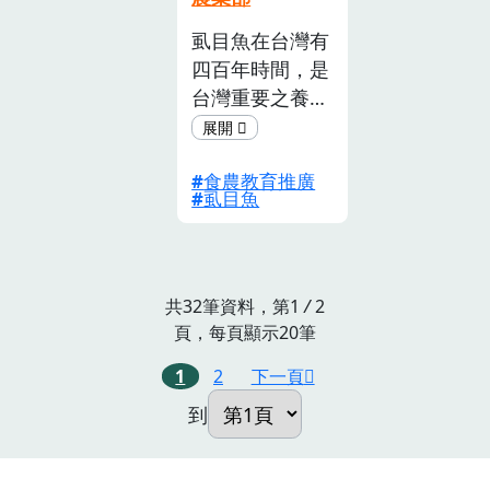
截
虱目魚在台灣有
止)
四百年時間，是
台灣重要之養殖
魚類，但是除了
吃以外，認識這
食農教育推廣
條虱目魚的人都
虱目魚
是老人。我們希
望以 在地虱目
魚產業、食魚教
育、傳統文化及
共32筆資料，第1
/
2
藝術為主題，以
頁，每頁顯示20筆
虱目魚為載體，
1
2
下一頁
透過食農教育計
畫推廣，以三大
到
目標為方向，
打造讓虱目魚文