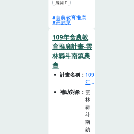
止)
計畫目標作物欲
聚焦在高麗菜，
食農教育推廣
並且從農事 種
高麗菜
植、銷售管道、
消費採買、在地
109年食農教
飲食特色、食材
育推廣計畫-雲
加工等角度建構
林縣斗南鎮農
出豐富的食農價
值鏈。本 次計
會
畫成果系結合
計畫名稱
109
VR及AR等互動
年
科技之創客概
食
補助對象
雲
念，將本次的食
農
林
農教育課程編輯
教
縣
並轉化為VR 以
育
斗
及AR課程體驗
推
南
包，任何人皆不
廣
鎮