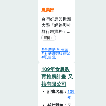
徵
餐時間體會來自
選
南洋的滋味新感
農業部
活
受，與臺灣這塊
台灣好農與世新
動
土地上的新朋
大學「網路與社
(已
友，擁有更進
截
群行銷實務」課
一步接觸的機會
止)
程合作，提供學
生與農業實際接
食農教育推廣
觸的機會及 課
五穀雜糧
雞蛋
題，帶領學生走
虱目魚
入產地，以短片
任務的方式，讓
109年食農教
學生從前期的資
育推廣計畫-又
料搜索、腳本設
禎有限公司
定到實際 訪問
計畫名稱
109
攝影與剪輯，以
年
學生創意及語言
食
告訴其他同學飲
補助對象
又