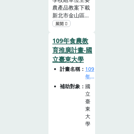
育
產地、食材」4
報國立臺東大學
農產品教案下載
推
個向度；許芳萍
糯小米PDF長庚
新北市金山區中
廣
（2019）援引
學校財團法人長
角國民小學金山
計
慢食運動提倡的
庚科技大學大豆
芋頭PDF新竹縣
畫
「公平」原則，
(黃豆、黑豆、
新豐鄉瑞興國民
徵
109年食農教
形成永續食魚概
毛豆)PDF鹽水區
小學橄欖PDF雲
選
育推廣計畫-國
念的「資源、產
農會番茄PDF佳
林縣北港鎮朝陽
活
地、漁法、食
立臺東大學
冬鄉農會蓮霧
國民小學蠶豆
動
材、公平」5 個
PDF成功鎮農會
計畫名稱
109
PDF屏東縣牡丹
(已
向度，及所設計
木虌果PDF桃園
年
截
鄉石門國民小學
針對大學生的永
市中壢區稻米產
食
止)
山蘇PDF新北市
補助對象
國
續食魚概念診斷
銷班第2班臺灣
農
立石門實驗國民
立
工具。另有湧升
黑豆PDF有限責
教
中學地瓜PDF桃
臺
海洋與責任漁業
任宜蘭縣蘭陽溪
育
園市立內壢國民
東
指標創辦人徐承
友善耕作生產合
推
中學地瓜(地瓜
大
堉（2019）從
作社赤殼茭白筍
廣
學
葉)PDF臺中市立
消費意識與資源
計
PDF創新型單位
北新國民中學洛