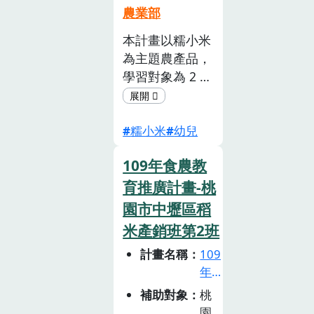
管理的面向，提
畫
名稱品項成果簡
農業部
神花PDF社會組
徵
出食魚教育的 7
報臺北市北投區
單位主要農產品
本計畫以糯小米
選
項主要目標，包
清江國民小學萬
成果簡報下載屏
為主題農產品，
活
含認識與關心環
里螃蟹PDF臺南
東縣林邊鄉農會
動
學習對象為 2 6
境、養成消費在
市新市區大社國
香蕉PDF高雄市
(已
歲幼兒。「小米
地魚產品的習
民小學白蓮霧
梓官區漁會赤尾
截
友遊幼」是兩次
慣、支持在地漁
PDF彰化縣立北
青蝦PDF保證責
止)
糯小米
幼兒
體驗活動的名
業、維護消費者
斗國中高麗菜
任雲林縣古坑有
稱，隱含著幼兒
健康、保障消費
PDF斗南鎮農會
機農業生產合作
109年食農教
透過遊戲來認識
者權益、促進有
絲瓜、烏格綠竹
社毛豆PDF財團
小米的意涵 。
育推廣計畫-桃
效漁業管理及永
筍、臺灣牛、越
法人李輝義紀念
小米劇場為本計
續利用海洋資
光米PDF保證責
園市中壢區稻
圖書館文教基金
畫的亮點活動，
源。
任臺南市東山產
米產銷班第2班
會高麗菜PDF創
藉由故事的發
業生產合作社紅
新型期數單位主
計畫名稱
109
展，將小米的生
龍果PDF雲林縣
要農產品教案與
年
長過程 生產 、
古坑鄉華南社區
成果簡報下載第
食
補助對象
桃
小米田的生態環
發展協會竹、筍
一期臺南市官田
農
園
境 、小米美食