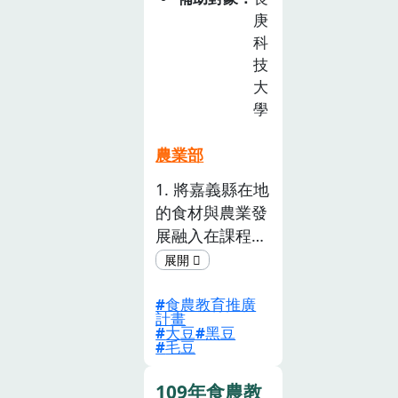
題：【蓮霧】，
農
庚
本會內既有豐富
教
科
育
的場域 資源，
技
推
結合轄內青農種
大
廣
植實務經驗分
學
計
享、黏土工作坊
畫
老師設計擬人公
農業部
徵
仔雪糕手作及家
1. 將嘉義縣在地
選
政班班員針對客
的食材與農業發
活
家飲食文化解
動
展融入在課程
說，將以上資源
(已
中，讓在地或從
盤點設計出「吹
截
不同縣市的學生
著海風長大的蓮
止)
食農教育推廣
在離嘉義縣時，
霧」故 事繪
計畫
能對嘉義縣在地
大豆
黑豆
本，由淺易入的
毛豆
農 特產有所認
完整介紹 佳冬
識。2. 許多農特
鄉農會_透紅佳
109年食農教
產主要產地都在