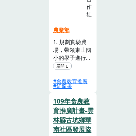
止)
作
社
農業部
1. 規劃實驗農
場，帶領東山國
小的學子進行食
農生態實作課程
與生態觀 察紀
食農教育推廣
錄〈火龍果與田
紅龍果
間昆蟲生態〉。
2. 課程研發：開
109年食農教
設食農課程研發
育推廣計畫-雲
工作坊，精進課
林縣古坑鄉華
程規劃與執行能
力。3. 規劃與執
南社區發展協