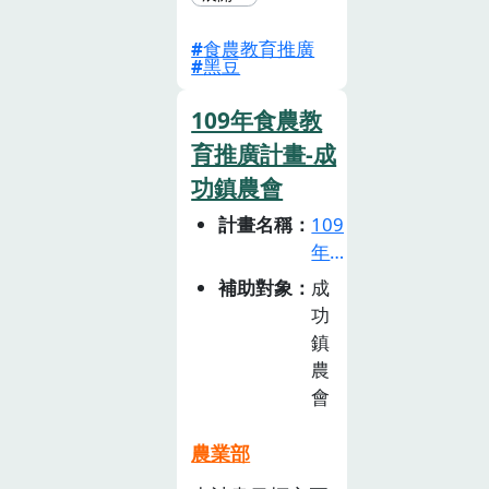
節洄游魚類PDF
世界， 成為喜
第二期社團法人
食農教育推廣
歡農村的跳板，
台灣兒童食育協
黑豆
並結合中壢在地
會菇類PDF社團
傳統客家米食與
109年食農教
法人臺南市優質
農民的黑豆，在
農業推廣協會玉
育推廣計畫-成
11月進行大豆與
米PDF臺南市一
功鎮農會
農業輪作友善環
群農夫農業發展
境的關係、體驗
計畫名稱
109
協會蓮與蓮相關
農事採毛豆的辛
年
產業PDF黑皮泥
苦與自 己做客
食
補助對象
成
思有限公司文蛤
家地瓜包地產地
農
功
PDF
銷，落實吃在
教
鎮
育
地、食當季的農
農
推
業推廣，進而讓
會
廣
民 眾能愛台灣
計
農業用行動支持
農業部
畫
台灣農業，使孩