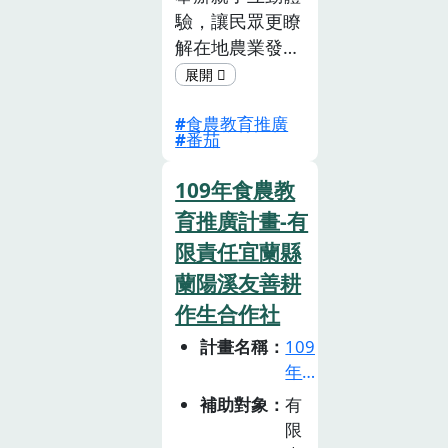
驗，讓民眾更瞭
(已
截
解在地農業發展
止)
與日常飲食生活
的關聯性與必要
食農教育推廣
性，並增進 民
番茄
眾對於在地農業
以及農產品的認
109年食農教
同與重視，強化
育推廣計畫-有
全民對國產農產
限責任宜蘭縣
品的支 持，希
望推動地產 地
蘭陽溪友善耕
消促進農業永
作生合作社
續，並且培養正
計畫名稱
109
確的消費，並落
年
實健康飲食。
食
補助對象
有
為改善農村的生
農
限
產和生態環境，
教