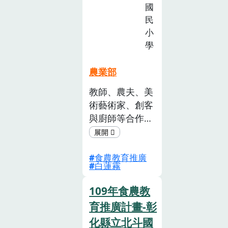
徵
國
同時扎根食農素
選
民
養，深獲親師生
活
小
認同與肯定。
動
學
(已
截
農業部
止)
教師、農夫、美
術藝術家、創客
與廚師等合作夥
伴們，共同推動
食 農創意教育
食農教育推廣
活動!共識、共
白蓮霧
學、共創，所謂
具有創意的食農
109年食農教
教材與 教學，
育推廣計畫-彰
不僅僅是產出教
化縣立北斗國
材，更希望讓參