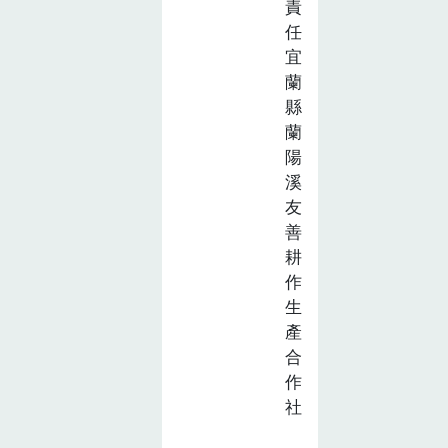
責
本會與學校合
育
任
作，從農村兒童
推
宜
教育著手做起，
廣
蘭
是 較為長久和
計
縣
有效的方式，因
畫
蘭
為飲食教育若能
徵
陽
從小開始學習，
選
溪
可以培養學生飲
活
友
食的習慣和 其
動
善
對農業、環境的
(已
耕
截
關懷。
作
止)
生
產
合
作
社