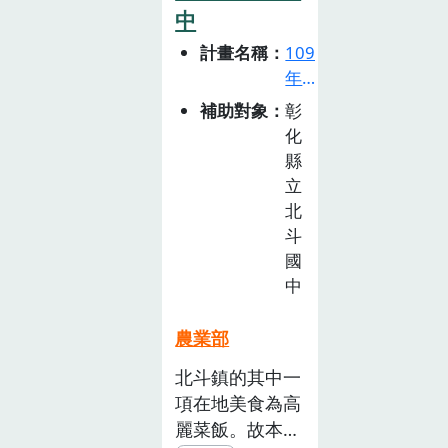
與這個食農教育
中
活動中的孩 子
計畫名稱
109
們，可以從我們
年
設計的活動中去
食
補助對象
彰
珍惜食物、製
農
化
作、創造，動手
教
縣
作 出屬於自己
育
立
的在地食農文創
推
北
商品，共創綠色
廣
斗
文創食農教育活
計
國
動，讓 孩子們
畫
中
徵
有機會更多元認
選
識與記錄家鄉農
農業部
活
作物與文化！
北斗鎮的其中一
動
項在地美食為高
(已
截
麗菜飯。故本次