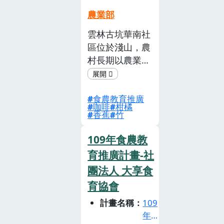
農業部
雲林古坑華南社
區位於淺山，農
村長期以農業生
產為主，不僅在
未干擾的次生林
食農教育推廣
區有許多生態資
咖啡
柑橘
源，農業生 產
香蕉
竹
與生活也有許多
值得教育與傳承
109年食農教
的食農知識。
育推廣計畫-社
本計畫設計四套
團法人 大享食
與在地食農知識
育協會
結合的遊戲牌
計畫名稱
109
卡，1. 「只要我
年
長大」以古坑常