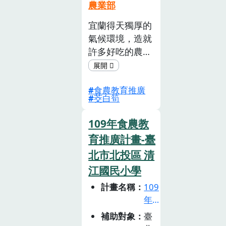
農業部
宜蘭得天獨厚的
氣候環境，造就
許多好吃的農
產，宜蘭特產-
茭白筍便是其中
食農教育推廣
之一， 當地流
茭白筍
傳著一段話，宜
蘭的茭白筍都出
109年食農教
不了雪山隧道，
育推廣計畫-臺
因為懂吃的宜蘭
北市北投區 清
人早就買光光
了，清甜細緻只
江國民小學
要清蒸就很好
計畫名稱
109
吃，但茭白筍的
年
種植工作相當繁
食
補助對象
臺
瑣，而且每個環
農