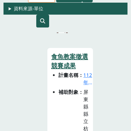
資料來源-單位
食魚教案徵選
競賽成果
計畫名稱
112
年
食
補助對象
屏
魚
東
教
縣
育
縣
推
立
廣
枋