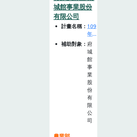
城館事業股份
善生產方法，並
體認黃豆作物與
有限公司
全球經濟的關
計畫名稱
109
聯，以此作為未
年
來帶動社區推廣
食
補助對象
府
的引起動機。
農
城
教
館
育
事
推
業
廣
股
計
份
畫
有
徵
限
選
公
活
司
動
(已
農業部