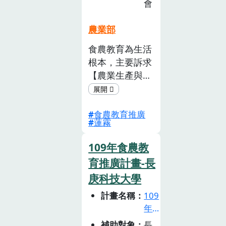
會
廣
計
農業部
畫
食農教育為生活
徵
根本，主要訴求
選
活
【農業生產與環
動
境】、【飲食生
(已
活與文化】、
截
食農教育推廣
【飲食 健康與
蓮霧
止)
消費】等三大架
構，希望透過學
109年食農教
習內容讓我們可
育推廣計畫-長
以更認識土地與
庚科技大學
環境的連結，
提升鄉內莘莘學
計畫名稱
109
子對家鄉產業文
年
化的認知。主
食
補助對象
長