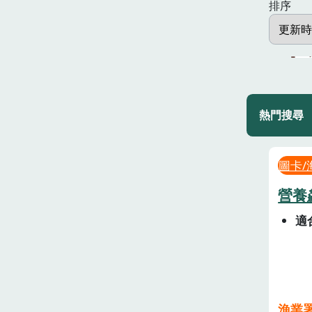
排序
熱門搜尋
圖卡/
營養
適
漁業