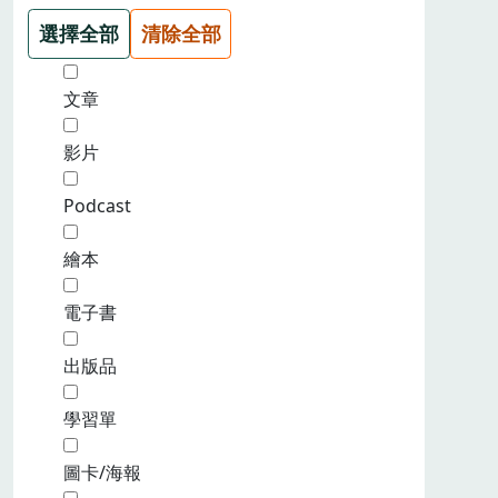
選擇全部
清除全部
文章
影片
Podcast
繪本
電子書
出版品
學習單
圖卡/海報