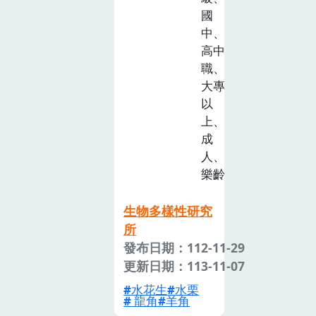
國
中、
高中
職、
大專
以
上、
成
人、
樂齡
生物多樣性研究
所
發布日期：112-11-29
更新日期：113-11-07
水花生
水栗
龍角
羊角