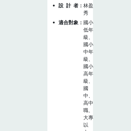
設計者
林盈
秀
適合對象
國小
低年
級、
國小
中年
級、
國小
高年
級、
國
中、
高中
職、
大專
以