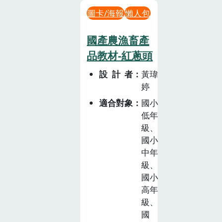
圖卡/海報
懶人包
國產農漁畜產
品教材-紅蔥頭
設計者
黃瑋
婷
適合對象
國小
低年
級、
國小
中年
級、
國小
高年
級、
國