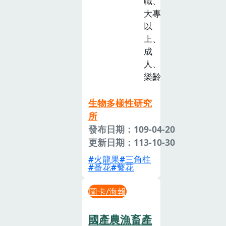
職、
大專
以
上、
成
人、
樂齡
生物多樣性研究
所
發布日期：109-04-20
更新日期：113-10-30
火龍果
三角柱
番花
蘩花
圖卡/海報
國產農漁畜產