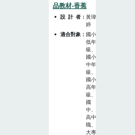
品教材-香蕉
設計者
黃瑋
婷
適合對象
國小
低年
級、
國小
中年
級、
國小
高年
級、
國
中、
高中
職、
大專