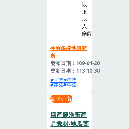
以
上、
成
人、
樂齡
生物多樣性研究
所
發布日期：109-04-20
更新日期：113-10-30
甘蕉
芎蕉
芽蕉
弓蕉
圖卡/海報
國產農漁畜產
品教材-地瓜葉