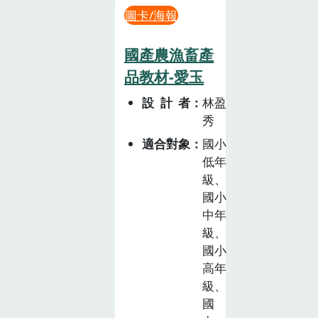
圖卡/海報
國產農漁畜產
品教材-愛玉
設計者
林盈
秀
適合對象
國小
低年
級、
國小
中年
級、
國小
高年
級、
國