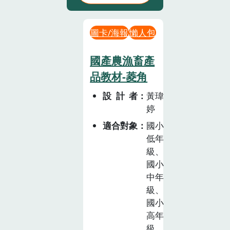
圖卡/海報
懶人包
國產農漁畜產
品教材-菱角
設計者
黃瑋
婷
適合對象
國小
低年
級、
國小
中年
級、
國小
高年
級、