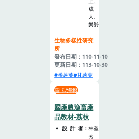
上、
成
人、
樂齡
生物多樣性研究
所
發布日期：110-11-10
更新日期：113-10-30
番薯葉
甘薯葉
圖卡/海報
國產農漁畜產
品教材-荔枝
設計者
林盈
秀