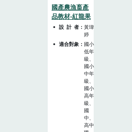
國產農漁畜產
品教材-紅龍果
設計者
黃瑋
婷
適合對象
國小
低年
級、
國小
中年
級、
國小
高年
級、
國
中、
高中