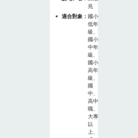
兆
適合對象
國小
低年
級、
國小
中年
級、
國小
高年
級、
國
中、
高中
職、
大專
以
上、