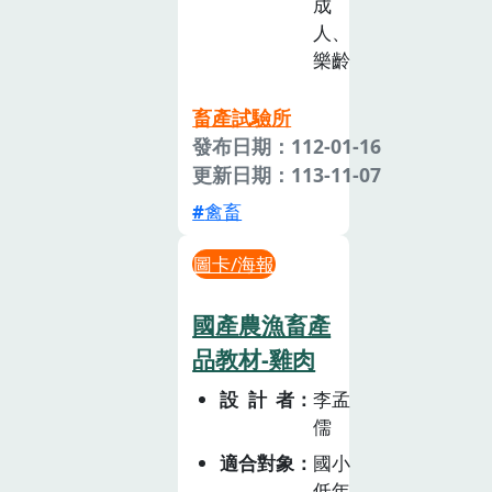
成
人、
樂齡
畜產試驗所
發布日期：112-01-16
更新日期：113-11-07
禽畜
圖卡/海報
國產農漁畜產
品教材-雞肉
設計者
李孟
儒
適合對象
國小
低年