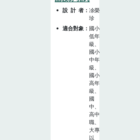
設計者
凃榮
珍
適合對象
國小
低年
級、
國小
中年
級、
國小
高年
級、
國
中、
高中
職、
大專
以