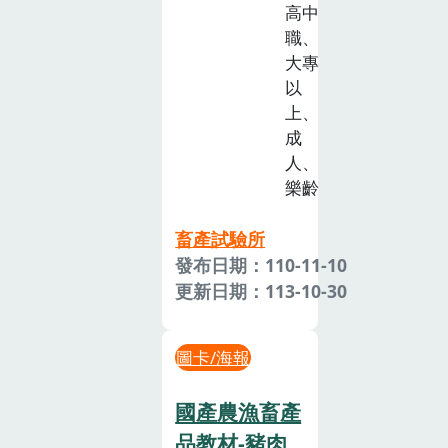
高中
職、
大專
以
上、
成
人、
樂齡
畜產試驗所
發布日期：110-11-10
更新日期：113-10-30
圖卡/海報
國產農漁畜產
品教材-豬肉