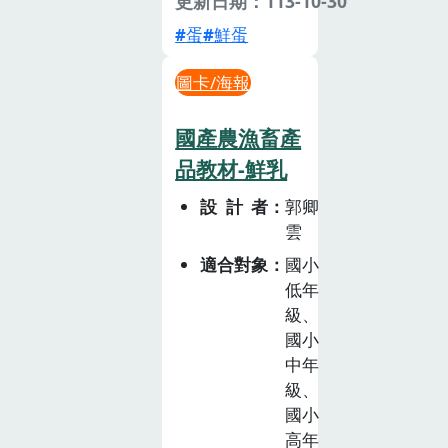
更新日期：113-10-30
蛋
鮮蛋
圖卡/海報
國產農漁畜產
品教材-鮮乳
設計者
郭卿
雲
適合對象
國小
低年
級、
國小
中年
級、
國小
高年