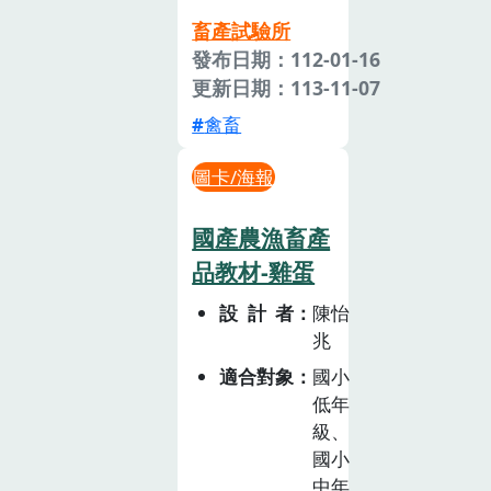
畜產試驗所
發布日期：112-01-16
更新日期：113-11-07
禽畜
圖卡/海報
國產農漁畜產
品教材-雞蛋
設計者
陳怡
兆
適合對象
國小
低年
級、
國小
中年