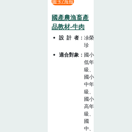
圖卡/海報
國產農漁畜產
品教材-牛肉
設計者
凃榮
珍
適合對象
國小
低年
級、
國小
中年
級、
國小
高年
級、
國
中、