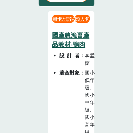
圖卡/海報
懶人包
國產農漁畜產
品教材-鴨肉
設計者
李孟
儒
適合對象
國小
低年
級、
國小
中年
級、
國小
高年
級、