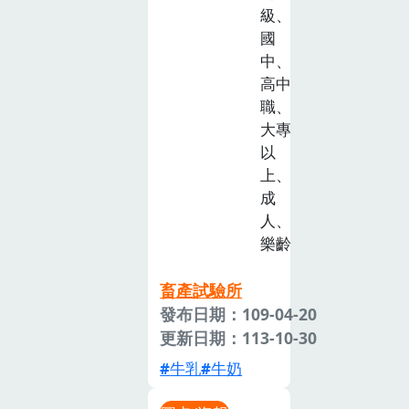
級、
國
中、
高中
職、
大專
以
上、
成
人、
樂齡
畜產試驗所
發布日期：109-04-20
更新日期：113-10-30
牛乳
牛奶