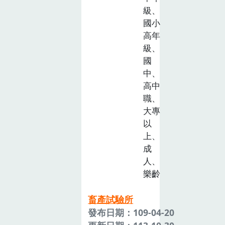
級、
國小
高年
級、
國
中、
高中
職、
大專
以
上、
成
人、
樂齡
畜產試驗所
發布日期：109-04-20