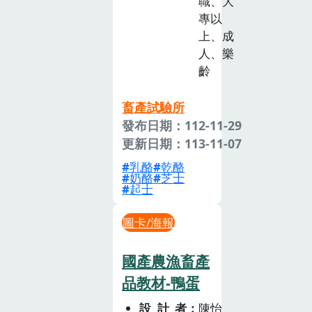
職、大
專以
上、成
人、樂
齡
畜產試驗所
發布日期：112-11-29
更新日期：113-11-07
乳酪
乾酪
奶酪
芝士
起士
圖卡/海報
國產農漁畜產
品教材-鴨蛋
設計者
陳怡