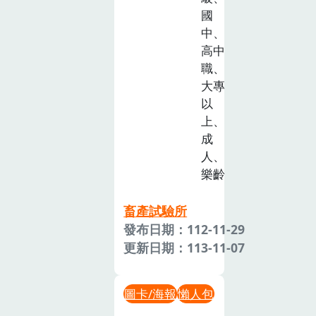
國
中、
高中
職、
大專
以
上、
成
人、
樂齡
畜產試驗所
發布日期：112-11-29
更新日期：113-11-07
圖卡/海報
懶人包