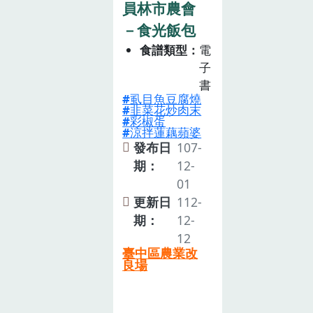
員林市農會
－食光飯包
食譜類型
電
子
書
虱目魚豆腐燒
韭菜花炒肉末
彩椒蛋
涼拌蓮藕蘋婆
發布日
107-
期：
12-
01
更新日
112-
期：
12-
12
臺中區農業改
良場