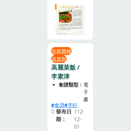
全榖雜糧
蔬菜類
高麗菜飯 /
李素津
食譜類型
電
子
書
食譜
烹飪
發布日
112-
期：
12-
01