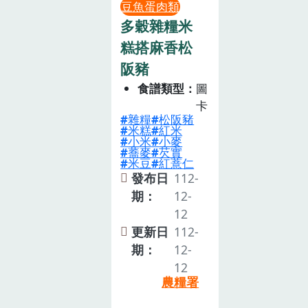
豆魚蛋肉類
多穀雜糧米
糕搭麻香松
阪豬
食譜類型
圖
卡
雜糧
松阪豬
米糕
紅米
小米
小麥
蕎麥
芡實
米豆
紅薏仁
發布日
112-
期：
12-
12
更新日
112-
期：
12-
12
農糧署