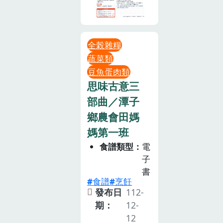
全榖雜糧
蔬菜類
豆魚蛋肉類
思味古意三
部曲／潭子
鄉農會田媽
媽第一班
食譜類型
電
子
書
食譜
烹飪
發布日
112-
期：
12-
12