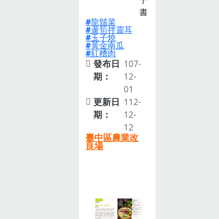
書
龍鬚菜
蘆筍拌靈耳
玉子燒
黃金南瓜
紅糟肉
發布日
107-
期：
12-
01
更新日
112-
期：
12-
12
臺中區農業改
良場