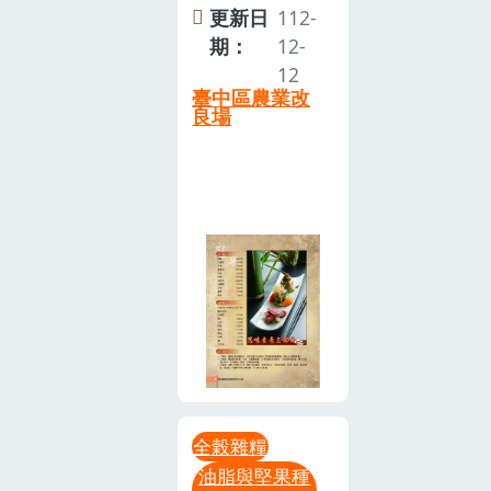
更新日
112-
期：
12-
12
臺中區農業改
良場
全榖雜糧
油脂與堅果種