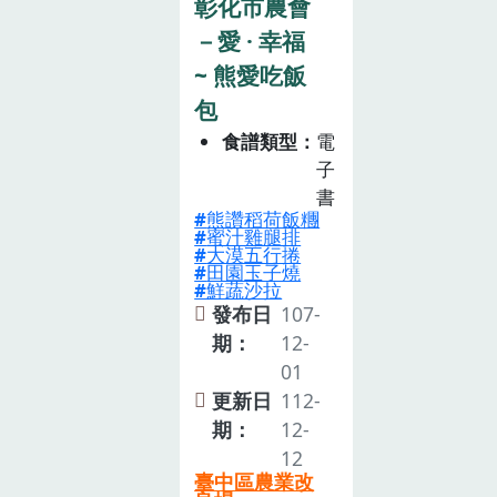
彰化市農會
－愛 · 幸福
~ 熊愛吃飯
包
食譜類型
電
子
書
熊讚稻荷飯糰
蜜汁雞腿排
大漠五行捲
田園玉子燒
鮮蔬沙拉
發布日
107-
期：
12-
01
更新日
112-
期：
12-
12
臺中區農業改