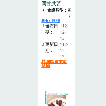
同甘共苦
食譜類型
圖
卡
地方料理
發布日
112-
期：
12-
13
更新日
112-
期：
12-
13
桃園區農業改
良場