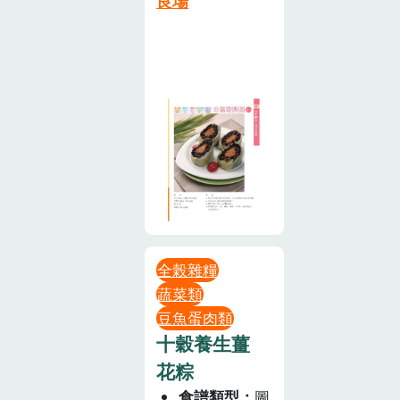
良場
全榖雜糧
蔬菜類
豆魚蛋肉類
十穀養生薑
花粽
食譜類型
圖