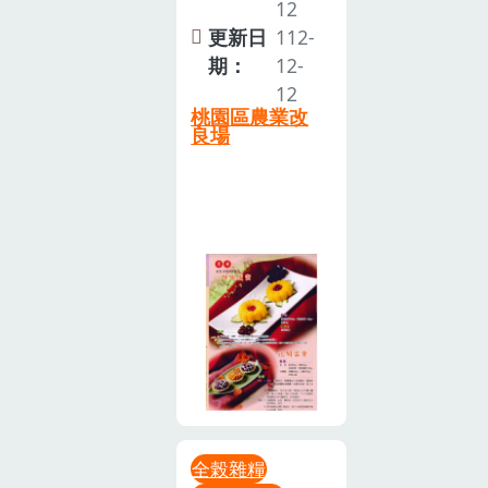
12
更新日
112-
期：
12-
12
桃園區農業改
良場
全榖雜糧