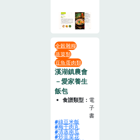
全榖雜糧
蔬菜類
豆魚蛋肉類
溪湖鎮農會
－愛家養生
飯包
食譜類型
電
子
書
綠豆米飯
梅干肉丸
清蒸南瓜
炒韭菜花