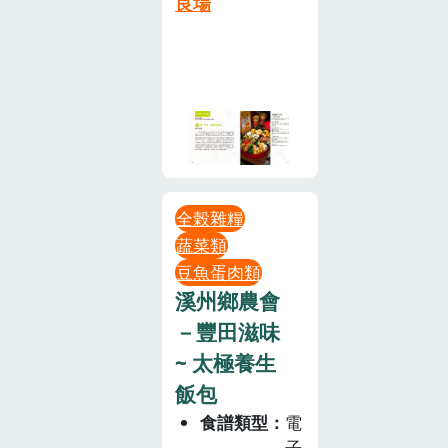
良場
全榖雜糧
蔬菜類
豆魚蛋肉類
溪州鄉農會
－豐田滋味
~ 太極養生
飯包
食譜類型
電
子