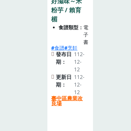
好滋味～米
粉芋 / 賴育
楣
食譜類型
電
子
書
食譜
烹飪
發布日
112-
期：
12-
12
更新日
112-
期：
12-
12
臺中區農業改
良場