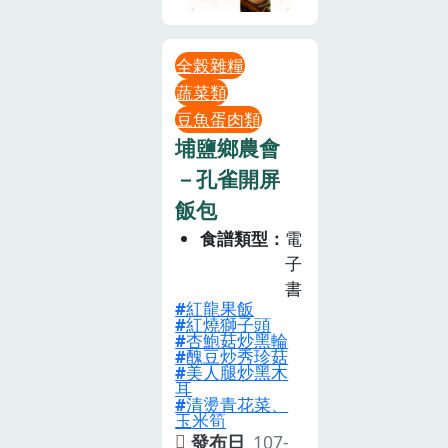
全榖雜糧
蔬菜類
豆魚蛋肉類
埔鹽鄉農會
－孔雀開屏
飯包
食譜類型
電
子
書
紅龍果飯
紅燒獅子頭
杏鮑菇炒黑輪
醜豆炒秀珍菇
美人腿炒黑木
耳
清燙青花菜、
玉米筍
發布日
107-