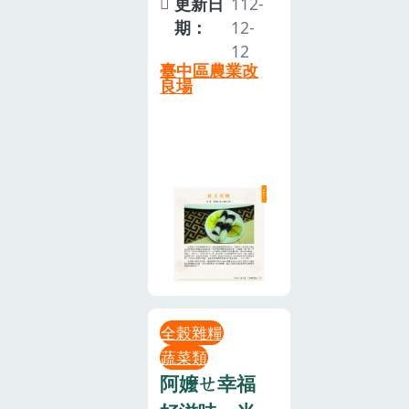
更新日
112-
期：
12-
12
臺中區農業改
良場
全榖雜糧
蔬菜類
阿嬤ㄝ幸福