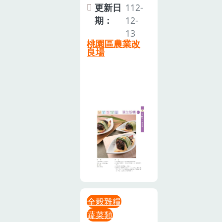
更新日
112-
期：
12-
13
桃園區農業改
良場
全榖雜糧
蔬菜類