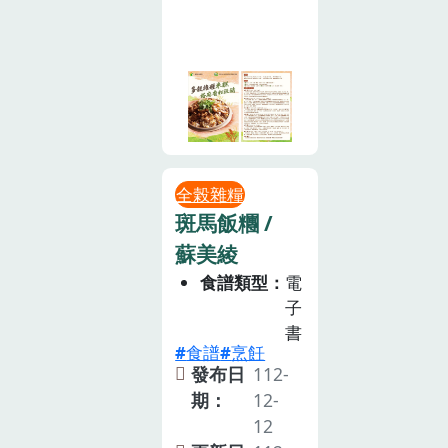
全榖雜糧
斑馬飯糰 /
蘇美綾
食譜類型
電
子
書
食譜
烹飪
發布日
112-
期：
12-
12