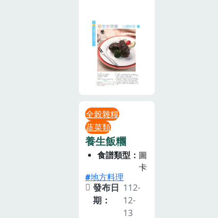
全榖雜糧
蔬菜類
養生飯糰
食譜類型
圖
卡
地方料理
發布日
112-
期：
12-
13