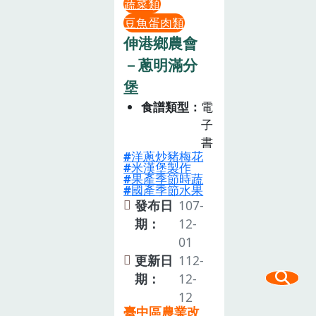
蔬菜類
豆魚蛋肉類
伸港鄉農會
－蔥明滿分
堡
食譜類型
電
子
書
洋蔥炒豬梅花
米漢堡製作
果產季節時蔬
國產季節水果
發布日
107-
期：
12-
01
更新日
112-
期：
12-
12
臺中區農業改