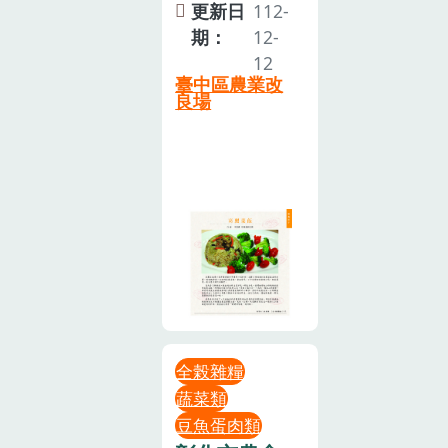
更新日
112-
期：
12-
12
臺中區農業改
良場
全榖雜糧
蔬菜類
豆魚蛋肉類