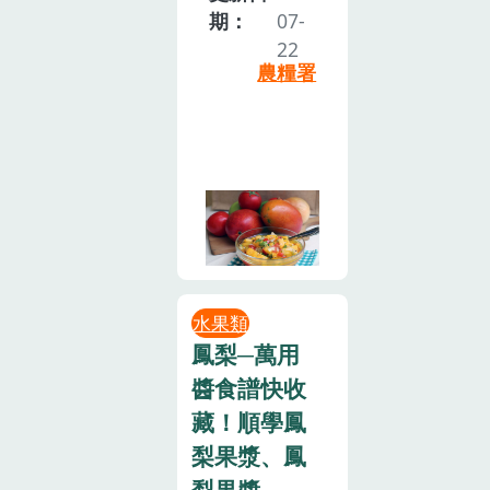
期：
07-
22
農糧署
水果類
鳳梨─萬用
醬食譜快收
藏！順學鳳
梨果漿、鳳