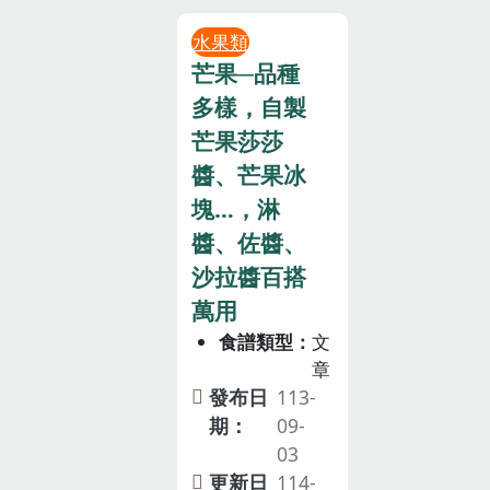
水果類
芒果─品種
多樣，自製
芒果莎莎
醬、芒果冰
塊…，淋
醬、佐醬、
沙拉醬百搭
萬用
食譜類型
文
章
發布日
113-
期：
09-
03
更新日
114-