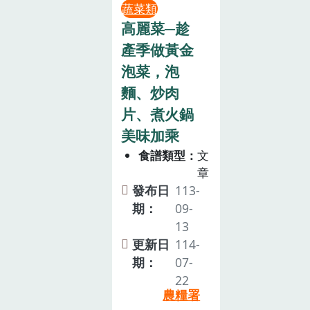
蔬菜類
高麗菜─趁
產季做黃金
泡菜，泡
麵、炒肉
片、煮火鍋
美味加乘
食譜類型
文
章
發布日
113-
期：
09-
13
更新日
114-
期：
07-
22
農糧署