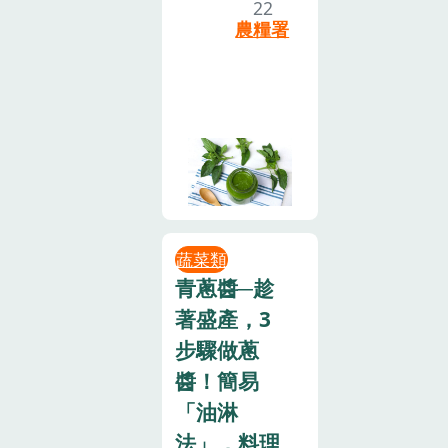
22
農糧署
蔬菜類
青蔥醬─趁
著盛產，3
步驟做蔥
醬！簡易
「油淋
法」，料理