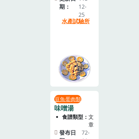
期：
12-
25
水產試驗所
豆魚蛋肉類
味噌湯
食譜類型
文
章
發布日
72-