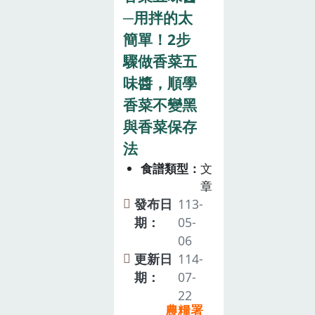
─用拌的太
簡單！2步
驟做香菜五
味醬，順學
香菜不變黑
與香菜保存
法
食譜類型
文
章
發布日
113-
期：
05-
06
更新日
114-
期：
07-
22
農糧署