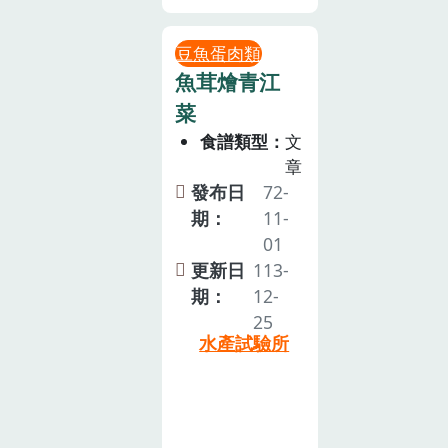
豆魚蛋肉類
魚茸燴青江
菜
食譜類型
文
章
發布日
72-
期：
11-
01
更新日
113-
期：
12-
25
水產試驗所