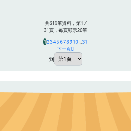
共619筆資料，第1
/
31頁，每頁顯示20筆
1
2
3
4
5
6
7
8
9
10
...
31
下一頁
到