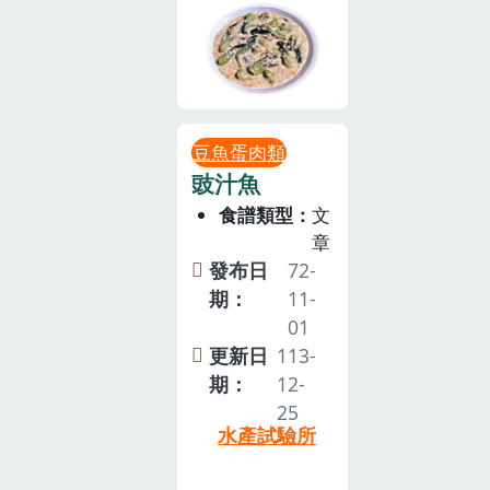
豆魚蛋肉類
豉汁魚
食譜類型
文
章
發布日
72-
期：
11-
01
更新日
113-
期：
12-
25
水產試驗所