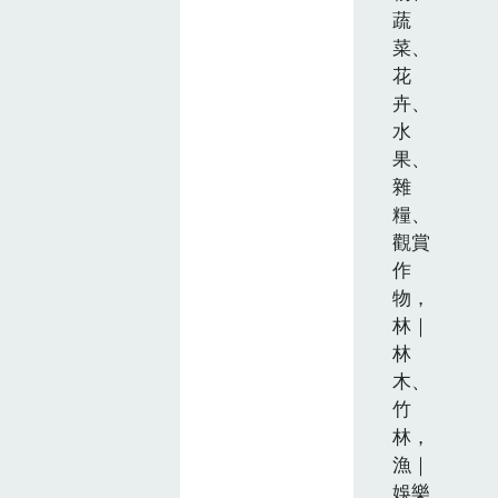
蔬
菜、
花
卉、
水
果、
雜
糧、
觀賞
作
物，
林｜
林
木、
竹
林，
漁｜
娛樂