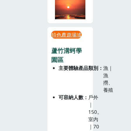
特色農遊場域
蘆竹溝蚵學
園區
主要體驗產品類別
漁｜
漁
撈、
養殖
可容納人數
戶外
｜
150。
室內
｜70