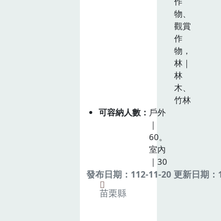
作
物、
觀賞
作
物，
林｜
林
木、
竹林
可容納人數
戶外
｜
60。
室內
｜30
發布日期：112-11-20 更新日期：11
苗栗縣