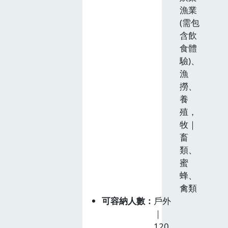
漁業
(需包
含飲
食體
驗)、
漁
撈、
養
殖，
牧｜
畜
類、
蜜
蜂、
禽類
可容納人數
戶外
｜
120。