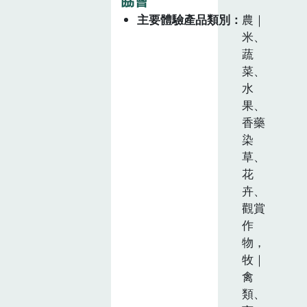
主要體驗產品類別
農｜
米、
蔬
菜、
水
果、
香藥
染
草、
花
卉、
觀賞
作
物，
牧｜
禽
類、