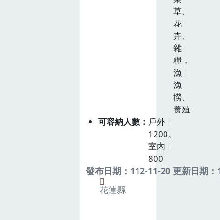
草、
花
卉、
雜
糧，
漁｜
漁
撈、
養殖
可容納人數
戶外｜
1200。
室內｜
800
發布日期：112-11-20 更新日期：11
花蓮縣