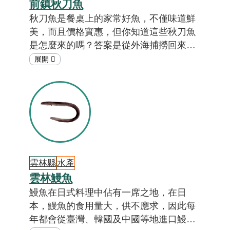
前鎮秋刀魚
秋刀魚是餐桌上的家常好魚，不僅味道鮮
美，而且價格實惠，但你知道這些秋刀魚
是怎麼來的嗎？答案是從外海捕撈回來
的，嚴格說來，還屬於遠洋漁業的收穫
呢！全臺從事秋刀魚捕撈的船隻，幾乎從
高雄市出入港。高雄是臺灣最大的秋刀魚
基地，一起來看「在地特色小教室」，了
解秋刀魚的小故事吧！
雲林縣
水產
雲林鰻魚
鰻魚在日式料理中佔有一席之地，在日
本，鰻魚的食用量大，供不應求，因此每
年都會從臺灣、韓國及中國等地進口鰻