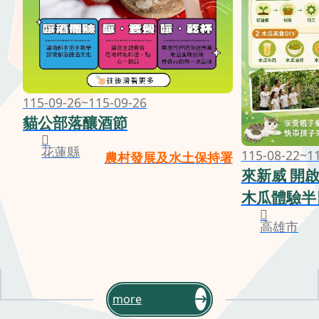
115-09-26~115-09-26
貓公部落釀酒節
花蓮縣
115-08-22~1
農村發展及水土保持署
來新威 開
木瓜體驗半
高雄市
more