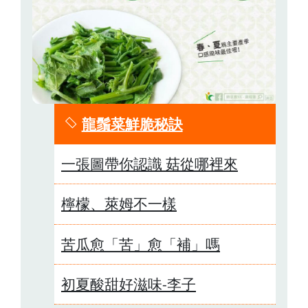
龍鬚菜鮮脆秘訣
一張圖帶你認識 菇從哪裡來
檸檬、萊姆不一樣
苦瓜愈「苦」愈「補」嗎
初夏酸甜好滋味-李子