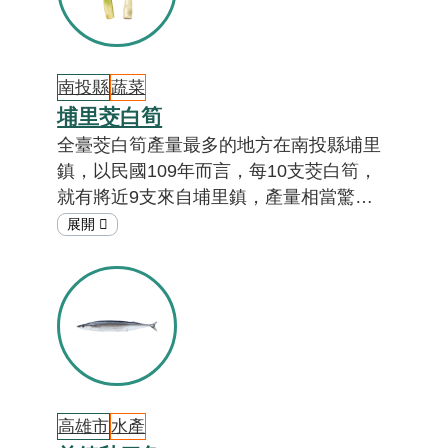
南投縣
蔬菜
埔里茭白筍
全臺茭白筍產量最多的地方在南投縣埔里
鎮，以民國109年而言，每10支茭白筍，
就有將近9支來自埔里鎮，產量相當驚
人！埔里茭白筍不僅供應全臺，還外銷到
日本，因此被譽為茭白筍的故鄉。埔里茭
白筍除了美味可口，還可以做成藝術品或
生活用品，是埔里人的驕傲。究竟埔里鎮
栽培茭白筍的祕訣是什麼？茭白筍還可以
做成什麼？答案就在「在地特色小教
室」。[註01]
高雄市
水產