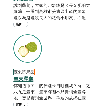
說到蘿蔔，大家的印象總是又長又肥的大
蘿蔔，一看到高雄市美濃區出產的蘿蔔，
還以為是還沒長大的蘿蔔小朋友。不過可
別小看這小蘿蔔，外皮細緻、口感清甜，
吃上一口就會讓人無法忘懷。問這小蘿蔔
是何許「蘿蔔」也，原來是大名鼎鼎的
「白玉蘿蔔」。過去白玉蘿蔔隱身於美
濃，一直都只是農村的家常菜，或是做成
醃製品送禮自用兩相宜，以前美濃人都叫
它小蘿蔔。這麼低調的小蘿蔔後來為什麼
被發揚光大？「白玉蘿蔔」這個新的名字
臺東縣
果品
又是從何而來？答案就在「在地特色小教
臺東釋迦
室」。
你知道市面上的釋迦來自哪裡嗎？有十之
八九是臺東，臺東釋迦不只賣到全臺各
地，更是賣到全世界，釋迦的故鄉在臺
東！[註01, 02]釋迦在臺東種植的歷史不