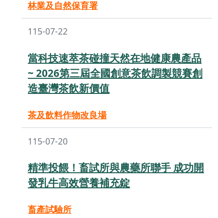
林業及自然保育署
115-07-22
當科技速萃茶碰撞天然在地健康農產品
~ 2026第三屆全國創意茶飲調製競賽創
造臺灣茶飲新價值
茶及飲料作物改良場
115-07-20
精準投餵！畜試所與農藥所聯手 成功開
發乳牛高效營養補充錠
畜產試驗所