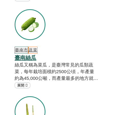
過短短50年，誰也沒想到今天的臺東釋迦
這麼厲害！想知道臺東為什麼盛產釋迦，
果農和釋迦之間又發展出什麼樣的情誼？
答案就在「在地特色小教室」。
臺南市
蔬菜
臺南絲瓜
絲瓜又稱為菜瓜，是臺灣常見的瓜類蔬
菜，每年栽培面積約2500公頃，年產量
約為45,000公噸，而產量最多的地方就位
在臺南，以民國111年的產量來說，每五
顆絲瓜就有一顆是來自於臺南市！其中東
山區、柳營區為最主要的產區，想知道更
多關於絲瓜的故事嗎？答案就在「在地特
色小教室」！[註01]