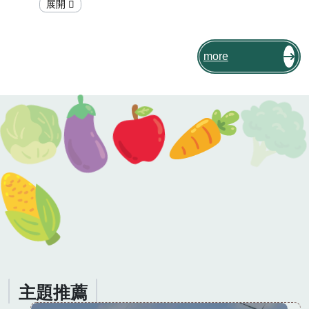
魚。在臺灣，養殖鰻魚成鰻的盛產地就在
雲林縣，以民國110年而言，全國每10隻
鰻魚成鰻就有6隻來自雲林縣！其中產量
較多的地方包括口湖鄉及臺西鄉等地。這
more
些養殖場會向魚苗培育場購買鰻苗，鰻魚
養成之後，一部分出口到日本，另一部分
賣到全臺各地。[註01,02]在雲林縣有哪些
鰻魚故事呢？一起到「在地特色小教室」
聽故事吧！
主題推薦