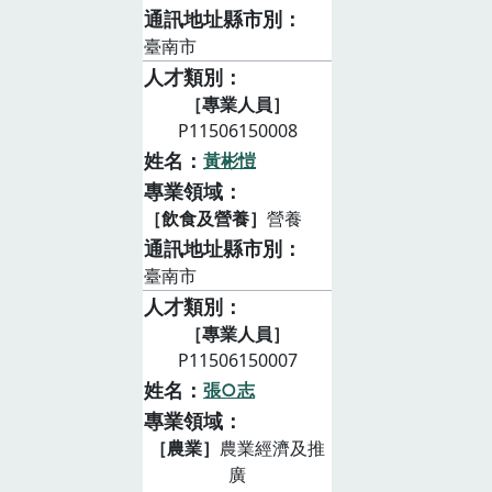
臺南市
［專業人員］
P11506150008
黃彬愷
［飲食及營養］
營養
臺南市
［專業人員］
P11506150007
張○志
［農業］
農業經濟及推
廣