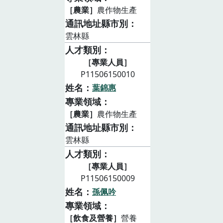
［農業］
農作物生產
雲林縣
［專業人員］
P11506150010
葉錦惠
［農業］
農作物生產
雲林縣
［專業人員］
P11506150009
孫佩吟
［飲食及營養］
營養