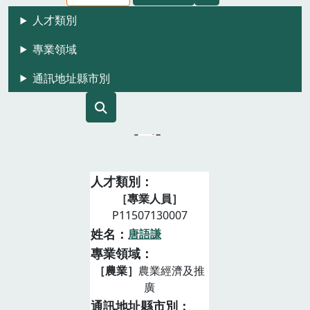
人才類別
專業領域
通訊地址縣市別
［專業人員］
P11507130007
唐語謙
［農業］
農業經濟及推
廣