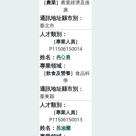
［農業］
農業經濟及推
廣
臺北市
［專業人員］
P11506150014
冉○勇
［飲食及營養］
食品科
學
臺東縣
［專業人員］
P11506150013
吳渝蘭