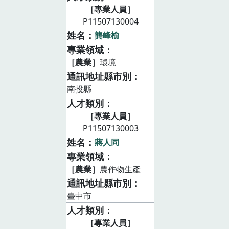
［專業人員］
P11507130004
龔峰榆
［農業］
環境
南投縣
［專業人員］
P11507130003
蔣人同
［農業］
農作物生產
臺中市
［專業人員］