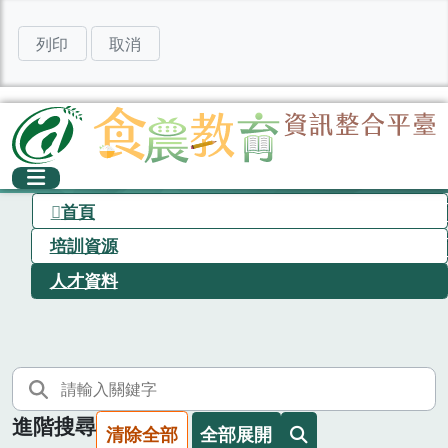
列印
取消
首頁
培訓資源
人才資料
進階搜尋
清除全部
全部展開