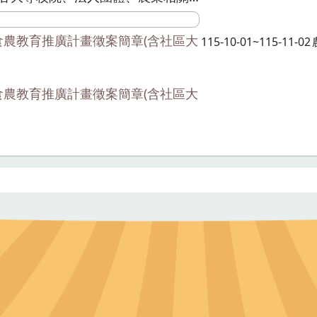
大學推行食農教育。一、 申請單
 第一類：公私立大專校院。（最小申請
年食農教育推廣計畫徵案簡章(含社區大
115-10-01~115-11-02
）。(二) 第二類：公益性之公會、協
人、財團法人、產銷班、合作社，
設立登記且具統一編號者。社區發
年食農教育推廣計畫徵案簡章(含社區大
會、漁會，請向本部各產業機關(單
專案計畫，提出申請，本計畫不予受
 第三類：農業相關企業。依公司法設立
，營業項目須與農林漁牧及其相關
(四) 第四類：社區大學。依社區大學
定，由地方政府委託公益社團法
人及大專院校辦理之社區大學。
限制及補助經費：申請單位僅能提案
重複提案，補助款上限為30萬，第
位必要時得不編列配合款；第二
及第四類申請單位須編列總經費的
為配合款（即補助款÷總經費≤