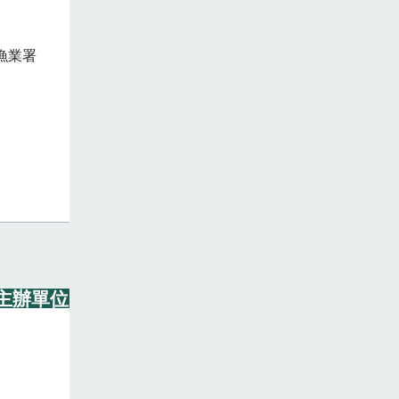
漁業署
主辦單位