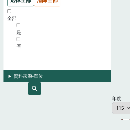
全部
是
否
資料來源-單位
年度