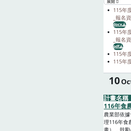
用，提升漁
115
者營養與健
_報名
廣計畫(以
docx
育工作。備
115
及3月19
_報名
pdf
115
115
10
Oc
計畫名稱
116年
農業部依據食
理116年
畫），鼓勵