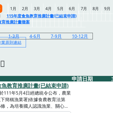
多
1月
2月
3月
4月
5月
6月
7月
8月
9月
月
115年度食魚教育推廣計畫(已結束申請)
農教育推廣計畫徵案
1-3月
4-6月
7-9月
10-12月
作業原則連結
申請日期
食魚教育推廣計畫(已結束申請)
於111年5月4日經總統令公布，農業
以下簡稱漁業署)依據食農教育法第
、15條，為培養國人認識漁業、關心生
持在地漁業，促進漁業資源永續利