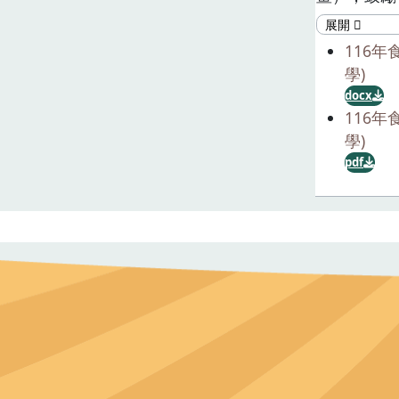
企業及社區
位：(一)
116
單位為系所
學)
會、社團法
docx
須政府核准
116
展協會、農
學)
位)辦理之
pdf
理。(三)
之民營公司
製品有關。
發展條例規
人、財團法
二、 單位
一件，不得
一類申請單
類、第三類
百分之三十