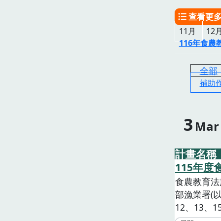
查看更
11月
12
116年食
全部
補助
3
Mar
計畫名稱
115年度
食農教育法
部漁業署(
12、13
態環境、支