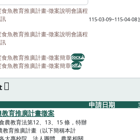
產品衛生安全管理品質，維護消費
年度食魚教育推廣計畫-徵案說明會議程
康權益，特辦理115年度食魚教育推
資訊
115-03-09~115-04-08
下簡稱本計畫)，鼓勵各界推行食魚教
註：徵案說明會將於115年3月17日
年度食魚教育推廣計畫-徵案說明會議程
日舉辦，敬請於報名期限內完成報名。
資訊
年度食魚教育推廣計畫-徵案簡章
docx
年度食魚教育推廣計畫-徵案簡章
pdf
t
申請日期
食農教育推廣計畫徵案
農教育法第12、13、15 條，特辦
食農教育推廣計畫（以下簡稱本計
各大專校院、法人團體、農業相關