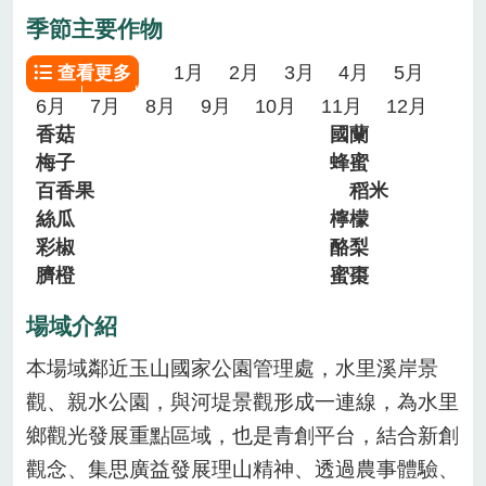
季節主要作物
1月
2月
3月
4月
5月
查看更多
6月
7月
8月
9月
10月
11月
12月
香菇
國蘭
梅子
蜂蜜
百香果
稻米
絲瓜
檸檬
彩椒
酪梨
臍橙
蜜棗
場域介紹
本場域鄰近玉山國家公園管理處，水里溪岸景
觀、親水公園，與河堤景觀形成一連線，為水里
鄉觀光發展重點區域，也是青創平台，結合新創
觀念、集思廣益發展理山精神、透過農事體驗、