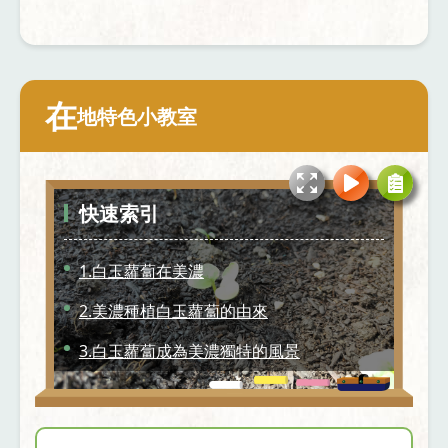
在
地特色小教室
快速索引
1.白玉蘿蔔在美濃
2.美濃種植白玉蘿蔔的由來
3.白玉蘿蔔成為美濃獨特的風景
4.農民照顧白玉蘿蔔的故事
5.採收蘿蔔囉！