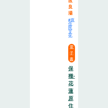
改
良
場
原
住
民
文
化
電
子
書
保
種-
花
蓮
原
住