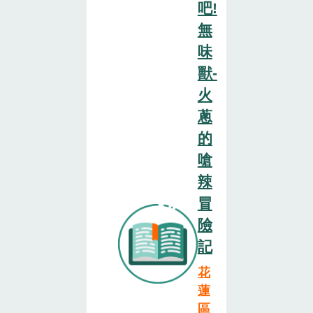
吧!
無
味
獸-
火
蔥
的
嗆
辣
冒
險
記
花
蓮
區