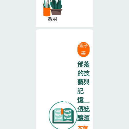
教材
電子
書
部落
的技
藝與
記
憶
傳統
釀酒
花蓮