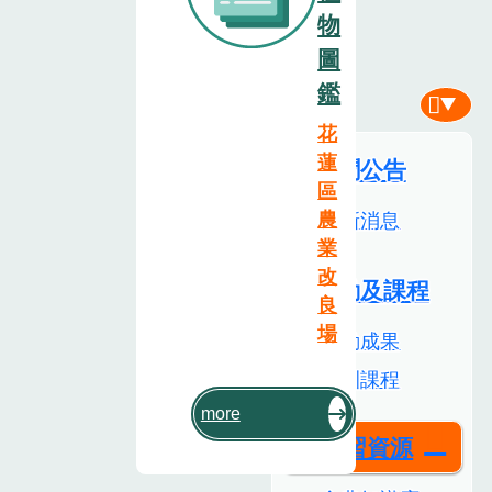
物
圖
鑑
花
蓮
新聞公告
區
最新消息
農
業
改
活動及課程
良
場
活動成果
培訓課程
more
學習資源