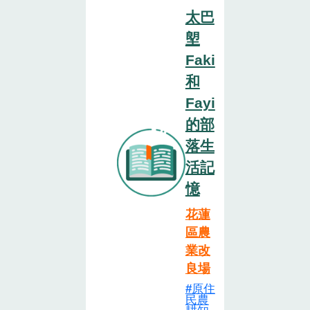
太巴
塱
Faki
和
Fayi
的部
落生
活記
憶
花蓮
區農
業改
良場
原住
民農