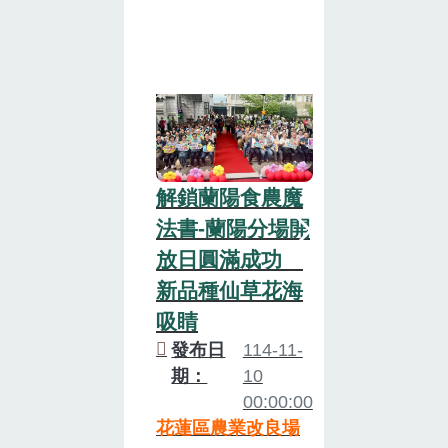
解鎖蘭陽食農魔
紅紅火火 火
發布日
114
法書-蘭陽分場開
期：
17
放日圓滿成功
00:
新品種仙草花海
花蓮區農業改
吸睛
發布日
114-11-
期：
10
00:00:00
花蓮區農業改良場