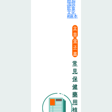
耕知
識與
飲食
文化
繪本
文
章
電
子
書
常
見
保
健
藥
用
植