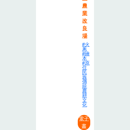
農
業
改
良
場
火
蔥
繪
本
原
住
民
族
傳
統
農
耕
文
化
電子
書