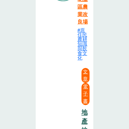
區農
業改
良場
原
住民
農耕
知識
與飲
食文
化
文
章
電
子
書
地
產