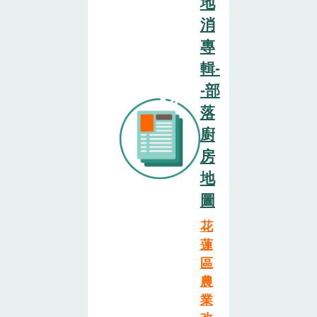
地
消
專
輯-
-部
落
廚
房
地
圖
花
蓮
區
農
業