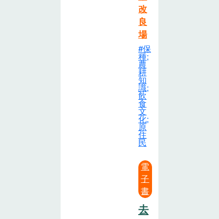
改
良
場
保
種;
農
耕
知
識;
飲
食
文
化;
原
住
民
電
子
書
去