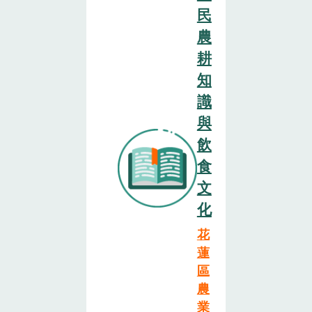
民
農
耕
知
識
與
飲
食
文
化
花
蓮
區
農
業