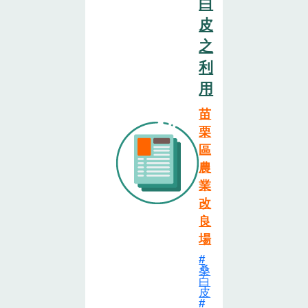
白
皮
之
利
用
苗
栗
區
農
業
改
良
場
桑
白
皮