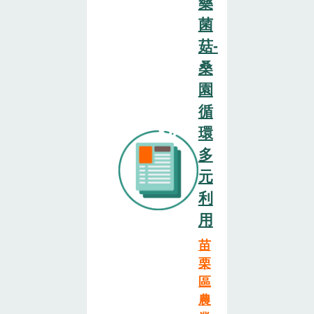
藥
菌
菇-
桑
園
循
環
多
元
利
用
苗
栗
區
農