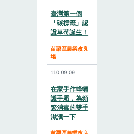
臺灣第一個
「碳標籤」認
證草莓誕生！
苗栗區農業改良
場
110-09-09
在家手作蜂蠟
護手霜，為頻
繁消毒的雙手
滋潤一下
苗栗區農業改良