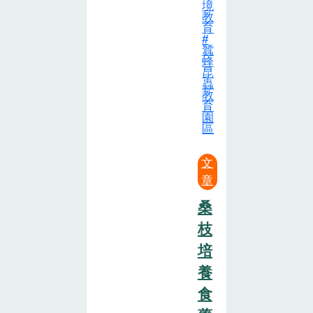
境
教
育
蠶
蜂
昆
蟲
教
育
園
區
文
章
桑
枝
培
養
食