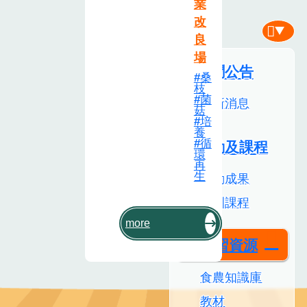
業
改
良
場
新聞公告
桑
枝
菌
最新消息
菇
培
養
活動及課程
循
環
再
活動成果
生
培訓課程
more
學習資源
食農知識庫
教材