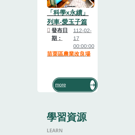
111年食農
講座-桑椹班
「科學x永續」
發布日
111
列車-愛玉子篇
期：
19
發布日
112-02-
00:
期：
17
苗栗區農業改
00:00:00
苗栗區農業改良場
more
學習資源
LEARN