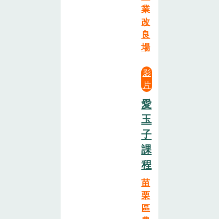
業
改
良
場
影
片
愛
玉
子
課
程
苗
栗
區