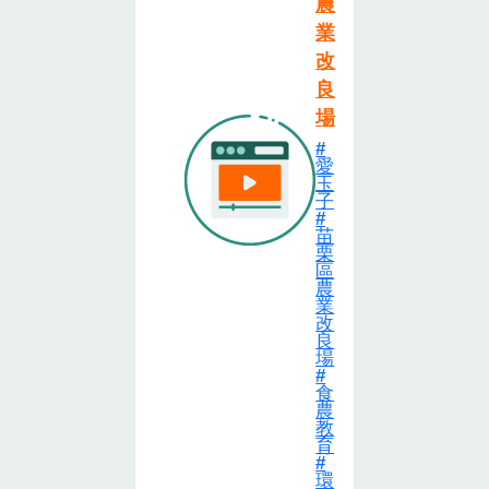
農
業
改
良
場
愛
玉
子
苗
栗
區
農
業
改
良
場
食
農
教
育
環