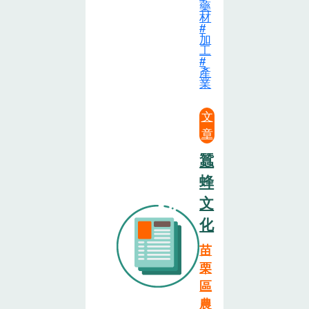
藥
材
加
工
產
業
文
章
蠶
蜂
文
化
苗
栗
區
農