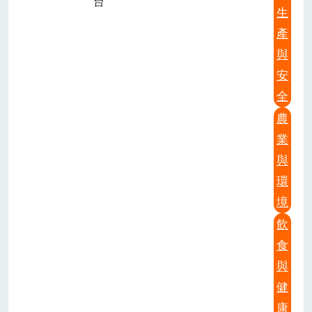
台
生
產
與
安
全
農
業
與
環
境
飲
食
與
健
康