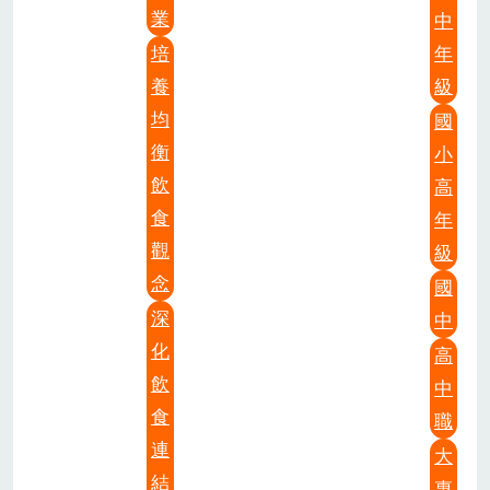
業
中
培
年
養
級
均
國
衡
小
飲
高
食
年
觀
級
念
國
深
中
化
高
飲
中
食
職
連
大
結
專