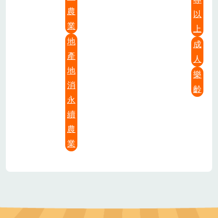
農
以
業
上
地
成
產
人
地
樂
消
齡
永
續
農
業