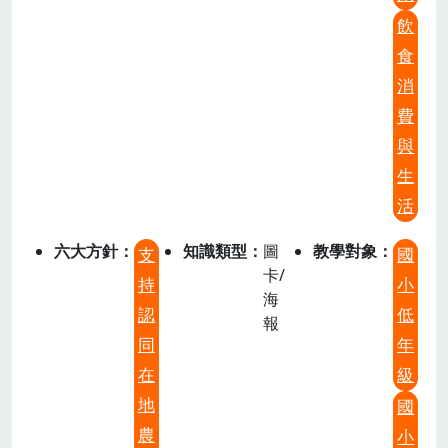
飲
食
消
費
與
生
活
六大方針
知識類型
圖
教學對象
支
國
卡/
持
小
海
認
低
報
同
年
在
級
地
國
農
小