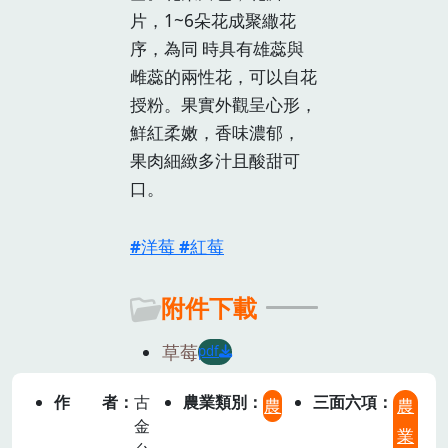
片，1~6朵花成聚繖花
序，為同 時具有雄蕊與
雌蕊的兩性花，可以自花
授粉。果實外觀呈心形，
鮮紅柔嫩，香味濃郁，
果肉細緻多汁且酸甜可
口。
洋莓
紅莓
附件下載
草莓
pdf
作者
古
農業類別
三面六項
農
農
金
業