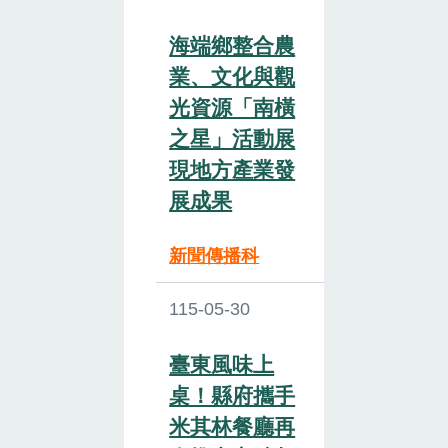
海端鄉整合農
業、文化與觀
光資源「南橫
之星」活動展
現地方產業發
展成果
新聞傳播科
115-05-30
臺東風味上
桌！縣府攜手
米其林餐廳再