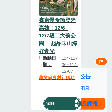
臺東慢食節登陸
高雄！12/6–
12/7駁二大義公
園 一起品味山海
好食光
活動日
114-12-
期：
06~114-
12-07
新聞公告
農業處農村組織科
最新消息
活動及課程
more