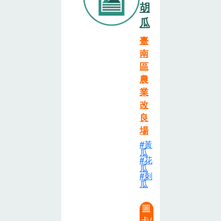
胡
瓜
臺
南
區
農
業
改
良
場
黃
瓜
花
瓜
刺
瓜
圖
卡/