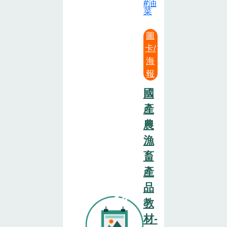
油
菜
圖
卡/
海
報
國
產
農
漁
畜
產
品
教
材-