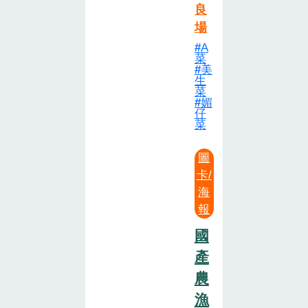
良
場
A
菜
美
生
菜
媚
仔
菜
圖
卡/
海
報
國
產
農
漁