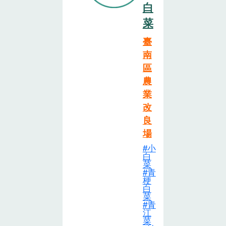
白
菜
臺
南
區
農
業
改
良
場
小
白
菜
青
梗
白
菜
青
江
菜