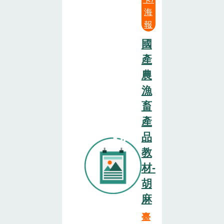
海
報
國
產
農
漁
畜
產
品
教
材-
胡
麻
臺