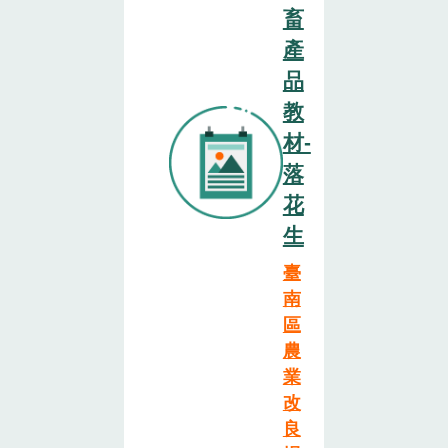
畜
產
品
教
材-
落
花
生
臺
南
區
農
業
改
良