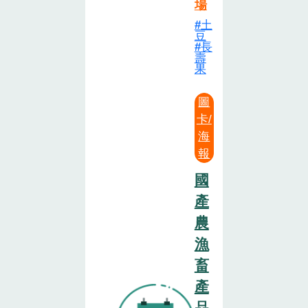
場
土
豆
長
壽
果
圖
卡/
海
報
國
產
農
漁
畜
產
品