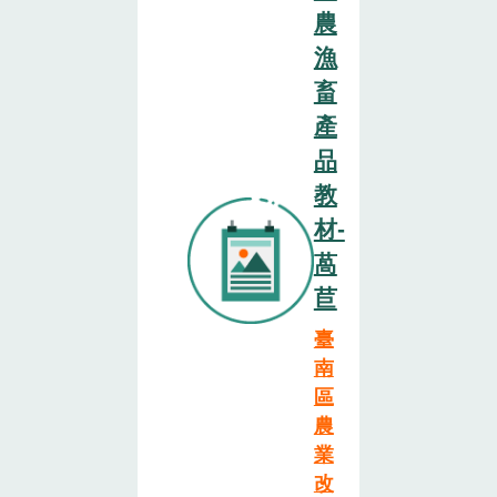
農
漁
畜
產
品
教
材-
萵
苣
臺
南
區
農
業
改