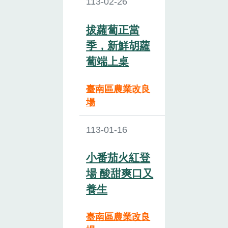
113-02-26
拔蘿蔔正當
季，新鮮胡蘿
蔔端上桌
臺南區農業改良
場
113-01-16
小番茄火紅登
場 酸甜爽口又
養生
臺南區農業改良