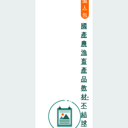
懶
人
包
國
產
農
漁
畜
產
品
教
材-
不
結
球