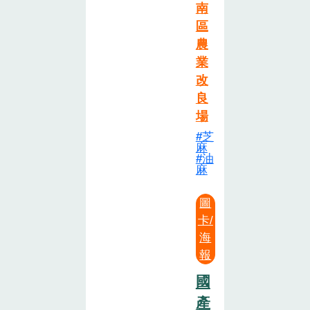
南
區
農
業
改
良
場
芝
麻
油
麻
圖
卡/
海
報
國
產