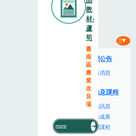
教
材-
蘆
筍
臺
南
新聞公告
區
最新消息
農
業
改
活動及課程
良
場
活動訊息
活動成果
培訓課程
more