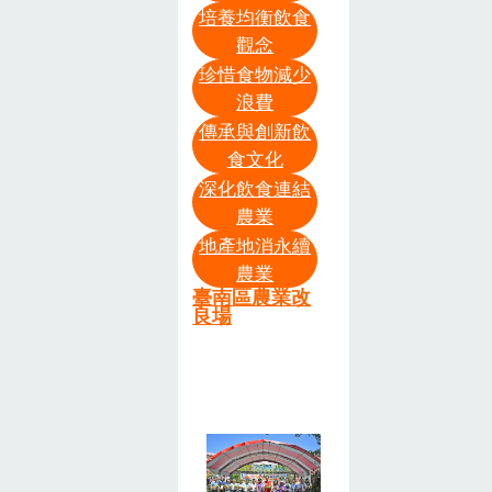
示硬質玉米省
法迄今，透過
培養均衡飲食
區以當季各式
農業土壤碳匯
工節水↑游添
各界共同努力
觀念
瓜果植株及果
的部分，國立
榮研究員兼分
推動下，學校
珍惜食物減少
實 進行主題布
中興大學劉雨
場長介紹硬質
午餐三章一Q
浪費
置，呈現豐饒
庭教授探討土
玉米新品種早
國產可溯源食
傳承與創新飲
意象，同時也
壤碳庫對於淨
熟、抗逆境特
材，覆蓋率達
食文化
具有潛在教育
零排放和降低
性↑合作示範
到98.25%，讓
深化飲食連結
之效果，吸引
氣候變遷影響
農友丁建仁先
孩子每一口飯
農業
許多民眾駐足
的關鍵角色、
生說明栽培管
菜都吃得安
地產地消永續
觀賞。「2023
國立中興大學
理方式↑與會
心；另外與教
農業
瓜果食農嘉年
莊愷瑋教授則
農友討論新品
育部合作，目
臺南區農業改
華」 規劃有趣
介紹農地土壤
良場
種表現↑農友
前全國公私立
並富知識性的
碳匯MRV標準
專心聆聽栽培
國小、國中及
食農實境解謎
作業程序中不
技術講解↑游
高中所有學校
闖關活動 ，呈
確定因子的影
添榮研究員
（共3,871
現超級精彩的
響和重要性。
(左二) 現場摘
所）將食農教
體驗活動 ，現
最後，農業部
果穗講解新品
育融入課程之
場許多家長帶
農業試驗所許
種特性，左三
涵蓋率業已