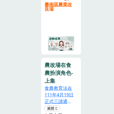
節的活動歷
臺南區農業改
食連結農業、
良場
史，由臺南市
地產地消永續
政府開始演變
農 業」等六大
到現在臺南場
目標為核心。
的瓜果節，曾
農業部提出食
加入米食、雜
農教 育的總體
糧、果雕及廚
策略，協同教
藝競賽等，到
育、文化、原
今年以食農教
住民族 等多個
育 為主題的呈
部會共同參與
農改場在食
現，對本場持
執行，協助各
農扮演角色-
續辦理活動的
級學校透 過課
上集
世代 傳承給予
程、膳食供應
食農教育法在
肯定，也感謝
等相關宣導，
111年4月19日
種苗業者持續
進行食農教 育
正式三讀通
共同辦理瓜果
的學習體驗和
過！農委會自
節活動，讓瓜
實作活動，並