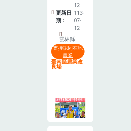
肥化流程，透
糧倉計畫」，
12
式讓同學更了
本場選育出具
過定期的檢測
本場於雲林縣
更新日
113-
解天敵與害蟲
有穩定抗青枯
與分析，禽畜
進行硬質玉米
期：
07-
之間的關係。
病能力的茄砧
糞堆肥成品的
大面積示範推
12
開花後如何運
品種‘臺南1
EC值、pH
廣，鼓勵沿海
用熊蜂幫忙番
號’。第二部分
雲林縣
值、碳氮比及
地區休耕農地
茄授粉，還有
由吳雅芳副研
支持認同在地
重金屬含量，
活化，轉作節
認識番茄的營
究員說明在栽
農業
均符合法規標
水作物硬質玉
養及食用方
培番茄時會遭
臺南區農業改
準。將禽畜糞
米，並藉由省
良場
式，最令小朋
遇到的病蟲害
堆肥施用到硬
工、低投入的
友期待的就是
問題，並提供
質玉米田區後
栽培管理方
彩色番茄糖葫
解決方法。第
分析土壤肥
式，增加農民
蘆DIY，運用
三部分由楊黃
力，顯示土壤
收益。7月9日
紅、黃、綠色
火班長分享對
碳含量、氮含
上午10時在雲
的小番茄串出
於新品種‘臺南
量及有機質等
林縣臺西鄉丁
色彩繽紛糖葫
1號’的栽種經
數值均有提
建仁農友示範
蘆，看小朋友
驗及心得。最
升。另外使用
田區舉辦硬質
吃的好滿足的
後第四部份由