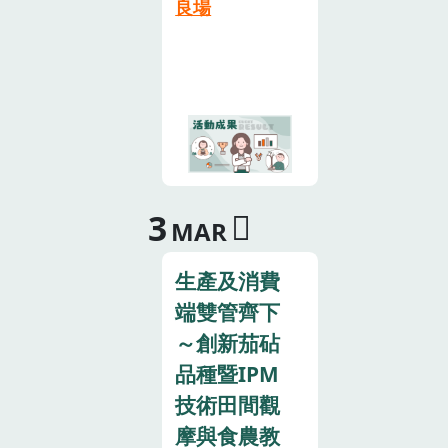
良場
力，針對編製
教材、教具、
書 刊、闖關遊
戲組方面盤整
說明如下：編
撰國產農漁畜
教材農業部有
鑑於推動食農
3
教育亟需正確
MAR
的引用教材，
因此從107年
生產及消費
開始，邀集轄
端雙管齊下
下14個試驗改
～創新茄砧
良場所發揮專
品種暨IPM
業，各場逐年
技術田間觀
建置2項國產
農漁畜產品、
摩與食農教