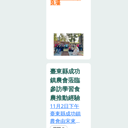
氛圍中。展售
栽培、各式鋪
開幕致詞↑與
良場
業永續發展的
攤位邀請國內
面等），更邀
會來賓開幕大
目標。農業部
多家種苗業
請學員共同體
合照↑黃裕銘
說明，全臺各
者，展售不同
驗栽種各式香
教授主講「探
試驗改良場
樣態品種 ，參
草、觀葉及可
討土壤分析方
（所）係集結
觀民眾除了藉
食植物，希望
法和數據解讀
農業研究及推
機採買之外，
透過知識與實
在作物栽培的
廣的專家，每
也紛紛向種苗
際操作的交互
減排、固碳及
年舉辦開放日
業者詢問栽培
學習，讓學員
增匯的重要
活動，讓民眾
相關事宜。同
對於食農教育
性」↑陳仁炫
瞭解全臺重要
臺東縣成功
時展售具有三
及綠色照顧能
教授主講「土
的農漁畜產品
鎮農會蒞臨
章認證的農產
有更多元的體
壤健康的評估
研究成果。而
參訪學習食
品，進而增加
驗！
和增進對策」
今日在臺南區
農推動經驗
在地農產品經
↑鍾仁賜教授
農業改良場及
濟價值，活絡
主講「土壤有
11月2日下午
畜產試驗所場
消費市場。臺
機質影響土壤
臺東縣成功鎮
區所舉辦的活
南青農亦借機
健康與植物健
農會由宋來安
動，特別將
辦理公益展