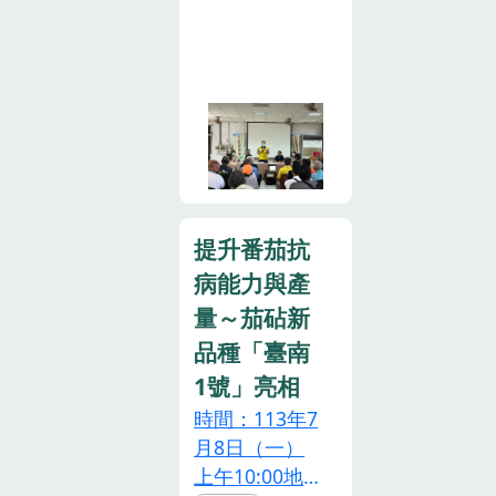
提升硬質玉米
摩IPM技術成
生產效益循環
果，包含精準
場域示範觀摩
用藥、天敵昆
會」，展示禽
蟲菸盲椿象、
畜糞堆肥應用
新銀行植物醉
於硬質玉米生
蝶花等，提供
長之永續生產
農友與業者具
模式，由陳昱
體的田間管理
初副場長、嘉
參考，並展示
提升番茄抗
義縣農會蔡財
新品種茄砧嫁
病能力與產
慶秘書及大成
接不同番茄接
量～茄砧新
長城公司廠商
穗品種，共同
品種「臺南
代表葉文通協
交流及分享。
理共同主持，
1號」亮相
期望透過本次
蒞臨貴賓則有
示範觀摩會，
時間：113年7
立法委員張啟
進一步推廣新
月8日（一）
楷辦公室助
品種，促進番
上午10:00地
理、農業部沈