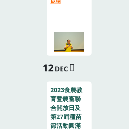
經營的生產目
作硬質玉米將
良場
呼好可愛！最
品種‘臺南1
相關知識，本
標。大成長城
有助於農地活
後，讓小朋友
號’，對於不同
場於6月28日
公司廠商代表
化利用，亦有
們挑選紅、
青枯病菌株皆
舉辦「農業土
莊政遠課長則
助於飼料進替
黃、橘三個顏
有穩定抗性，
壤健康暨碳匯
說明堆肥場堆
代，並維護糧
色品種的小果
且適合作為大
管理研討
肥化過程，讓
食安全性。游
番茄帶回家，
果及小果番茄
會」，現場來
現場民眾安心
添榮分場長說
與家人分享色
之嫁接砧木，
自農業部及所
施用堆肥場生
明硬質玉米栽
彩繽紛的可口
希望推廣後能
屬機關、雲林
產的「完全腐
培管理技術，
番茄，全家人
穩定番茄產業
12
縣、嘉義縣
DEC
熟、高品質」
新品種‘臺南31
票選出最喜歡
發展，提供番
市、臺南市政
有機質肥料，
號’、‘臺南32
的是紅色品種
茄產業更多選
府、各地區公
會後也贈送參
號’生育日數較
的小番茄！↑
擇及利用，提
所及農會長
2023食農教
加民眾每人一
明豐3號短、
陳昱初場長
升競爭力↑羅
官、農業產業
包有機質肥料
抗倒伏倒折且
育暨農畜聯
（右）及黃靜
正宗場長主持
界、學術界、
試用，並有現
耐逆境，於3
合開放日及
玉總幹事
本次觀摩會↑
媒體記者等農
場民眾立即下
月29日播種，
（左）共同主
臺中區農業改
第27屆種苗
業先進共計
訂單500包有
7月初籽粒含
持田間觀摩會
良場埔里分場
節活動圓滿
280餘人與會
機質肥料，讓
水量已降至