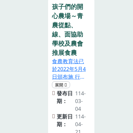
食農教育基礎
劉米山 副執行
孩子們的開
理念，培力食
長致詞肯定本
心農場～青
農教育種子教
場持續辦理瓜
農從點、
師，期待種子
果節活 動協助
線、面協助
教師回到校園
農產品行銷，
學校及農會
能夠多元推動
也讚賞種苗業
食農教育，嘉
者培育瓜果新
推展食農
惠學子，讓食
品種，更表示
食農教育法已
農教育向下紮
在擔任白河區
於2022年5月4
根。
區長時與本場
日頒布施 行，
互動良好，期
以「支持認同
待臺南改良場
在地農業、培
發布日
114-
持續協助農民
養均衡飲食 觀
期：
03-
推廣行銷。 科
念、珍惜食物
04
技處王仕賢處
減少浪費、傳
更新日
114-
長以回娘家的
承與創新飲食
期：
04-
心情說 明瓜果
文化、深化飲
21