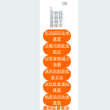
展示區，收集
示範運用既有
僅讓與會者從
08
暖暖包給有需
雲嘉南各單位
畸零閒置空
微觀的根基角
要的人，並販
雲林縣、
開發具代表性
間，結合各式
度深入了解土
嘉義縣、
售60元幸福餐
嘉義市、
的食農教材 、
資材，讓來自
壤健康和碳匯
盒，提供公益
臺南市
教具等供民眾
雲嘉地區的社
的重要性，也
幸福餐食給社
支持認同在地
參觀，並在現
區或農會主辦
逐步擴展到宏
福團體，讓社
農業
場播放食農教
綠色照顧人
觀未來的展
會有需要的人
培養均衡飲食
育相關影片及
員，學習活化
望。參與者們
都能得到照
觀念
國立教育廣播
與營造出具食
在交流和分享
顧。農業部感
珍惜食物減少
電台的餐桌遊
農教育及園藝
中共同探索了
謝各界對食農
浪費
寶島節目，讓
療育功能的綠
如何通過科學
教育的支持，
傳承與創新飲
民眾不只眼睛
場域。現場除
研究和實踐來
期促進全民共
食文化
看到，耳朵也
了示範各式資
促進農業可持
同參與，達到
深化飲食連結
能同時聽到食
材配置與運用
續發展的方
提升國人對國
農業
農教育相關資
（如蚓糞堆
式。文／江汶
產農產品認
地產地消永續
訊，耳濡目染
肥、自動化澆
錦 圖／李坤奕
同、促進農業
農業
在食農教育的
灌設備、高架
↑羅正宗場長
文化傳承與農
臺南區農業改