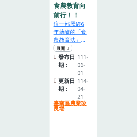
食農教育向
前行！！
這一部歷經6
年蘊釀的「食
農教育法」內
容是什麼呢？
簡單來說，將
發布日
111-
以「支持認同
期：
06-
在地農業、培
01
養均衡飲食觀
更新日
114-
念、珍惜食物
期：
04-
減少浪費、傳
21
臺南區農業改
承與創新飲食
良場
文化、深化飲
食連結農業、
地產地消永續
農業」等六大