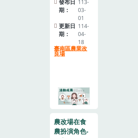
105年起草研
發布日
113-
果節更加精采
將食農教育的
擬，積極盤點
期：
03-
呈現。 楊宏瑛
精神納入課
並整合推動食
01
場長指出，
綱。本場在食
農教育相關行
更新日
114-
「2023瓜果食
農教育的推動
政計畫及方
期：
04-
農嘉年華」由
角色，除了食
案，共同凝聚
18
本場與臺灣種
農 師資的培育
臺南區農業改
各界對於立法
苗改進協會共
之外，亦輔導
良場
共識，並 於
同主辦， 農友
雲嘉南地區有
107年第六次
社會福利基金
意推 行食農教
全國農業會議
會贊助辦理，
育的團體，在
未來十年推動
睽違兩年， 以
活動前的籌備
方針中，希望
「食農展藝 瓜
會議及 教學規
促成食農教育
果爭豔」為活
劃上，需符合
立法，因此在
動主軸，配合
食農教育的內
各方的努力
食農教育的推
涵，從小 提升
下，最終在
農改場在食
動，呈現嶄新
學童對於飲
111年4月19日
樣貌。
農扮演角色-
食、農業和環
正式經立法院