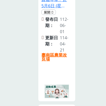
食文化的信賴
5月6日 (星期
與支持，並創
六)，以「食農
新臺灣農業多
展藝 瓜果爭
發布日
112-
元價值。然
豔」 為主題，
期：
06-
而，「食」與
活動由甫獲
01
「農」究竟如
「臺南市樂齡
更新日
114-
何連結？如何
活動秀」第一
期：
04-
向下紮根？配
名的山上區農
21
臺南區農業改
合農委會「食
會創新高齡班
良場
農教育宣導計
「山頂ㄟ水姑
畫」，自106
娘」均齡75歲
年度起由本場
爺奶們活力舞
擔任雲嘉南地
動揭開序幕，
區食農教育宣
精采演出獲得
導主體，以農
熱烈掌聲。 行
業技能及知識
政院雲嘉南區
為主軸，結合
聯合服務中心