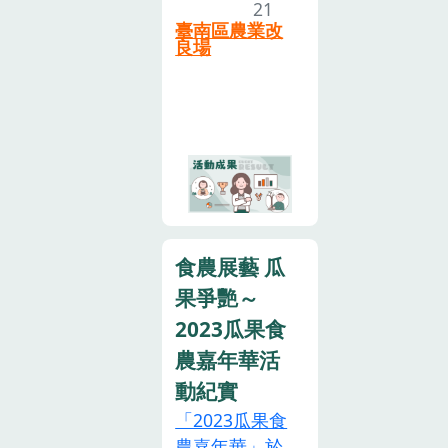
應安全糧食等
21
臺南區農業改
全民訴求，期
良場
望透過對於飲
食及農業關
懷，強化全民
對於農業生
產、友善環
境、食物選擇
等飲食及農業
文化的理解，
藉此認識從產
食農展藝 瓜
地到餐桌、從
果爭艷～
生產端到消費
2023瓜果食
端等相關知
農嘉年華活
識，培養正確
動紀實
的飲食習慣，
進而增進對國
「2023瓜果食
產農產品、飲
農嘉年華」於