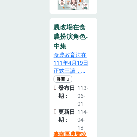
助轄區學校推
動食農教育方
面盤整說明。
農改場在食
農扮演角色-
中集
食農教育法在
111年4月19日
正式三讀，象
徵未來我國將
以全民力量支
發布日
113-
持在地 農產，
期：
06-
寫下重要的里
01
程碑！本場在
更新日
114-
食農教育的推
期：
04-
廣上扮演的角
18
臺南區農業改
色及所做的努