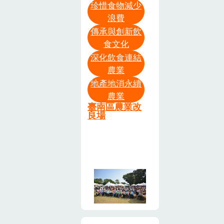
確定性，以及
珍惜食物減少
效益評估↑大
理相當省工，
放日及第27屆
品種‘臺南1
浪費
土壤有機質對
成長城公司莊
每分地基肥與
種苗節活
號’與對照品種
農業土壤健康
傳承與創新飲
政遠課長說明
追肥都僅需要
動」，上午陳
的差別↑各家
食文化
的影響。透過
堆肥化管理流
一包，並進行
代理部長駿季
與會業者、研
案例研究分
深化飲食連結
程↑本場於嘉
田間排水作
蒞臨現場，說
究人員及農友
農業
享、技術創新
義縣農會民雄
業、防止梅雨
明食農教育迄
於田間交流熱
展示等面向，
地產地消永續
堆肥場進行不
期間積水，而
今的成果，感
絡
農業
共同為土壤碳
同配方比較的
栽培管理的關
謝所有共同協
臺南區農業改
匯管理尋找對
堆肥處理試驗
鍵是進行秋行
力推動的單
良場
策。研討會的
軍蟲防治，避
位，同時也邀
第一部分，由
免植株及產量
請民眾一同到
國立中興大學
受到嚴重損
現場從「乳
黃裕銘教授帶
失。從播種到
牛」、「萵
領大家從土壤
採收皆配合機
苣」、「玉
分析入手，探
械化操作，節
米」及「稻
討作物生產中
省人工及時
米」等不同主
碳的固定和增
間，肥料及農
題的食農教育