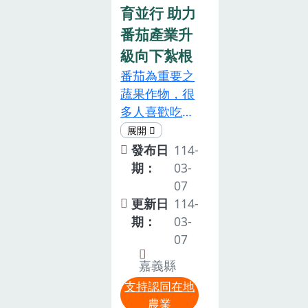
農產品安全教
育並行 助力
材資源，作為
番茄產業升
食農教育推動
級向下紮根
之重要基礎資
番茄為重要之
源，自107年
蔬果作物，很
度至今，已累
多人喜歡吃小
積建置百餘種
番茄，卻不知
國產農漁畜產
道小番茄的盛
發布日
114-
品，並公開於
產之地就在嘉
期：
03-
「食農教育資
義，每5顆番
07
訊 整合平台」
茄就有1顆來
更新日
114-
供大家免費下
自嘉義，尤其
期：
03-
載引用，本場
是太保市，近
07
研究人員發揮
三年來都是全
專業，負責編
嘉義縣
國產量最多的
撰轄區特色作
支持認同在地
鄉鎮！嘉義可
物 如：落花
農業
說是小番茄的