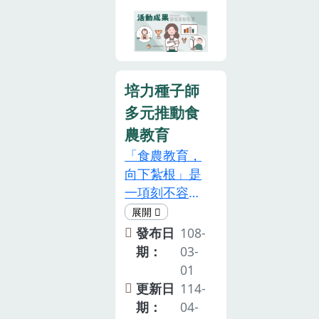
目標為核心推
動方針，亦即
全民共同實
踐，注重健康
飲食及支持國
培力種子師
產農產品，促
多元推動食
進在地經濟及
農教育
農業之發展！
「食農教育，
向下紮根」是
一項刻不容
緩，且需長期
深耕的政策！
發布日
108-
農委會為呼應
期：
03-
提高糧食自給
01
率、減少糧食
更新日
114-
浪費、穩定供
期：
04-