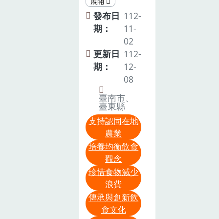
康」↑劉雨庭
理事長及張恭
「乳牛」、
售，現場氣氛
教授主講「土
銘總幹事帶領
「萵苣」、
發布日
112-
熱絡。
壤碳庫對於淨
各級幹部及農
「玉米」及
期：
11-
零排放以及降
民至本場觀摩
「稻米」等主
02
低氣候變遷衝
交流食農教育
題的農業知識
更新日
112-
擊之影響」↑
議題。本場由
及研究成果，
期：
12-
莊愷瑋教授主
陳昱初副場長
透過科普化的
08
講「農地土壤
致歡迎詞，李
介紹、各種有
臺南市、
碳匯 MRV標
郁淳助理研究
趣的食農DIY
臺東縣
準作業程序不
員分享食農教
及體驗活動，
支持認同在地
確定因子影響
育推動實務。
讓民眾用五感
農業
及重要性」↑
因陳副場長曾
親自感受及體
培養均衡飲食
許健輝副研究
任職臺東區農
驗，藉此更加
觀念
員主講「應用
業改良場，今
認識農業。
珍惜食物減少
數位土壤繪圖
日成功鎮農會
浪費
估算區域尺度
來訪，多年好
傳承與創新飲
土壤有機碳儲
友重逢備感溫
食文化
量」↑綜合討
馨。受限既定