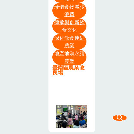
過大小朋友動
珍惜食物減少
手操作，提升
浪費
參與感、培養
傳承與創新飲
團體合作，獨
食文化
立操作、輪流
深化飲食連結
等待的精神、
農業
進而完成作品
地產地消永續
的過程，更是
農業
增進食慾的好
臺南區農業改
方法，畢竟甚
良場
麼都比不上親
手動手做的美
味啊。滋養的
秋天味想吃好
吃的古早味柴
培桂圓味蜂蜜
米蛋糕，絕對
讓你愛不釋