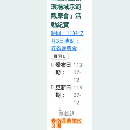
廣泛利用，目
環場域示範
前已技轉予稼
觀摩會」活
穡種子有限公
動紀實
司及可樂種
時間：113年7
苗。3月4日本
月3日地點：
場分別與嘉義
嘉義縣農會堆
縣精緻農業協
肥場為推廣剩
會吳世彥理事
餘資材再生利
發布日
113-
長及太保市安
用重要性及施
期：
07-
東國小合作，
用禽畜糞堆肥
12
從生產端及消
提升硬質玉米
更新日
113-
費端雙管齊
生產效益，本
期：
07-
下，在吳世彥
場7月3日於嘉
12
理事長的溫室
義縣農會民雄
中，參加的農
嘉義縣
堆肥場辦理
民朋友將能透
臺南區農業改
「禽畜糞堆肥
良場
過活動實地觀