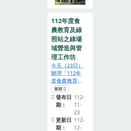
領孩子，甚至
健輝副研究員
至左五依序為
100%，讓孩
是全家一同出
通過數位土壤
雲林縣台西鄉
子能從產地到
動，在玉米田
112年度食
繪圖技術，展
農會林添祥總
餐桌、認識臺
中找尋線索，
示區域土壤有
農教育及綠
幹事、本場羅
灣的農業；食
同心協力完成
機碳的估算方
正宗場長及農
農教育也以零
照站之綠場
關卡任務。瓜
法，擴展了另
糧署中區分署
飢餓理念實現
域營造與管
葉藍晒創作 、
一層的應用範
雜糧特作科劉
社會救助，透
理工作坊
絲瓜絡手作小
例。另會場外
信良科長↑臺
過175個農村
夜燈及飾品、
今天（23日）
也展示各研究
南31號果穗充
社區、115家
食農親子著色
辦理「112年
人員的研究成
實飽滿↑臺南
農漁會擴大供
畫、酪梨寶寶
度食農教育及
果海報展示，
32號果穗碩長
餐服務，計有
及在地食材冷
綠照站之綠場
共計有14項研
57.9萬人次受
麵製作等DIY
域營造與管理
究成果，相關
發布日
112-
惠，同時設置
活動，更是一
工作坊」，希
詳細內容也將
期：
11-
145處的農漁
早就吸引許多
冀透過農村社
收錄在本次研
23
會惜食專區，
民眾排隊報
區再生實務經
討會專刊中。
更新日
112-
並協同企業參
名。食農靜態
驗分享，以及
本次研討會不
期：
12-
與配送食材及