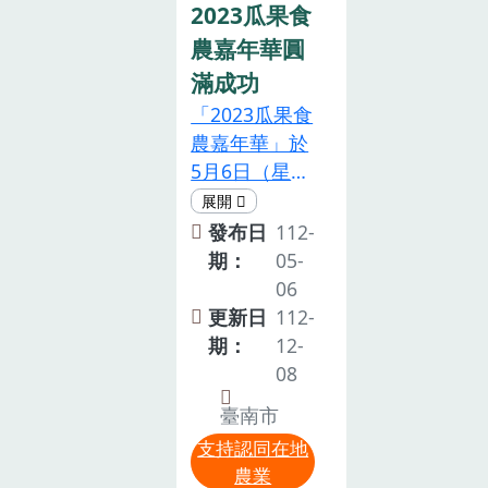
匯的重要性。
藥成本都遠低
內容及體驗，
2023瓜果食
接著，國立中
於水稻，栽培
更加認識在地
農嘉年華圓
興大學陳仁炫
管理十分容
特色農業的生
滿成功
教授深入講解
易。透過本次
產及發展。陳
「2023瓜果食
土壤健康的評
觀摩會，農友
代理部長表
農嘉年華」於
估和增進對
實際了解新品
示，食農教育
5月6日（星期
策，強調土壤
種栽培特性，
法於111年5月
六），以「食
健康對於農業
並提高種植意
4日經總統公
農展藝 瓜果爭
生產的關鍵影
發布日
112-
願，朝省工栽
布後，該部協
豔」 為主題，
響。國立臺灣
期：
05-
培、低投入方
同相關部會及
活動當天現場
大學的鍾仁賜
06
式進行管理，
各地方政府積
氣氛熱絡，感
教授則從土壤
更新日
112-
除提高農友收
極落實食農教
謝民眾的熱情
有機質的角度
期：
12-
益利潤，並可
育法，完備相
支持 。邀請山
分析了其對作
08
活化農地利
關法規及推動
上農會創新高
物和土壤健康
用，永續經
計畫，作為後
臺南市
齡班爺奶表
的重要性，為
營。↑羅正宗
續推動食農教
支持認同在地
演，為活動揭
會議增添了深
場長主持並表
育的基礎。立
農業
開序幕 。主題
度和廣度。在