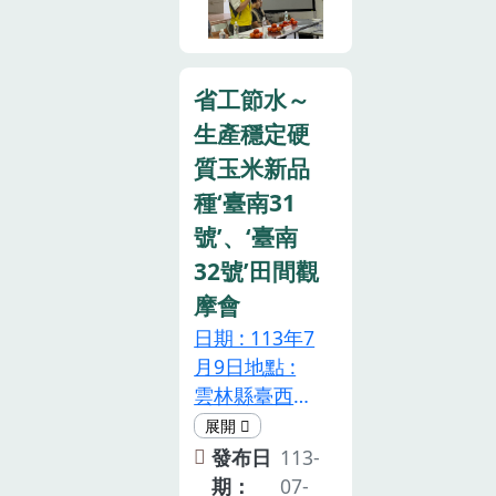
小同步進行
場長陳裕星、
指標，藉由循
「彩色番茄的
信義鄉農會總
環場域示範觀
奇幻旅程」，
幹事何建中共
摩會的舉辦，
透過食農教育
同主持，包括
省工節水～
讓相關的堆肥
的引動，讓產
種子種苗業
生產穩定硬
場業者及農民
地學童也是消
者、試驗單位
更加瞭解。觀
質玉米新品
費者認識不同
研究人員及多
摩會由本場作
種‘臺南31
顏色及風味的
位中南部地區
物環境科土壤
番茄品種，栽
的農民蒞臨，
號’、‘臺南
肥料研究室毛
培過程中可以
共計80餘人共
32號’田間觀
壬杰助理研究
運用哪些昆蟲
襄盛舉。觀摩
摩會
員主講「禽畜
來幫忙？遇到
會分成四大部
糞堆肥施用硬
日期 : 113年7
病蟲害可以如
分來進行，第
質玉米效益評
月9日地點 :
何運用天敵防
一部分由本場
估」，說明本
雲林縣臺西鄉
治減少化學農
朱詠筑助理研
場協助堆肥場
丁建仁農友示
藥的使用，並
究員講解茄子
的禽畜糞堆肥
範田區配合農
發布日
113-
透過角色扮演
根砧的技術與
製作並改善堆
業部推動「大
期：
07-
話劇演出的方
應用，並介紹