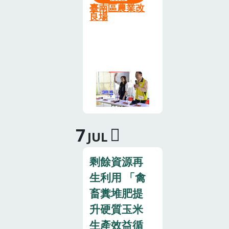
生、蘆筍、文
臺南區農業改
故鄉。為幫助
旦、芒果、胡
良場
降低農友栽培
麻、萵 苣、不
風險，促進番
結球白菜、小
茄產業穩定生
黃瓜、蒜頭、
產，提升產業
高粱計完 成
競爭力，本場
10項，112年
選育出茄砧品
度尚有椪柑即
種「臺南1
將編撰完成，
號」，具有穩
由農業部委託
7
定抗青枯病能
JUL
編印圖文並茂
力，可供不同
之科普教材，
小果和大果番
剩餘資源再
以提供國內各
茄品種作為嫁
級學校等單位
生利用 「禽
接砧木，優化
推動食農教育
畜糞堆肥提
植株生長勢，
知識，可引用
升硬質玉米
維持產量與品
具正確性及科
生產效益循
質，提供產業
普化之教材。