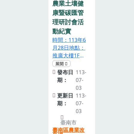
禽畜糞堆肥的
玉米新品種‘臺
農業土壤健
模樣！下午由
朱詠筑助理研
硬質玉米，其
南31號’、‘臺
康暨碳匯管
番茄老師和昆
究員進行田間
鮮重較對照組
南32號’田間觀
蟲老師帶著小
導覽解說，各
理研討會活
(不施肥組) 提
摩會，提供農
朋友們在溫室
家與會業者、
動紀實
高了25%以
友硬質玉米新
中，實際看到
研究人員及農
時間：113年6
上，而一半堆
品種選擇及栽
番茄的生育狀
友於田間交流
月28日地點：
肥一半化肥組
培技術之參
態及有益昆蟲
熱絡。青枯病
推廣大樓1F視
的產量則與全
考。羅正宗場
扮演的角色，
為番茄栽培主
聽教室土壤健
化肥組相當。
長致詞時表
小朋友帶著昆
要病害之一，
康是農業生產
顯見適當的施
示，氣候變遷
發布日
113-
蟲觀察罐，與
嚴重影響番茄
的重要條件之
用禽畜糞堆
導致降雨反
期：
07-
昆蟲第一次親
存活率和產
一，土壤碳匯
肥，不僅可以
常、水庫蓄水
03
密接觸，近距
量，以嫁接於
管理為實現農
降低對化學肥
不易，加劇沿
更新日
113-
離放大觀察菸
具抗病性之茄
業淨零碳排及
料的依賴，更
海地區用水問
期：
07-
盲椿象及熊蜂
砧栽培，可降
農業永續的重
能提高土壤有
題，而硬質玉
03
的樣貌，驚呼
低感病風險。
要環節。為了
機質的含量，
米全期灌溉水
連連，有的很
本場選育出雜
臺南市
宣導土壤健康
進而達到永續
量少，稻田轉
害怕，有的直
交一代茄砧新
臺南區農業改
及碳匯管理等