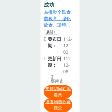
↑本場陳昱初
陳裕星分場長
成功
參加。羅正宗
觀摩會現場氣
26∼28%，已
場長至安東國
致詞↑信義鄉
場長開場致詞
氛達到最高
達採收標準，
為推動全民食
小和小朋友同
農會何建中總
表示，目前淨
潮，現場參加
不必擔心影響
農教育，強化
樂番茄的奇幻
幹事致詞↑南
零碳排是政府
人員約80餘
二期水稻播種
飲食、環境與
旅程↑安東國
投縣信義鄉公
的重要政策，
人，活動圓滿
時期。搭配雲
農業之連結，
小致贈感謝狀
所全皓翔課長
而農業土壤健
結束。↑本場
林地區硬質玉
並促進國民對
發布日
112-
↑吳世彥理事
致詞↑楊黃火
康與碳匯管理
陳昱初副場長
米一期作產量
國產農產品及
期：
12-
長化身番茄老
班長分享茄
是實現這一目
（中）主持觀
比二期作產量
農業文化的認
02
師帶領小朋友
砧‘臺南1號’的
標的重要環
摩會↑嘉義縣
高的特性，改
同及支持，農
更新日
112-
學習番茄的生
栽培心得↑朱
節，本次研討
農會民雄堆肥
良場推出兩個
業部今（2）
期：
12-
長情形↑張淳
詠筑助理研究
會邀請國內多
場－循環場域
新品種，提供
日於臺南新化
08
淳助理研究員
員介紹茄砧新
位重量級土壤
示範觀摩會現
農民蒜頭採收
的臺南區農業
化身昆蟲老師
品種‘臺南1
臺南市
與碳匯專家學
場近80位民眾
後，種植水稻
改良場及畜產
帶領小朋友觀
號’↑吳雅芳副
者，深入探討
支持認同在地
↑本場毛壬杰
之外另一選
試驗所辦理
察菸盲椿象↑
研究員說明田
農業
土壤分析、土
助理研究員說
擇。示範合作
「日日好農
小朋友用昆蟲
間常見病蟲害
壤健康指標、
培養均衡飲食
明禽糞堆肥施
農友丁建仁先
2023食農教育
觀察瓶觀察授
管理方法↑田
觀念
碳匯量測的不
用硬質玉米田
生說明田間管
暨農畜聯合開
粉昆蟲-熊蜂
間實際瞭解新