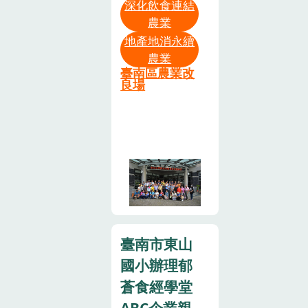
深化飲食連結
論現場互動熱
規劃行程，李
農業
烈
郁淳助理研究
地產地消永續
員在有限時間
農業
裡分享多年食
臺南區農業改
良場
農推動經驗，
期望能帶給農
會在食農推動
有更多的創意
與發想，共同
為食農教育努
力。
臺南市東山
國小辦理郁
蒼食經學堂
ABC企業親