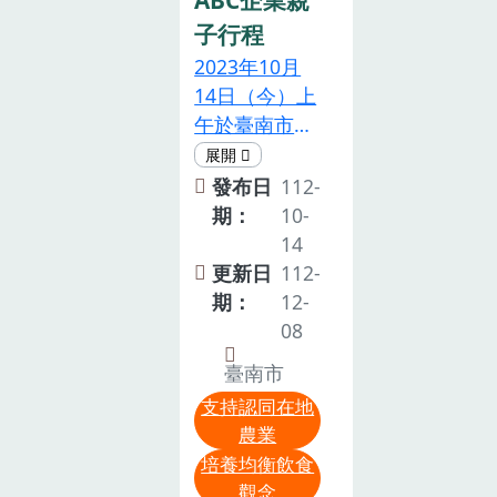
子行程
2023年10月
14日（今）上
午於臺南市東
山國小辦理郁
蒼食經學堂
發布日
112-
ABC企業親子
期：
10-
行程，共28人
14
與會，由本場
更新日
112-
陳副研究員曉
期：
12-
菁帶領親子體
08
驗與手作食材
臺南市
與米穀粉的加
支持認同在地
工料理~無麩
農業
桂圓蜂蜜米蛋
培養均衡飲食
糕，本活動透
觀念