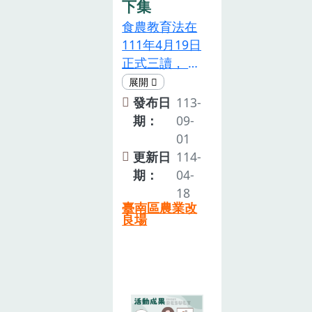
境之理解與 連
下集
三讀通過，於
結，強化對在
食農教育法在
是臺灣的食農
地農業之支
111年4月19日
教育終於有法
持。本文就本
正式三讀， 象
可循了，賦與
場 與社團法人
徵未來我國將
推動食農教育
臺南市優質農
以全民力量支
發布日
113-
之經費及法源
業推廣協會共
持在地農產，
期：
09-
依據，使食農
同 推動食農教
寫下重要的里
01
教育成為制度
育過程為例，
程碑！本場在
更新日
114-
化 與系統性的
闡述青農可以
食農教育的推
期：
04-
社會規範，也
如何 從點、
廣上扮演的角
18
象徵未來我國
線、面協助學
臺南區農業改
色及所做的努
將以全民力量
良場
校及農會推展
力，針對培力
支持在地農
食農。
食農教育師
產，寫下重要
資、辦理食農
的里程碑！
教育成果暨食
物日活 動、協