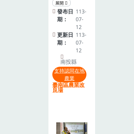
茄產業穩定發
點：南投縣信
姿儀技士、農
展，並提升農
義鄉神木社區
發布日
113-
科院劉育姍主
友對IPM技術
活動中心為降
期：
07-
任、農糧署、
的應用，達成
低番茄栽培風
12
嘉義各地區農
經濟效益與永
險，本場選育
更新日
113-
會代表及多位
續友善並重的
出茄砧新品
期：
07-
來自嘉義地區
生產模式。＊
種‘臺南1號’，
12
的農友及堆肥
「番茄品種嫁
並於7月8日假
場業者等來賓
南投縣
接茄砧臺南1
南投縣信義鄉
蒞臨，共同關
支持認同在地
號暨IPM田間
神木社區活動
心禽畜糞堆肥
農業
示範觀摩會」
中心舉辦「茄
臺南區農業改
等資源循環再
報導連結請點
砧‘臺南 1
良場
利用的議題。
我開新網頁繼
號’田間示範觀
陳昱初副場長
續觀看同一時
摩會」，由羅
表示，農業剩
間，本場和太
正宗場長、臺
餘資材循環再
保市農會合
中區農業改良
利用是農業永
作，在安東國
場埔里分場分
續生產的一項