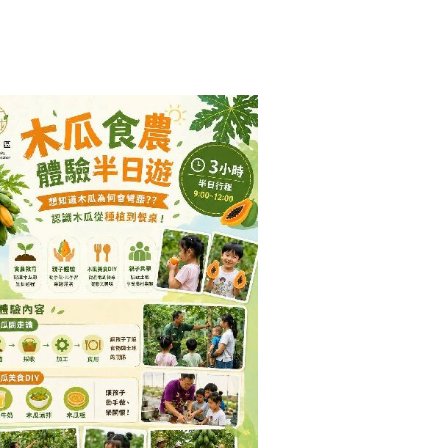
瓜彎腰的秘密！炎炎夏日，再
製作一杯香甜消暑的木瓜牛奶
清爽的涼拌木瓜絲與在地特色
粄一次體驗最道地的木瓜食農
活動日期｜8/22（六）活動
上午9:00－12:00（約3小
活動報名
—————————————————————————
客庄走讀在新威社區每一條老
每一道水圳，都承載著一段客
事一起跟著導覽員放慢腳步走
年聚落聆聽地方傳說感受新威
最迷人的文化風景活動日期｜
3（日）活動時間｜09:00-
00報名連結活動資訊取自高雄
夫體驗趣FB