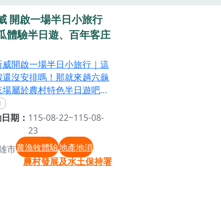
威 開啟一場半日小旅行
瓜體驗半日遊、百年客庄
新威開啟一場半日小旅行｜這
假還沒安排嗎！那就來趟六龜
來場屬於農村特色半日遊吧無
想探索地方故事、體驗食農教
還是品嚐在地美食，這裡都
動日期：
115-08-22~115-08-
一起來新威，Fun鬆一回！活
23
點｜新威社區（高雄市六龜區
農漁牧體驗
地產地消
雄市
里新威路128號）活動洽詢｜
農村發展及水土保持署
區發展協會07-6872825
—————————————————————————
體驗半日遊你知道木瓜為什麼
彎腰」嗎？跟著農民一起走進
園親眼見證木瓜的成長歷程揭