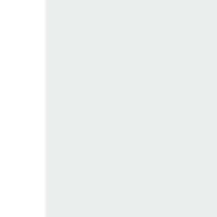
—————