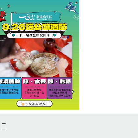
30活動地點｜花蓮縣豐濱鄉 貓
落集合地點｜貓公部落聚會所
蓮縣豐濱鄉豐濱村民族街82巷
號）活動費用｜原價NT$800
人落觀光嘉年華限定優惠
720元/人人數限制 ｜4人成
限16人年齡限制 ｜12歲以
未滿18歲者需家長陪同）本活
提供之飲品含酒精，請斟酌自
況飲用，勿飲酒過量。飲酒過
有害健康，未成年請勿飲酒請
駕