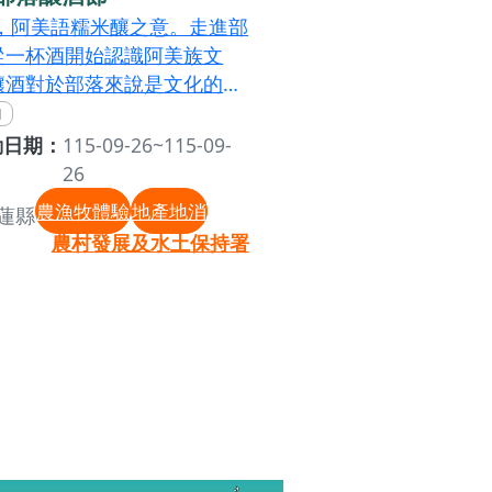
i'，阿美語糯米釀之意。走進部
從一杯酒開始認識阿美族文
釀酒對於部落來說是文化的延
酒之於阿美族是神聖的，在從
米釀是很珍貴的，只有在重要
動日期：
115-09-26~115-09-
儀或是款待貴客的時候才會拿
26
使用。現場備有數款以藥草製
農漁牧體驗
地產地消
蓮縣
酒麴，您可以依照喜好挑選不
農村發展及水土保持署
味，在部落釀酒師的引導下親
成屬於自己的釀酒。把這份獨
釀酒風味帶回家，讓時間成為
柔的釀造者。當您再度開啟它
候，喝下的不只是酒，更是一
化、一段與土地相遇的記憶。
期｜2026年9月26日（六）
間場次一｜14:30場次二｜
30場次二｜16:30場次二｜