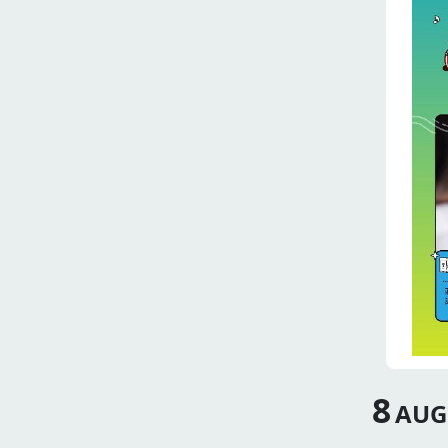
17:
公部
（花
8-2
元/
NT$
團，上
上（
動所
身情
量，
勿酒
8
AUG