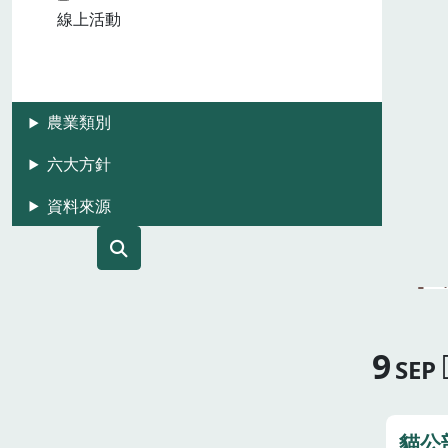
線上活動
農業類別
六大方針
資料來源
9
SEP
貓公