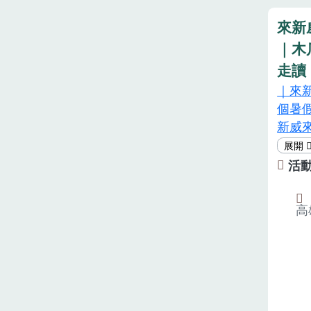
來新
｜木
走讀
｜來
個暑
新威
論是
育，
活
有！
動地
高
新威
新威社
——
木瓜
會「
木瓜