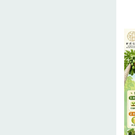
開木
親手
品嚐
木瓜
之旅！
時間：
時）
——
百年
街、
庄故
讀百
客庄
8/2
12:
一日農