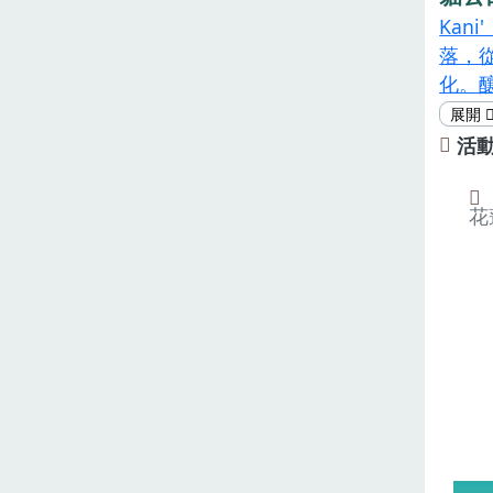
Kan
落，
化。
續，
前糯
活
的祭
出來
花
成的
同風
手完
特的
最溫
的時
段文
活動日
活動時
15: