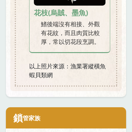
花枝(烏賊、墨魚)
鰭後端沒有相接、外觀
有花紋，而且肉質比較
厚，常以切花段烹調。
以上照片來源：漁業署縱橫魚
蝦貝類網
鎖
管家族