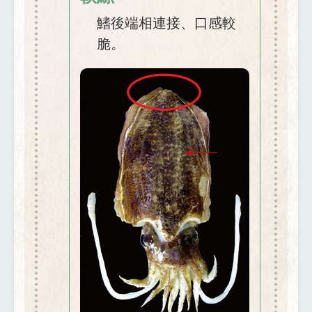
鰭後端相連接、口感較
脆。