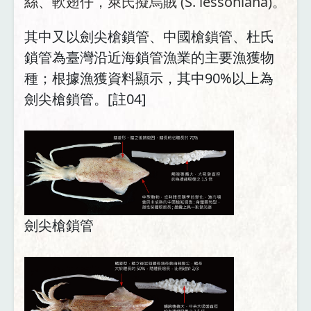
絲、軟翅仔，萊氏擬烏賊 (S. lessoniana)。
其中又以劍尖槍鎖管、中國槍鎖管、杜氏
鎖管為臺灣沿近海鎖管漁業的主要漁獲物
種；根據漁獲資料顯示，其中90%以上為
劍尖槍鎖管。[註04]
劍尖槍鎖管