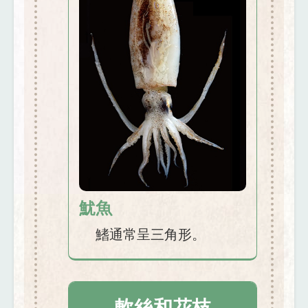
魷魚
鰭通常呈三角形。
軟絲和花枝