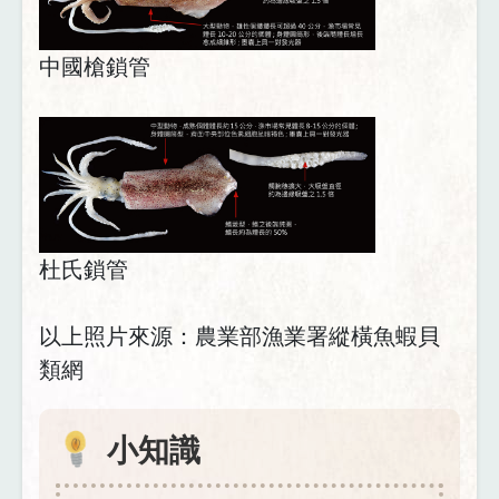
中國槍鎖管
杜氏鎖管
以上照片來源：農業部漁業署縱橫魚蝦貝
類網
小知識