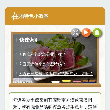
在
地特色小教室
快速索引
1.你吃到的鰹魚是哪一種？
2.宜蘭鰹魚季是什麼時候？
3.為什麼漁船可以固定時間出海及回港呢？
4.全國最多定置網漁業在宜蘭
5.製作柴魚的過程
每逢春夏季節來到宜蘭縣南方澳或東澳附
近，就有機會品嚐到鰹魚炙燒生魚片，這時