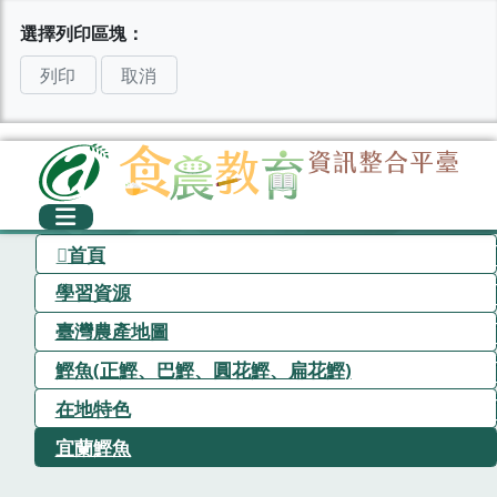
選擇列印區塊：
列印
取消
首頁
學習資源
臺灣農產地圖
鰹魚(正鰹、巴鰹、圓花鰹、扁花鰹)
在地特色
宜蘭鰹魚