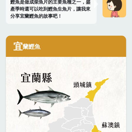
鰹魚是做成柴魚片的主要魚種之一，盛
產季時還可以吃到鰹魚生魚片，讓我來
分享宜蘭鰹魚的故事吧！
宜
蘭鰹魚