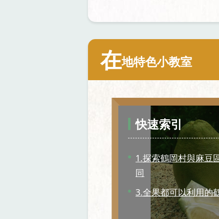
在
地特色小教室
快速索引
1.探索鶴岡村與麻豆
同
3.全果都可以利用的