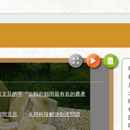
區文旦的不
2.以前鶴岡最有名的農產
鶴岡文旦
4.用科技解決剝皮問題