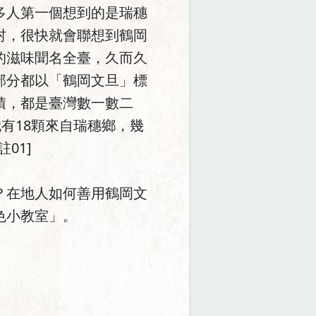
多人第一個想到的是瑞穗
村，很快就會聯想到鶴岡
的滋味聞名全臺，久而久
部分都以「鶴岡文旦」標
積，都是臺灣數一數二
就有18顆來自瑞穗鄉，幾
01]
？在地人如何善用鶴岡文
色小教室」。