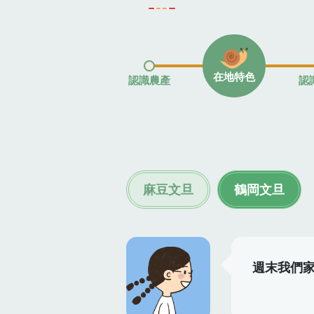
在地特色
認識農產
認
麻豆文旦
鶴岡文旦
週末我們