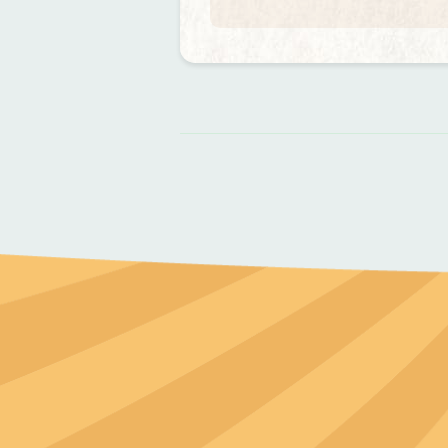
資
料來源