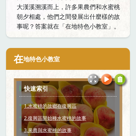
大漢溪溯溪而上，許多果農們和水蜜桃
朝夕相處，他們之間發展出什麼樣的故
事呢？答案就在「在地特色小教室」。
在
地特色小教室
快速索引
1.水蜜桃的故鄉在復興區
2.復興區開始種水蜜桃的故事
3.果農與水蜜桃的故事