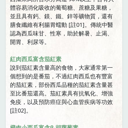
體容易消化吸收的葡萄糖、蔗糖及果糖，
並且具有鈣、鎂、鐵、鋅等礦物質，還有
膳食纖維有利腸胃蠕動 [註01]。傳統中醫
認為西瓜味甘、性寒，助於解暑、止渴、
開胃、利尿等。
紅肉西瓜富含茄紅素
說到茄紅素含量高的食物，大家通常第一
個想到的是番茄，不過紅肉西瓜也有豐富
的茄紅素，部份西瓜品種的茄紅素含量甚
至比番茄還高。茄紅素具有抗氧化、增強
免疫，以及預防癌症與心血管疾病等功效
[註02]。
橙肉小西瓜富含β-胡蘿蔔素