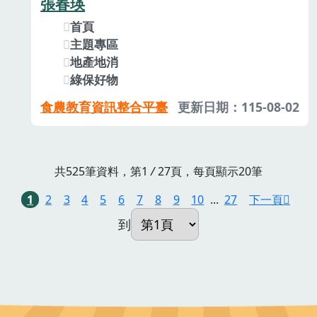
張春瑛
首頁
主題專區
地產地消
綠保好物
食農教育資訊整合平臺
更新日期：115-08-02
共525筆資料，第1
/
27頁，每頁顯示20筆
1
2
3
4
5
6
7
8
9
10
...
27
下一頁
到