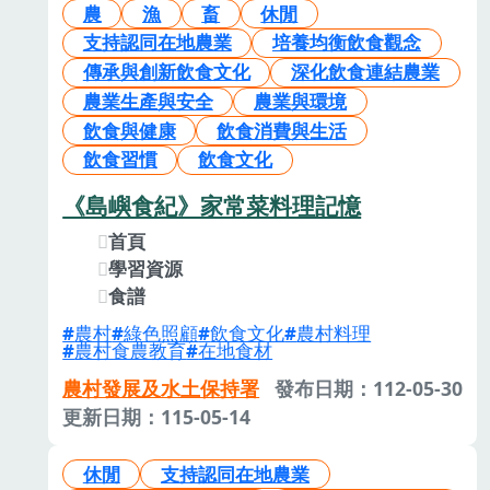
農
漁
畜
休閒
支持認同在地農業
培養均衡飲食觀念
傳承與創新飲食文化
深化飲食連結農業
農業生產與安全
農業與環境
飲食與健康
飲食消費與生活
飲食習慣
飲食文化
《島嶼食紀》家常菜料理記憶
首頁
學習資源
食譜
農村
綠色照顧
飲食文化
農村料理
農村食農教育
在地食材
農村發展及水土保持署
發布日期：112-05-30
更新日期：115-05-14
休閒
支持認同在地農業