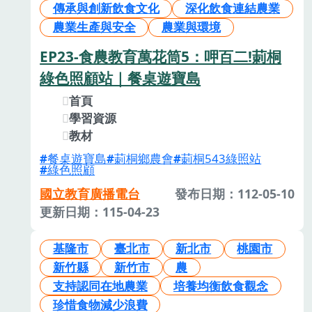
傳承與創新飲食文化
深化飲食連結農業
農業生產與安全
農業與環境
EP23-食農教育萬花筒5：呷百二!莿桐
綠色照顧站｜餐桌遊寶島
首頁
學習資源
教材
餐桌遊寶島
莿桐鄉農會
莿桐543綠照站
綠色照顧
國立教育廣播電台
發布日期：112-05-10
更新日期：115-04-23
基隆市
臺北市
新北市
桃園市
新竹縣
新竹市
農
支持認同在地農業
培養均衡飲食觀念
珍惜食物減少浪費