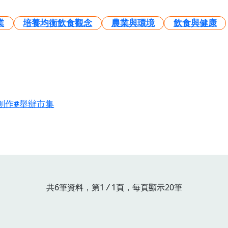
業
培養均衡飲食觀念
農業與環境
飲食與健康
創作
舉辦市集
共6筆資料，第1
/
1頁，每頁顯示20筆