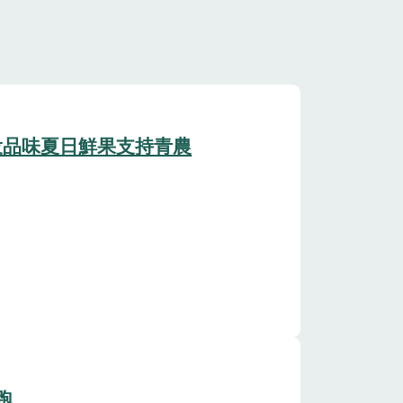
投品味夏日鮮果支持青農
跑