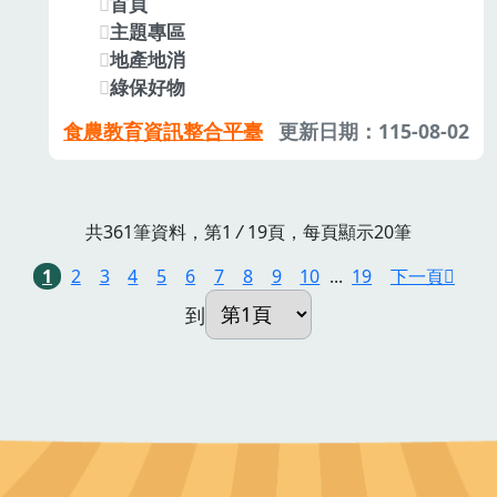
首頁
主題專區
地產地消
綠保好物
食農教育資訊整合平臺
更新日期：115-08-02
共361筆資料，第1
/
19頁，每頁顯示20筆
1
2
3
4
5
6
7
8
9
10
...
19
下一頁
到