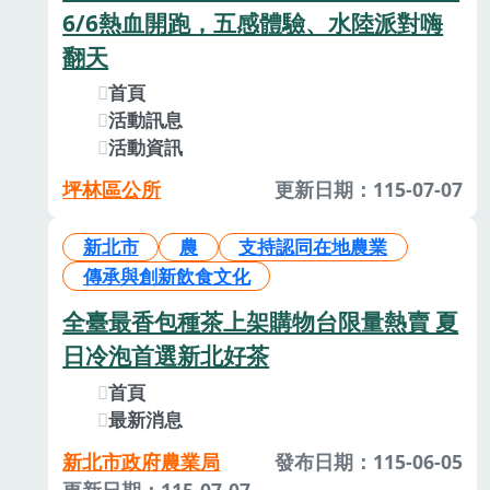
6/6熱血開跑，五感體驗、水陸派對嗨
翻天
首頁
活動訊息
活動資訊
坪林區公所
更新日期：115-07-07
新北市
農
支持認同在地農業
傳承與創新飲食文化
全臺最香包種茶上架購物台限量熱賣 夏
日冷泡首選新北好茶
首頁
最新消息
新北市政府農業局
發布日期：115-06-05
更新日期：115-07-07