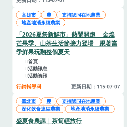
高雄市
農
支持認同在地農業
地產地消永續農業
「2026夏祭新鮮市」熱鬧開跑 金煌
芒果季、山茶生活節接力登場 跟著當
季鮮果玩翻整個夏天
首頁
活動訊息
活動資訊
行銷輔導科
更新日期：115-07-07
臺北市
農
支持認同在地農業
深化飲食連結農業
地產地消永續農業
盛夏食農課｜茶筍輕旅行