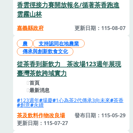
香雲徑接力賽開放報名/循著茶香跑進
雲霧山林
嘉義縣政府
更新日期：115-08-07
農
支持認同在地農業
傳承與創新飲食文化
從茶香到新飲力 茶改場123週年展現
臺灣茶飲跨域實力
首頁
最新消息
123週年
場慶
1心為茶2代傳承3向未來
茶香
創意
永續
茶及飲料作物改良場
發布日期：115-05-29
更新日期：115-07-27