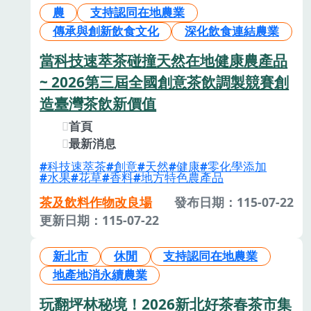
農
支持認同在地農業
傳承與創新飲食文化
深化飲食連結農業
當科技速萃茶碰撞天然在地健康農產品
~ 2026第三屆全國創意茶飲調製競賽創
造臺灣茶飲新價值
首頁
最新消息
科技速萃茶
創意
天然
健康
零化學添加
水果
花草
香料
地方特色農產品
茶及飲料作物改良場
發布日期：115-07-22
更新日期：115-07-22
新北市
休閒
支持認同在地農業
地產地消永續農業
玩翻坪林秘境！2026新北好茶春茶市集