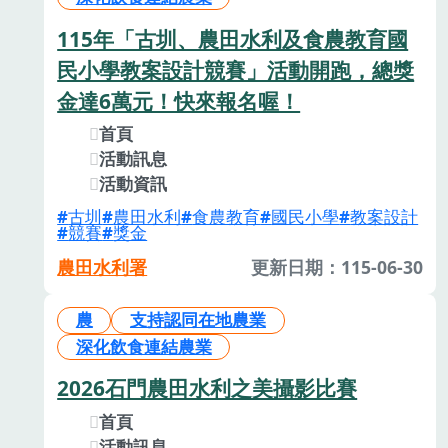
115年「古圳、農田水利及食農教育國
民小學教案設計競賽」活動開跑，總獎
金達6萬元！快來報名喔！
首頁
活動訊息
活動資訊
古圳
農田水利
食農教育
國民小學
教案設計
競賽
獎金
農田水利署
更新日期：115-06-30
農
支持認同在地農業
深化飲食連結農業
2026石門農田水利之美攝影比賽
首頁
活動訊息