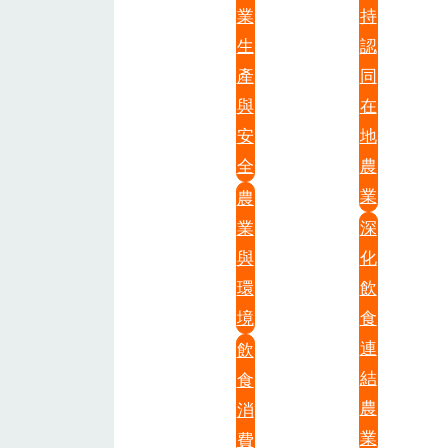
業
持
生
認
產
同
與
在
安
地
全
農
業
農
業
深
與
化
環
飲
境
食
連
飲
結
食
農
消
業
費