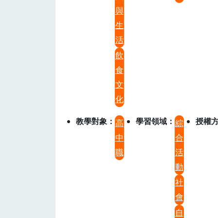
與
生
活
飲
食
文
化
教學對象
學習領域
授權
高
綜
中
合
職
活
動
社
會
自