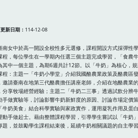
更新日期
114-12-08
臺南女中於高一開設全校性多元選修，課程開設方式採彈性
課程，每位學生在一學期內任選三個主題完成學習，「食農
為其中一個主題，為期6週共計12節。以「牛奶」為核心，規
課程：主題一「牛奶小學堂」介紹我國酪農業政策及酪農區
，邀請臺南在地第三代酪農擔任講座老師，介紹在地酪農業
，分享牧場經營經驗；主題二「牛奶二三事」透過試飲分辨
動手做實驗等，討論影響牛奶新鮮度的原因、討論市場定價策
「牛奶美食」結合科學實驗與家政實作，運用凝乳作用及蛋
理動手做起士。藉由整體課程學習，引導學生嘗試以「牛奶
專題，並鼓勵學生課程結束後，延續牛奶相關議題的自主學