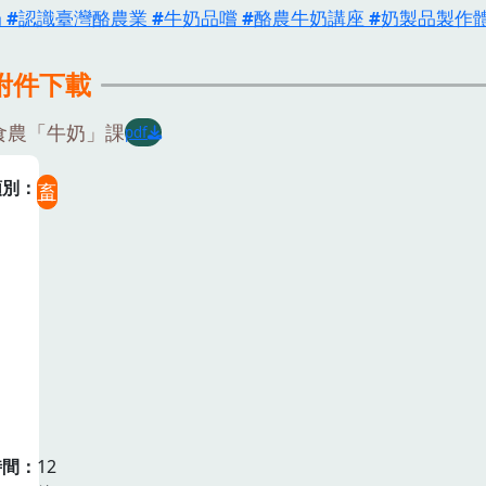
奶
認識臺灣酪農業
牛奶品嚐
酪農牛奶講座
奶製品製作
附件下載
食農「牛奶」課
pdf
類別
畜
時間
12