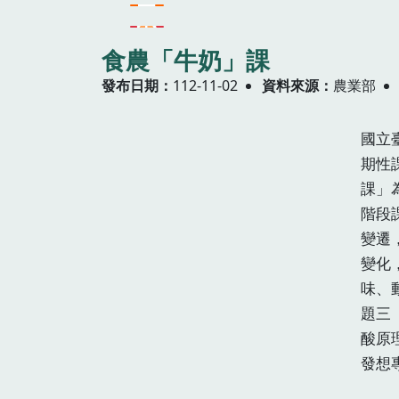
食農「牛奶」課
發布日期
112-11-02
資料來源
農業部
國立
期性
課」
階段
變遷
變化
味、
題三
酸原
發想