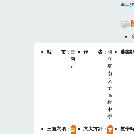
牛
縣市
臺
作者
國
農業
南
立
市
臺
南
女
子
高
級
中
學
三面六項
六大方針
教學
農
支