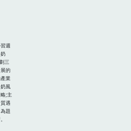
學習週
牛奶
劃三
發展的
的產業
牛奶風
略;主
白質遇
」為題
習。