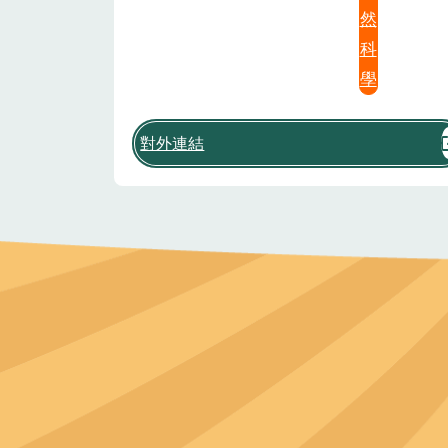
然
科
學
對外連結