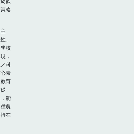
對於飲
等策略
的主
代性、
，學校
表現，
域／科
核心素
校教育
結從
係，能
各種農
支持在