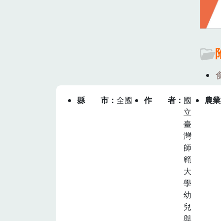
縣市
全國
作者
國
農業
立
臺
灣
師
範
大
學
幼
兒
與