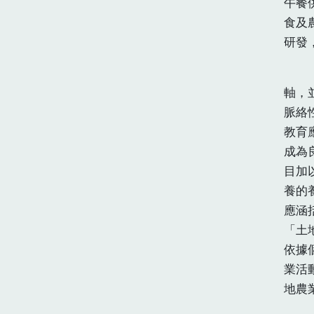
午餐
食及
研發
「十
軸，
脈絡
教育
成為
目加
養的
應涵
「土
依據
業活
地農