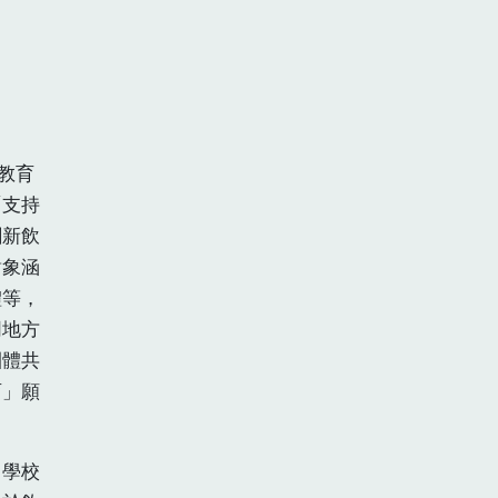
農教育
「支持
創新飲
對象涵
體等，
同地方
團體共
育」願
學校