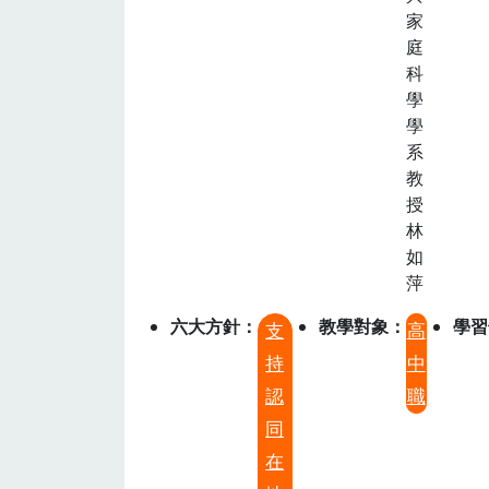
家
庭
科
學
學
系
教
授
林
如
萍
六大方針
教學對象
學習
支
高
持
中
認
職
同
在