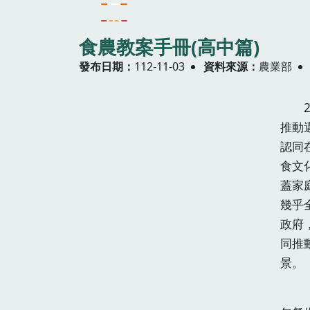
食農教案手冊(高中篇)
發布日期
112-11-03
資料來源
農業部
20
推動
認同
食文
蓋家
幾乎
政府
同推
景。
《食