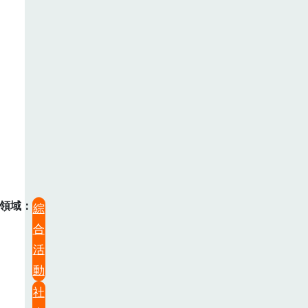
領域
綜
合
活
動
社