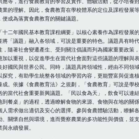
供應等，進行食農教育的學習及實作、體驗活動，從小培養
農業的理解。因此，食農教育在學校體系的定位及課程發展
，便成為落實食農教育的關鍵議題。
二年國民基本教育課程綱要」以核心素養作為課程發展
並將「議題」融入各領域，可說是重要的特色。議題具有時
性，隨著社會變遷產生、受到關注倡議而列為國家重要政策
應加以重視，以促進學生在當代社會面對這些議題的理解與
良好國民與世界公民。同時，議題具跨領域性，經由不同領
以探究，有助學生統整各領域的學習內容，更能豐富與促進
養成。依據《食農教育法》之規劃，「食農教育」可說是學
括的當代社會重要新興議題。「民以食為天」，飲食可以連
地到餐桌」的過程，透過瞭解食物的來源、食物與在地的關
個人需求做出適切及安心的選擇。參與食農體驗活動，瞭解
動、關懷自然與環境，進而覺察農業的多功能性與價值，並
業與永續發展。