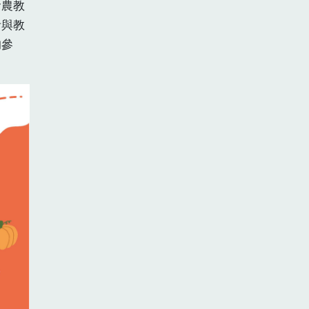
農教
計與教
的參