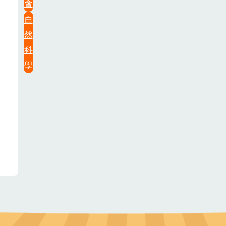
會
自
然
科
學