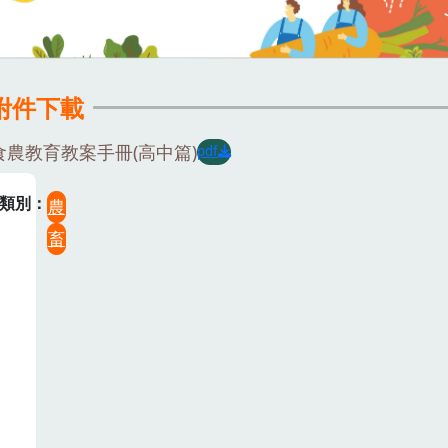
附件下載
食農教育教案手冊(高中篇)
pdf
類別
農
畜