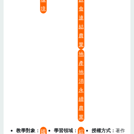
境
食
連
結
農
業
地
產
地
消
永
續
農
業
教學對象
學習領域
授權方式
著作
國
綜