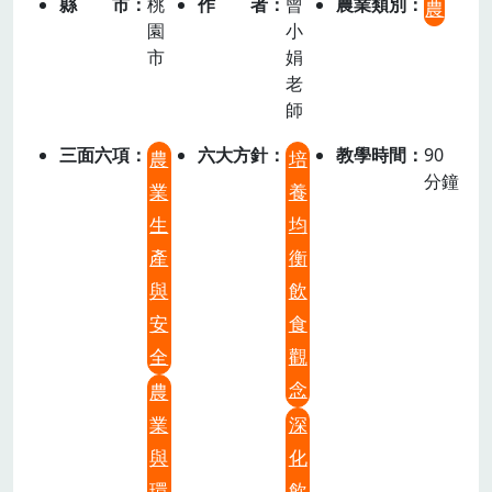
縣市
桃
作者
曾
農業類別
農
園
小
市
娟
老
師
三面六項
六大方針
教學時間
90
農
培
分鐘
業
養
生
均
產
衡
與
飲
安
食
全
觀
念
農
業
深
與
化
環
飲