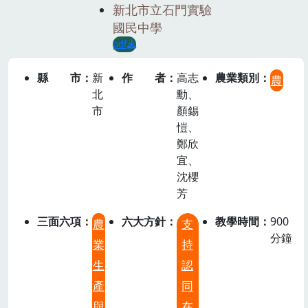
新北市立石門實驗
國民中學
pdf
縣市
新
作者
高志
農業類別
農
北
勳、
市
顏錫
愷、
鄭欣
宜、
沈櫻
芳
三面六項
六大方針
教學時間
900
農
支
分鐘
業
持
生
認
產
同
與
在