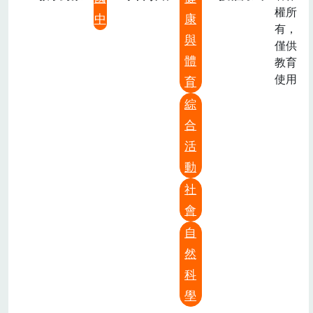
權所
中
康
有，
與
僅供
體
教育
使用
育
綜
合
活
動
社
會
自
然
科
學