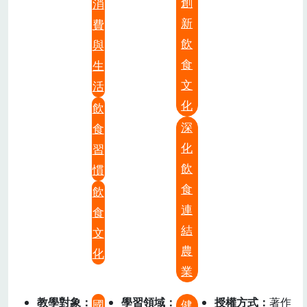
創
消
新
費
飲
與
食
生
文
活
化
飲
深
食
化
習
飲
慣
食
飲
連
食
結
文
農
化
業
教學對象
學習領域
授權方式
著作
國
健