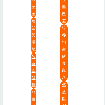
安
地
全
農
業
農
業
培
與
養
環
均
境
衡
飲
飲
食
食
觀
與
念
健
康
傳
承
飲
與
食