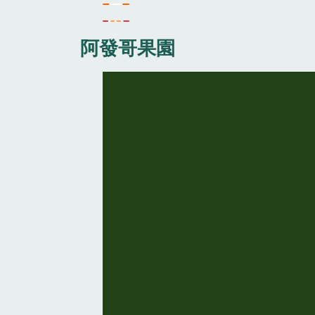
阿發哥果園