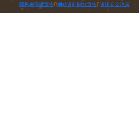
100212 臺北市中正區南海路37號
電話：
(02)2381-2991
意見信箱
Copyright © 農業部版權所有
隱私權保護宣告
網站資料開放宣告
資訊安全政策