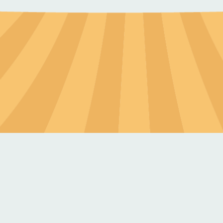
自苗栗高鐵站，轉計程車約15分鐘/自後龍火
自苗栗縣後龍交流道下來後，車程約10分鐘 
大巴可至西湖鄉遊客服務中心(集合點)，行