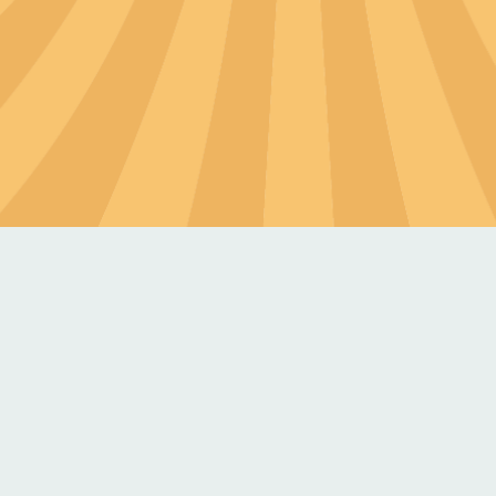
? 台北→國道5號→羅東五結交流道下→五結
大巴、中巴、小巴皆可