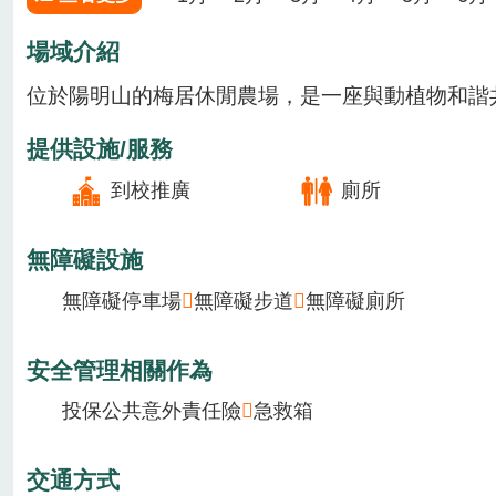
場域資訊
體驗活動
場域介紹
場域類型
休閒農場
田媽媽
特色農遊場域
季節主要作物
1月
2月
3月
4月
5月
6月
查看更多
場域介紹
位於陽明山的梅居休閒農場，是一座與動植物和諧共
提供設施/服務
到校推廣
廁所